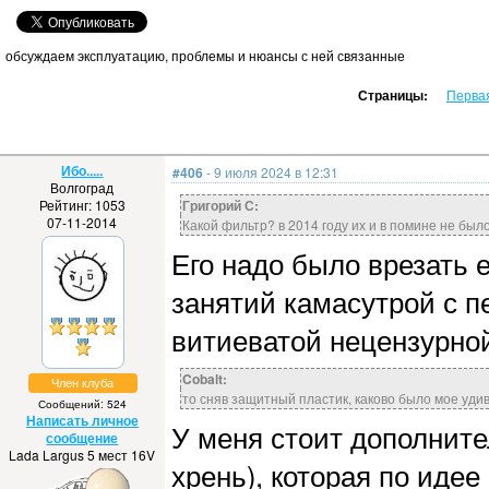
обсуждаем эксплуатацию, проблемы и нюансы с ней связанные
Страницы:
Перва
Ибо.....
#406
- 9 июля 2024 в 12:31
Волгоград
Рейтинг: 1053
Григорий С:
07-11-2014
Какой фильтр? в 2014 году их и в помине не было
Его надо было врезать е
занятий камасутрой с п
витиеватой нецензурной
Cobalt:
Член клуба
то сняв защитный пластик, каково было мое удив
Сообщений: 524
Написать личное
У меня стоит дополнит
сообщение
Lada Largus 5 мест 16V
хрень), которая по идее