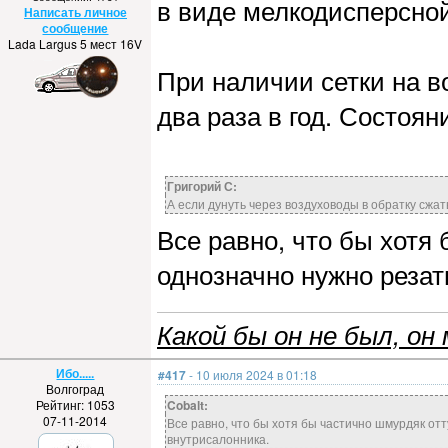
в виде мелкодисперсной
Написать личное
сообщение
Lada Largus 5 мест 16V
При наличии сетки на в
два раза в год. Состоян
Григорий С:
А если дунуть через воздуховоды в обратку сж
Все равно, что бы хотя
однозначно нужно резат
Какой бы он не был, он 
Ибо.....
#417
- 10 июля 2024 в 01:18
Волгоград
Рейтинг: 1053
Cobalt:
07-11-2014
Все равно, что бы хотя бы частично шмурдяк от
внутрисалонника.