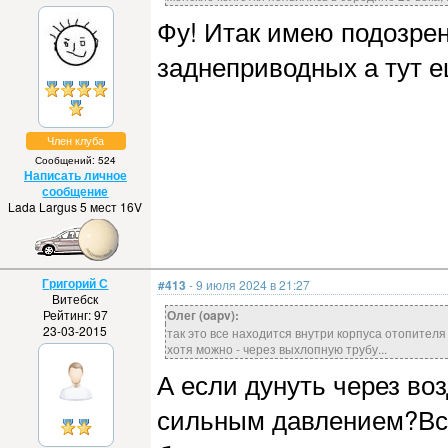
Фу! Итак имею подозрен
заднеприводных а тут е
Член клуба
Сообщений: 524
Написать личное
сообщение
Lada Largus 5 мест 16V
Григорий С
#413
- 9 июля 2024 в 21:27
Витебск
Рейтинг: 97
Олег (oapv):
23-03-2015
так это все находится внутри корпуса отопителя 
хотя можно - через выхлопную трубу...
А если дунуть через во
сильным давлением?Все 