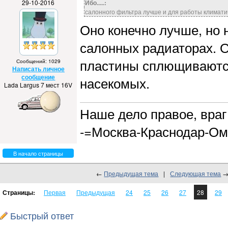
29-10-2016
Ибо.....:
салонного фильтра лучше и для работы климати
Оно конечно лучше, но 
салонных радиаторах. 
пластины сплющиваются 
Сообщений: 1029
Написать личное
сообщение
насекомых.
Lada Largus 7 мест 16V
Наше дело правое, враг 
-=Москва-Краснодар-Ом
В начало страницы
←
Предыдущая тема
|
Следующая тема
Страницы:
Первая
Предыдущая
24
25
26
27
28
29
Быстрый ответ