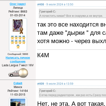
Олег (oapv)
#408
- 9 июля 2024 в 13:50
Липецк
Рейтинг: 8663
Григорий С:
01-03-2014
А почистить никак? Все ж снаружи,а не внутри.
так это все находится в
там даже "дырки " для с
хотя можно - через выхл
К4М
Сообщений: 5693
Написать личное
сообщение
Lada Largus 7 мест 16V
Cobalt
#409
- 9 июля 2024 в 13:59
Минск
Рейтинг: 14164
Григорий С:
11-03-2015
Сетка перед радиатором , как раз есть.Сразу по
Нет, не эта. А вот такая