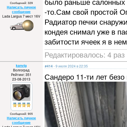
было раньше салонных 
Сообщений: 329
Написать личное
-то.Сам свой простой О
сообщение
Lada Largus 7 мест 16V
Радиатор печки снаружи 
кондея снимал уже в пас
забитости ячеек я в нем
Редактировалось: 4 раз 
kanvlg
#414
- 9 июля 2024 в 22:35
Волгоград
Сандеро 11-ти лет безо
Рейтинг: 351
23-08-2013
Сообщений: 905
Написать личное
сообщение
Lada Largus 7 мест 16V