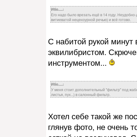
Ибо.....:
Его надо было врезать ещё в 14 году. Неудобно-
витиеватой нецензурной речью) и всё готово.
С набитой рукой минут 
эквилибристом. Скрюче
инструментом...
Ибо.....:
У меня стоит дополнительный "фильтр" под жабо
листья, пух...) в салонный фильтр.
Хотел себе такой же по
глянув фото, не очень 