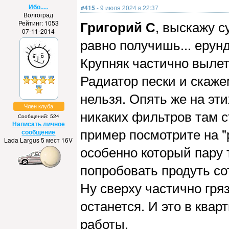
Ибо.....
#415
- 9 июля 2024 в 22:37
Волгоград
Григорий С
, выскажу с
Рейтинг: 1053
07-11-2014
равно получишь... ерунд
Крупняк частично вылет
Радиатор пески и скаже
нельзя. Опять же на эти
Член клуба
никаких фильтров там с
Сообщений: 524
Написать личное
пример посмотрите на "
сообщение
Lada Largus 5 мест 16V
особенно который пару 
попробовать продуть со
Ну сверху частично гряз
останется. И это в ква
работы.