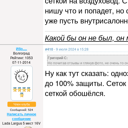
сеткой на воздуховод. 
нишу что и попадет, но
уже пусть внутрисалон
Какой бы он не был, он 
Ибо.....
#410
- 9 июля 2024 в 15:28
Волгоград
Рейтинг: 1053
Григорий С:
07-11-2014
Но почитав отзывы и глянув фото, не очень то о
Ну как тут сказать: одн
до 100% защиты. Сеток 
сеткой обошёлся.
Член клуба
Сообщений: 524
Написать личное
сообщение
Lada Largus 5 мест 16V