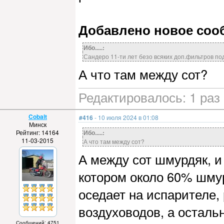
Добавлено новое сообщ
Ибо.....:
Сандеро 11-ти лет безо всяких доп.фильтров под
А что там между сот?
Редактировалось: 1 раз 
Cobalt
#416
- 10 июля 2024 в 01:08
Минск
Рейтинг: 14164
Ибо.....:
11-03-2015
А что там между сот?
А между сот шмурдяк, и
котором около 60% шму
оседает на испарителе, 
воздуховодов, а осталь
Сообщений: 4751