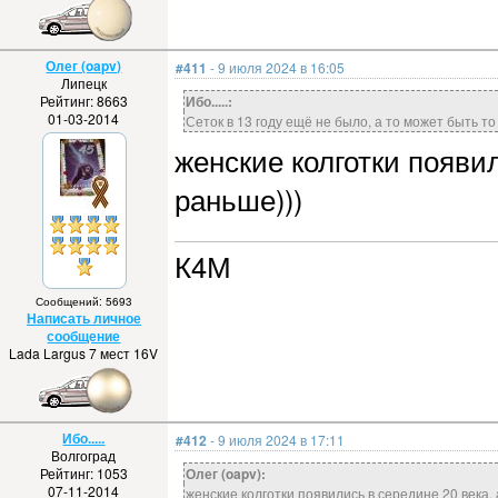
Олег (oapv)
#411
- 9 июля 2024 в 16:05
Липецк
Рейтинг: 8663
Ибо.....:
01-03-2014
Сеток в 13 году ещё не было, а то может быть т
женские колготки появил
раньше)))
К4М
Сообщений: 5693
Написать личное
сообщение
Lada Largus 7 мест 16V
Ибо.....
#412
- 9 июля 2024 в 17:11
Волгоград
Рейтинг: 1053
Олег (oapv):
07-11-2014
женские колготки появились в середине 20 века, 