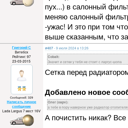
пух...) в салонный филь
меняю салонный фильтр
-ужас! И это при том чт
выше сказанным, что за
Григорий С
#407
- 9 июля 2024 в 13:26
Витебск
Рейтинг: 97
Cobalt:
23-03-2015
Значит и сетки у тебя не стоит с ларгус-шопа
Сетка перед радиатором 
Добавлено новое сообщ
Сообщений: 329
Написать личное
Олег (oapv):
сообщение
а тебе в пору наверное уже радиатор отопителя 
Lada Largus 7 мест 16V
А почистить никак? Все 