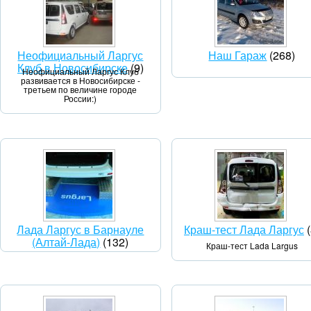
Неофициальный Ларгус
Наш Гараж
(268)
Клуб в Новосибирске
(9)
Неофициальный Ларгус Клуб
развивается в Новосибирске -
третьем по величине городе
России:)
Лада Ларгус в Барнауле
Краш-тест Лада Ларгус
(
(Алтай-Лада)
(132)
Краш-тест Lada Largus