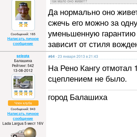
Так мало оно живёт?
Да нормально оно живет
сжечь его можно за одн
уменьшенную гарантию н
Сообщений: 165
Написать личное
зависит от стиля вожде
сообщение
selegta
#64
- 23 января 2013 в 21:43
Балашиха
На Рено Кангу отмотал 
Рейтинг: 542
13-08-2012
сцеплением не было.
город Балашиха
Член клуба
Сообщений: 943
Написать личное
сообщение
Lada Largus 5 мест 16V