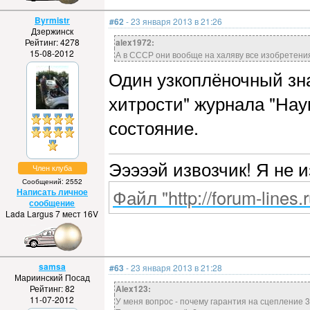
Byrmistr
#62
- 23 января 2013 в 21:26
Дзержинск
Рейтинг: 4278
alex1972:
15-08-2012
А в СССР они вообще на халяву все изобретени
Один узкоплёночный зна
хитрости" журнала "На
состояние.
Эээээй извозчик! Я не 
Член клуба
Сообщений: 2552
Файл "http://forum-lines.
Написать личное
сообщение
Lada Largus 7 мест 16V
samsa
#63
- 23 января 2013 в 21:28
Мариинский Посад
Рейтинг: 82
Alex123:
11-07-2012
У меня вопрос - почему гарантия на сцепление 3