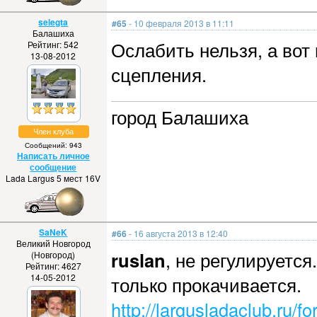
selegta
#65
- 10 февраля 2013 в 11:11
Балашиха
Ослабить нельзя, а вот 
Рейтинг: 542
13-08-2012
сцепления.
город Балашиха
Член клуба
Сообщений: 943
Написать личное
сообщение
Lada Largus 5 мест 16V
SaNeK
#66
- 16 августа 2013 в 12:40
Великий Новгород
ruslan
, не регулируется.
(Новгород)
Рейтинг: 4627
14-05-2012
только прокачивается.
http://largusladaclub.ru/f