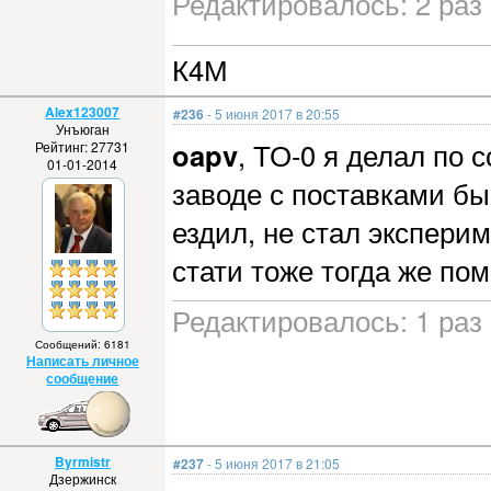
Редактировалось: 2 раз 
К4М
Alex123007
#236
- 5 июня 2017 в 20:55
Унъюган
oapv
, ТО-0 я делал по 
Рейтинг: 27731
01-01-2014
заводе с поставками быв
ездил, не стал экспери
стати тоже тогда же пом
Редактировалось: 1 раз 
Сообщений: 6181
Написать личное
сообщение
Byrmistr
#237
- 5 июня 2017 в 21:05
Дзержинск