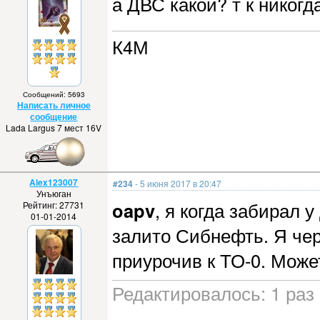
а ДВС какой? т к никогд
К4М
Сообщений: 5693
Написать личное
сообщение
Lada Largus 7 мест 16V
Alex123007
#234
- 5 июня 2017 в 20:47
Унъюган
oapv
, я когда забирал 
Рейтинг: 27731
01-01-2014
залито Сибнефть. Я чер
приурочив к ТО-0. Может
Редактировалось: 1 раз 