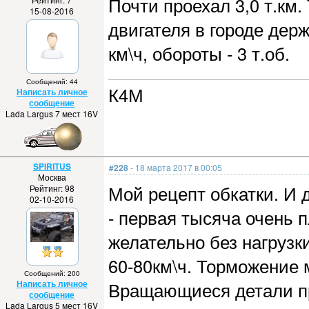
Почти проехал 3,0 т.км.
15-08-2016
двигателя в городе держ
км\ч, обороты - 3 т.об.
Сообщений: 44
К4М
Написать личное
сообщение
Lada Largus 7 мест 16V
SPIRITUS
#228
- 18 марта 2017 в 00:05
Москва
Мой рецепт обкатки. И д
Рейтинг: 98
02-10-2016
- первая тысяча очень п
желательно без нагруз
60-80км\ч. Торможение 
Сообщений: 200
Написать личное
Вращающиеся детали пр
сообщение
Lada Largus 5 мест 16V