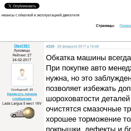
нюансы с обкаткой и эксплуатацией двигателя
Страницы:
Перва
Oleg1961
#226
- 26 февраля 2017 в 16:48
Луховицы
Обкатка машины всегда
Рейтинг: 27
24-02-2017
При покупке авто менедж
нужна, но это заблужде
позволяет избежать доп
Сообщений: 25
Написать личное
шороховатости деталей 
сообщение
Lada Largus 5 мест 16V
очистятся смазочные тр
хорошее торможение тол
покрышки, дефекты и б