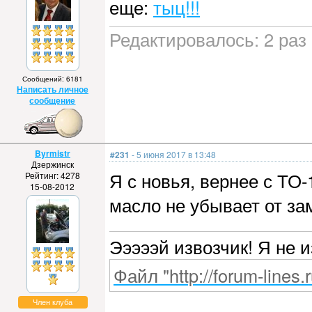
еще:
тыц!!!
Редактировалось: 2 раз 
Сообщений: 6181
Написать личное
сообщение
Byrmistr
#231
- 5 июня 2017 в 13:48
Дзержинск
Я с новья, вернее с ТО-
Рейтинг: 4278
15-08-2012
масло не убывает от за
Эээээй извозчик! Я не 
Файл "http://forum-lines.
Член клуба