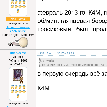
февраль 2013-го. К4М, г
об/мин. глянцевая бород
Член клуба
Сообщений: 4171
тросиковый...был...прод
Написать личное
сообщение
Lada Largus 7 мест 16V
Олег (oapv)
#239
- 5 июня 2017 в 22:28
Липецк
Рейтинг: 8663
kraftwerk:
01-03-2014
.все зависит от климатических условий эксплуат
в первую очередь всё з
К4М
Сообщений: 5693