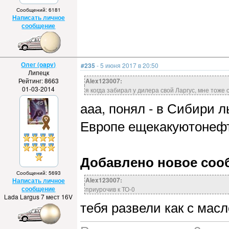
Сообщений: 6181
Написать личное
сообщение
Олег (oapv)
#235
- 5 июня 2017 в 20:50
Липецк
Рейтинг: 8663
Alex123007:
01-03-2014
я когда забирал у дилера свой Ларгус, мне тоже
ааа, понял - в Сибири 
Европе ещекакуютонефт
Добавлено новое сообщ
Сообщений: 5693
Alex123007:
Написать личное
сообщение
приурочив к ТО-0
Lada Largus 7 мест 16V
тебя развели как с масл