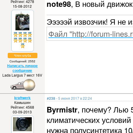
note98
, В новый движо
Рейтинг: 4278
15-08-2012
Эээээй извозчик! Я не 
Файл "http://forum-lines.
Член клуба
Сообщений: 2552
Написать личное
сообщение
Lada Largus 7 мест 16V
kraftwerk
#238
- 5 июня 2017 в 22:24
Камышин
Byrmistr
, почему? Лью 
Рейтинг: 4568
03-09-2013
климатических условий 
нужна полусинтетика 10