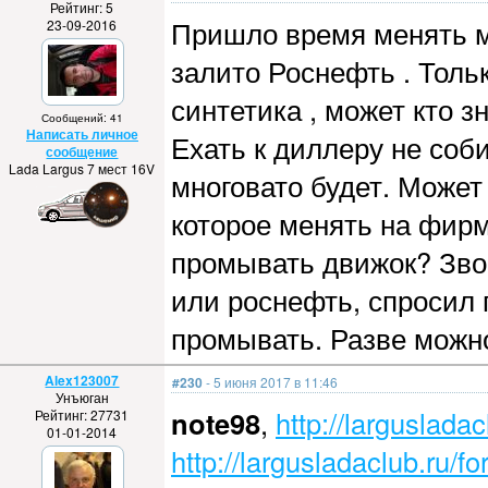
Рейтинг: 5
Пришло время менять ма
23-09-2016
залито Роснефть . Тольк
синтетика , может кто з
Сообщений: 41
Написать личное
Ехать к диллеру не соб
сообщение
Lada Largus 7 мест 16V
многовато будет. Может
которое менять на фир
промывать движок? Зво
или роснефть, спросил 
промывать. Разве можно
Alex123007
#230
- 5 июня 2017 в 11:46
Унъюган
note98
,
http://larguslada
Рейтинг: 27731
01-01-2014
http://largusladaclub.ru/f