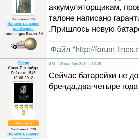
аккумуляторщикам, пров
талоне написано гарант
Сообщений: 25
Написать личное
.Пришлось новую батар
сообщение
Lada Largus 5 мест 8V
Файл "http://forum-lines.
Taleon
#13
- 26 октября 2014 в 16:29
Санкт-Петербург
Сейчас батарейки не до
Рейтинг: 1545
10-08-2012
бренда,два-четыре года 
Член клуба
Сообщений: 720
Написать личное
сообщение