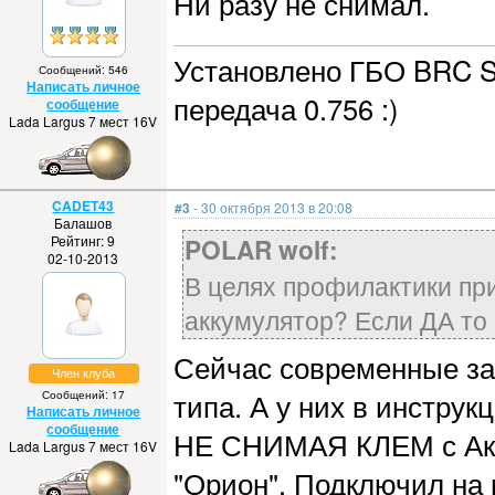
Ни разу не снимал.
Установлено ГБО BRC Se
Сообщений: 546
Написать личное
передача 0.756 :)
сообщение
Lada Largus 7 мест 16V
CADET43
#3
- 30 октября 2013 в 20:08
Балашов
Рейтинг: 9
POLAR wolf:
02-10-2013
В целях профилактики пр
аккумулятор? Если ДА то
Сейчас современные за
Член клуба
типа. А у них в инстру
Сообщений: 17
Написать личное
сообщение
НЕ СНИМАЯ КЛЕМ с Акб.
Lada Largus 7 мест 16V
"Орион". Подключил на н