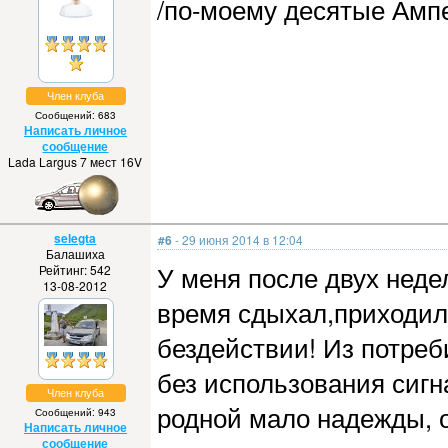
/по-моему десятые Амп
Член клуба
Сообщений: 683
Написать личное
сообщение
Lada Largus 7 мест 16V
selegta
#6
- 29 июня 2014 в 12:04
Балашиха
У меня после двух неде
Рейтинг: 542
13-08-2012
время сдыхал,приходил
бездействии! Из потреб
без использования сигн
Член клуба
родной мало надежды, 
Сообщений: 943
Написать личное
сообщение