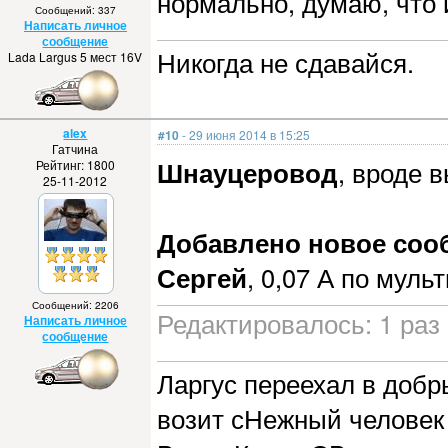
нормально, думаю, что 
Сообщений: 337
Написать личное
сообщение
Никогда не сдавайся.
Lada Largus 5 мест 16V
alex
#10
- 29 июня 2014 в 15:25
Гатчина
Шнауцеровод
, вроде в
Рейтинг: 1800
25-11-2012
Добавлено новое сообщ
Сергей
, 0,07 А по муль
Сообщений: 2206
Редактировалось: 1 раз 
Написать личное
сообщение
Ларгус переехал в добры
возит сНежный человек 