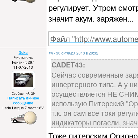
регулирует. Утром смот
значит акум. заряжен...
Файл "http://www.automet
Doka
#4
- 30 октября 2013 в 20:32
Чистополь
Рейтинг: 267
CADET43:
11-07-2013
Сейчас современные зар
инвертерного типа. А у н
осуществляется НЕ СНИМ
Сообщений: 29
Написать личное
использую Питерский "Ори
сообщение
Lada Largus 7 мест 16V
т.к. он сам все токи рег
индикаторы погасли, значи
Тоже питерским Орионо