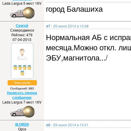
Lada Largus 5 мест 16V
город Балашиха
Сергей
#7
- 29 июня 2014 в 12:48
Северодвинск
Нормальная АБ с испра
Рейтинг: 479
07-04-2013
месяца.Можно откл. лиш
ЭБУ,магнитола.../
Член клуба
Сообщений: 683
Написать личное
сообщение
Lada Largus 7 мест 16V
IILORDII
#8
- 29 июня 2014 в 13:21
Орск