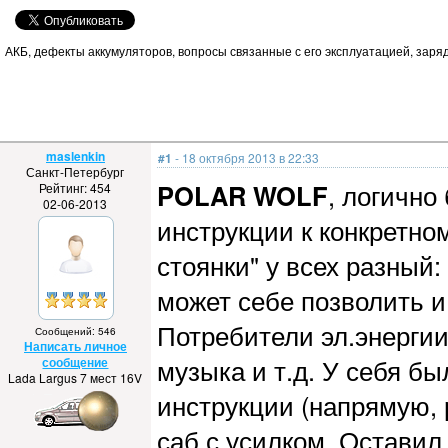
АКБ, дефекты аккумуляторов, вопросы связанные с его эксплуатацией, зарядк
maslenkin
#1
- 18 октября 2013 в 22:33
Санкт-Петербург
POLAR WOLF
, логично
Рейтинг: 454
02-06-2013
инструкции к конкретно
стоянки" у всех разный: 
может себе позволить и
Потребители эл.энергии 
Сообщений: 546
Написать личное
музыка и т.д. У себя бы
сообщение
Lada Largus 7 мест 16V
инструкции (напрямую, 
саб с усилком. Оставил 