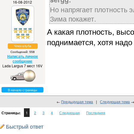
16-08-2012
Но напрягает плотность э
Зима покажет.
А какая плотность, выс
поднимается, хотя надо 
Член клуба
Сообщений: 558
Написать личное
сообщение
Lada Largus 7 мест 16V
В начало страницы
←
Предыдущая тема
|
Следующая тема
Страницы:
1
2
3
4
Следующая
Последняя
Быстрый ответ