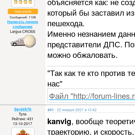
объясняется как: не со
который бы заставил и
Член клуба
Сообщений: 1108
пешехода.
Написать личное
сообщение
Именно незнанием данн
Largus CROSS
представители ДПС. По
можно обжаловать.
"Так как те кто против 
нас"
Файл "http://forum-lines.
SergVA76
#51
- 22 января 2021 в 10:42
Тула
kanvlg
, вообще теорети
Рейтинг: 431
13-10-2017
траекторию, и скорость,