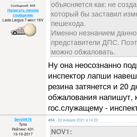
объясняется как: не созд
Сообщений: 905
Написать личное
который бы заставил изм
сообщение
Lada Largus 7 мест 16V
пешехода.
Именно незнанием данног
представители ДПС. Поэт
можно обжаловать.
Ну она неосознанно под
инспектор лапши навеш
резина затянется и 20 д
обжалования напишут, к
гос.служащему - инспек
SergVA76
#54
- 22 января 2021 в 14:20
Тула
Рейтинг: 431
NOV1:
13-10-2017