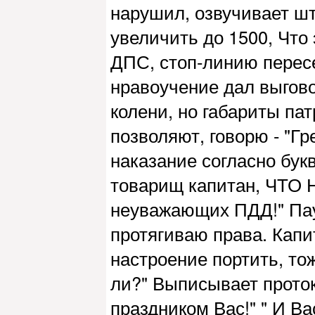
нарушил, озвучивает шт
увеличить до 1500, Что 
ДПС, стоп-линию пересе
нравоучение дал выгово
колени, но габариты па
позволяют, говорю - "Г
наказание согласно б
товарищ капитан, ЧТО 
неуважающих ПДД!" Пауз
протягиваю права. Капит
настроение портить, тож
ли?" Выписывает протоко
праздником Вас!" " И В