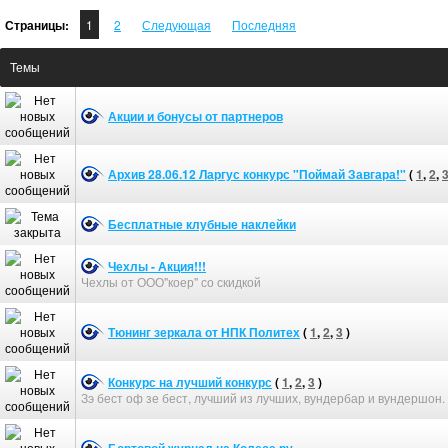
Страницы:
1
2
Следующая
Последняя
Темы
Акции и бонусы от партнеров
Архив 28.06.12 Ларгус конкурс "Поймай Завгара!"
(
1
,
2
,
Бесплатные клубные наклейки
Чехлы - Акция!!!
Чехлы от ООО"коер" со скидкой
Тюнинг зеркала от НПК Политех
(
1
,
2
,
3
)
Конкурс на лучший конкурс
(
1
,
2
,
3
)
Зэ бест оф зе бест, лучший из лучших, вундербар и вундершон.