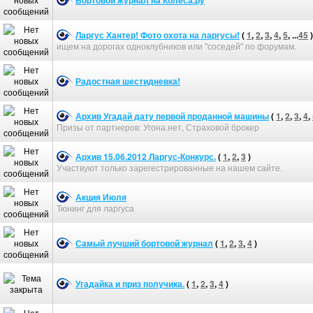
Бортовой журнал на Колеса.ру
Ларгус Хантер! Фото охота на ларгусы!
(
1
,
2
,
3
,
4
,
5
, ...
45
)
ищем на дорогах одноклубников или "соседей" по форумам.
Радостная шестидневка!
Архив Угадай дату первой проданной машины
(
1
,
2
,
3
,
4
,
Призы от партнеров: Угона.нет, Страховой брокер
Архив 15.06.2012 Ларгус-Конкурс.
(
1
,
2
,
3
)
Участвуют только зарегестрированные на нашем сайте.
Акция Июля
Тюнинг для ларгуса
Самый лучший бортовой журнал
(
1
,
2
,
3
,
4
)
Угадайка и приз получика.
(
1
,
2
,
3
,
4
)