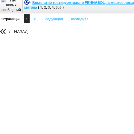
Бесплатно тестируем масло PENNASOL, немецкое лека
мотора
(
1
,
2
,
3
,
4
,
5
,
6
)
Страницы:
1
2
Следующая
Последняя
← НАЗАД