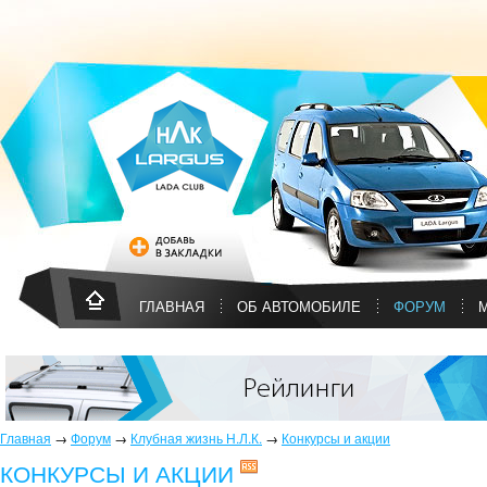
ГЛАВНАЯ
ОБ АВТОМОБИЛЕ
ФОРУМ
Главная
→
Форум
→
Клубная жизнь Н.Л.К.
→
Конкурсы и акции
КОНКУРСЫ И АКЦИИ