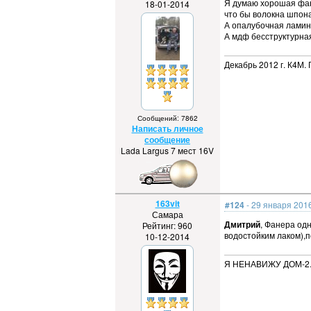
Я думаю хорошая фане
18-01-2014
что бы волокна шпона
А опалубочная ламин
А мдф бесструктурная
Декабрь 2012 г. К4М. 
Сообщений: 7862
Написать личное
сообщение
Lada Largus 7 мест 16V
163vit
#124
- 29 января 2016
Самара
Дмитрий
, Фанера од
Рейтинг: 960
водостойким лаком),п
10-12-2014
Я НЕНАВИЖУ ДОМ-2