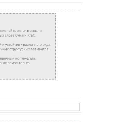
лоистый пластик высокого
 слоев бумаги Kraft.
 и устойчив к различного вида
ьных структурных элементов.
 прочный но тяжёлый.
о же самое только