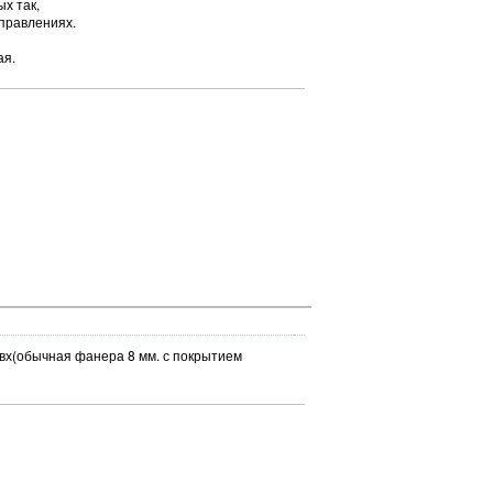
х так,
аправлениях.
ая.
пвх(обычная фанера 8 мм. с покрытием