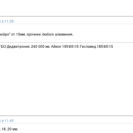
 в 11:28
ребро" от 15мм. прочнее любого алюминия.
ГБО Диджитроник. 240 000 км. Айкон 195\65\15\ Гиславед.185\65\15
 в 11:45
 18, 20 мм.