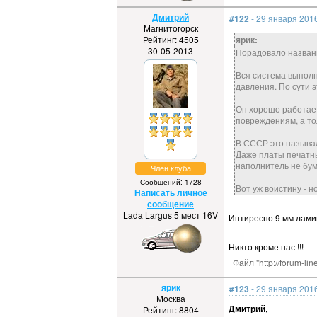
Дмитрий
#122
- 29 января 2016
Магнитогорск
Рейтинг: 4505
ярик:
30-05-2013
Порадовало назван
Вся система выполн
давления. По сути 
Он хорошо работает
повреждениям, а то
В СССР это называл
Даже платы печатны
наполнитель не бум
Член клуба
Сообщений: 1728
Вот уж воистину - 
Написать личное
сообщение
Lada Largus 5 мест 16V
Интиресно 9 мм лами
Никто кроме нас !!!
Файл "http://forum-li
ярик
#123
- 29 января 2016
Москва
Дмитрий
,
Рейтинг: 8804