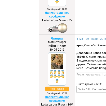
Сообщений: 1631
Написать личное
сообщение
Lada Largus 5 мест 8V
Дмитрий
#125
- 29 января 2016
Магнитогорск
ярик
, Спасибо. Рань
Рейтинг: 4505
30-05-2013
Добавлено новое соо
163vit
, О ламенирова
В лодке, в горизонта
другие. Сейчас пере
меня. Возможно прид
Редактировалось: 1 р
Никто кроме нас !!!
Член клуба
Файл "http://forum-li
Сообщений: 1728
Написать личное
сообщение
Lada Largus 5 мест 16V