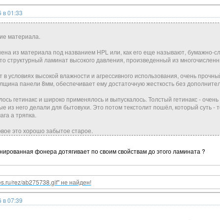
 в 01:33
ие материала.
ена из материала под названием HPL или, как его еще называют, бумажно-с
это структурный ламинат высокого давления, произведенный из многочисленных
 в условиях высокой влажности и агрессивного использования, очень прочный
лщина панели 8мм, обеспечивает ему достаточную жесткость без дополнител
ось гетинакс и широко применялось и выпускалось. Толстый гетинакс - очень
е из него делали для бытовухи. Это потом текстолит пошёл, который суть - т
ага а тряпка.
новое это хорошо забытое старое.
нированная фонера дотягивает по своим свойствам до этого ламината ?
nes.ru/rez/ab275738.gif" не найден!
 в 07:39