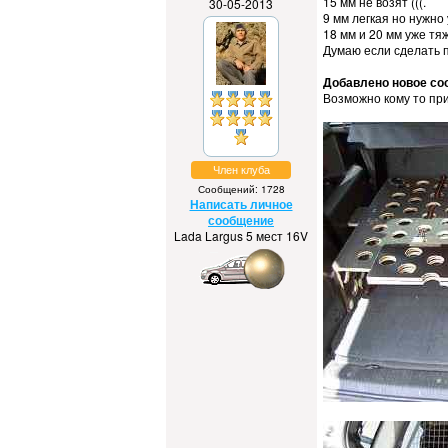
15 мм не возят (((.
30-05-2013
9 мм легкая но нужно 
18 мм и 20 мм уже т
Думаю если сделать 
Добавлено новое соо
Возможно кому то при
Член клуба
Сообщений: 1728
Написать личное
сообщение
Lada Largus 5 мест 16V