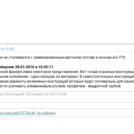
 в 10:29
ше не сталкивался с ламинированным картоном, потому и незнаю его ТТХ.
бщение 29-01-2016 в 10:42:11
:
нной фанере имею некоторое представление. Вот только в разных конструкци
льном положении - одна нагрузка на материал. В самостоятельных конструкци
бираю варианты возможных конструкций которые будут оптимальны для нашег
ётся усиливать алюминиевым уголком, профилем - квадратной трубой.
аз (Последний: 29 января 2016 в 10:44)
nes.ru/rez/ab275738.gif" не найден!