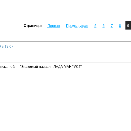
Страницы:
Первая
Предыдущая
5
6
7
8
9
 в 13:07
инская обл. - "Знакомый назвал - ЛАДА МАНГУСТ"