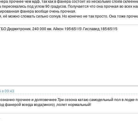
ра прочнее чем мдф, так как в фанера состоит из нескольких слоёв склеенны
 пересекались под углом 90 градусов. Получается что она прочная во всех н
ированная фанера вообще очень прочная.
, её можно сломать сильно согнув. Но конечно не так просто. Она тоже прочн
ГБО Диджитроник. 240 000 км. Айкон 195\65\15\ Гиславед.185\65\15
 в 09:43
нозначно прочнее и долговечнее.Три сезона катаю самодельный пол в лодке 
од фанерой всегда вода(много) ,полет нормальный!
.