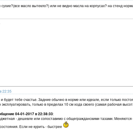
ы сухие?(все масло вытекло?) или не видно масла на корпусах? на стенд нормал
.
в 22:35
 и будет тебе счастье. Задние обычно в норме или идеале, если только посто
эксплуатировать, только в пределах 10 см хода своего (самая рабочая высо
бщение 04-01-2017 в 22:38:33
:
юджетная - дешевле или сопоставимо с общегражданскими тазами. Меняются о
состояния. Если не курить - быстрее