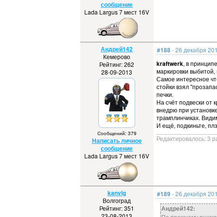
сообщение
Lada Largus 7 мест 16V
Андрей142
#188
- 26 декабря 201
Кемерово
kraftwerk
, в принцип
Рейтинг: 262
маркировки выбитой, 
28-09-2013
Самое интересное что 
стойки взял "прозапа
печки.
На счёт подвески от 
внедрю при установке
трамплинчиках. Видим
И ещё, подкиньте, пл
Сообщений: 379
Редактировалось: 3 р
Написать личное
сообщение
Lada Largus 7 мест 16V
kanvlg
#189
- 26 декабря 201
Волгоград
Рейтинг: 351
Андрей142:
23-08-2013
По прежнему пшикаю