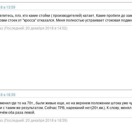
8 в 13:59
литесь, плз. кто какие стойки ( производителей) катает. Какие пробеги до за
овки стоек от "кросса" отказался. Меня полностью устраивает стоковая подвес
аз (Последний: 20 декабря 2018 в 14:02)
8 в 18:39
сменил где то на 70т., были живые еще, но на верхнем положении штока уже 
и с таким же результатом. Сейчас ТРВ, нареканий нет(20т.км.). К слову, менял
чём оба раза левой.
аз (Последний: 20 декабря 2018 в 18:39)