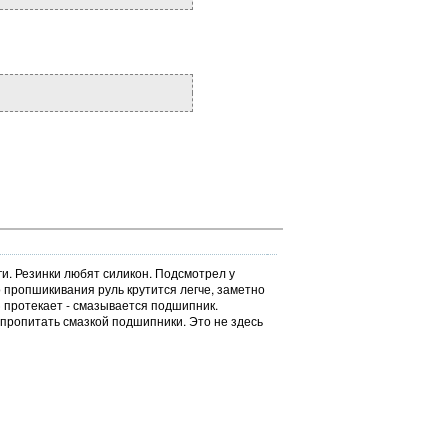
аги. Резинки любят силикон. Подсмотрел у
о пропшикивания руль крутится легче, заметно
м) протекает - смазывается подшипник.
о пропитать смазкой подшипники. Это не здесь