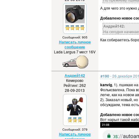
А для чего это нужно
Добавлено новое соо
Андрей142:
На сегодня начинае
Сообщений: 905
Как собираетесь боро
Написать личное
сообщение
Lada Largus 7 мест 16V
Андрей142
#190
- 26 декабря 201
Кемерово
kanvlg
, 1). пшикаю н
Рейтинг: 262
Фольксвагена. Пока в
28-09-2013
легче, как на новом 
2). Заказал новый, н
обсуждаем, тема ест
Добавлено новое соо
Вот нарыл такой наб
Сообщений: 379
Написать личное