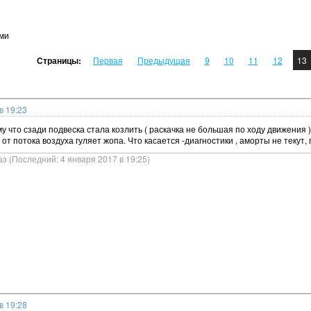
ми
Страницы:
Первая
Предыдущая
9
10
11
12
13
в 19:23
ому что сзади подвеска стала козлить ( раскачка не большая по ходу движения
от потока воздуха гуляет жопа. Что касается -диагностики , аморты не текут,
аз (Последний: 4 января 2017 в 19:25)
в 19:28