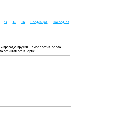
14
15
16
Следующая
Последняя
 ) + просадка пружин. Самое противное это
 по резинкам все в норме