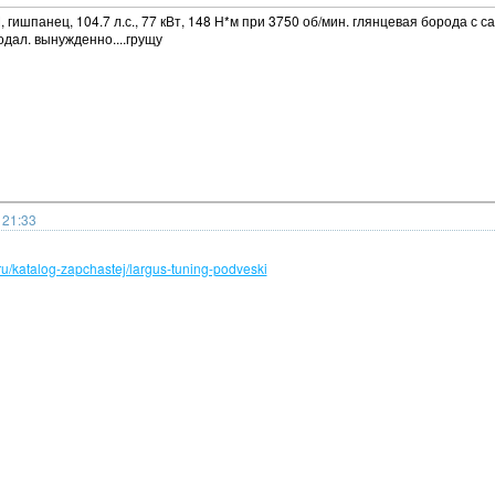
 гишпанец, 104.7 л.с., 77 кВт, 148 Н*м при 3750 об/мин. глянцевая борода с са
одал. вынужденно....грущу
 21:33
ru/katalog-zapchastej/largus-tuning-podveski