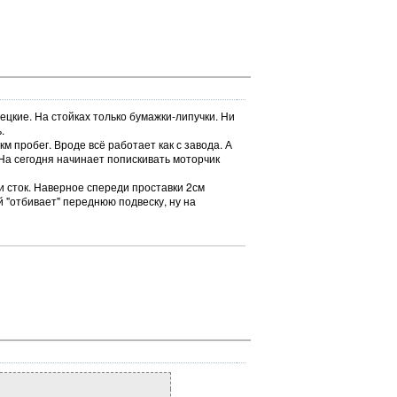
рецкие. На стойках только бумажки-липучки. Ни
.
м пробег. Вроде всё работает как с завода. А
 На сегодня начинает попискивать моторчик
и сток. Наверное спереди проставки 2см
й "отбивает" переднюю подвеску, ну на