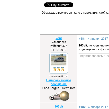
Обсуждаем все что связано с передними стойка
vent
#181
- 4 января 2017 
Ульяновск
163vit
, по кругу -пот
Рейтинг: 476
когда едешь за фурой 
24-12-2012
Редактировалось: 1 р
Сообщений: 163
Написать личное
сообщение
Lada Largus 5 мест 16V
163vit
#182
- 4 января 2017 