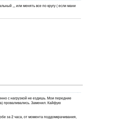
ьный ,,, или менять все по кругу ( если мани
янно с нагрузкой не ездишь. Мои передние
та) проваливались. Заменил. Кайфую
бе за 2 часа, от момента поддомкрачивания,