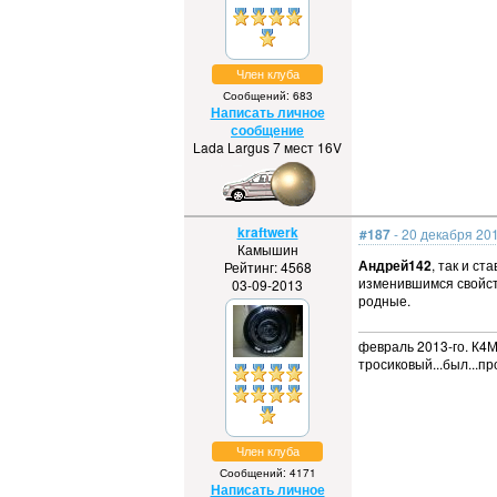
Член клуба
Сообщений: 683
Написать личное
сообщение
Lada Largus 7 мест 16V
kraftwerk
#187
- 20 декабря 201
Камышин
Андрей142
, так и ст
Рейтинг: 4568
изменившимся свойств
03-09-2013
родные.
февраль 2013-го. К4М,
тросиковый...был...пр
Член клуба
Сообщений: 4171
Написать личное