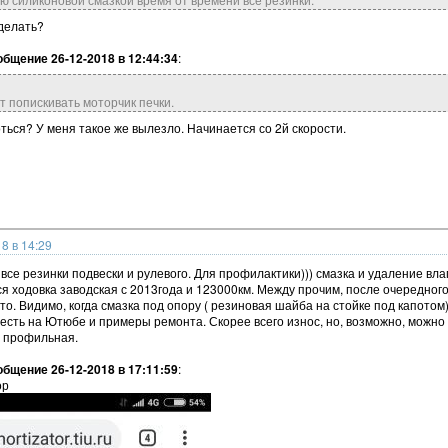
 делать?
бщение 26-12-2018 в 12:44:34
:
т попискивать моторчик печки.
ться? У меня такое же вылезло. Начинается со 2й скорости.
8 в 14:29
а все резинки подвески и рулевого. Для профилактики))) смазка и удаление вл
ся ходовка заводская с 2013года и 123000км. Между прочим, после очередног
авто. Видимо, когда смазка под опору ( резиновая шайба на стойке под капото
о есть на Ютюбе и примеры ремонта. Скорее всего износ, но, возможно, можн
ь профильная.
бщение 26-12-2018 в 17:11:59
:
ор