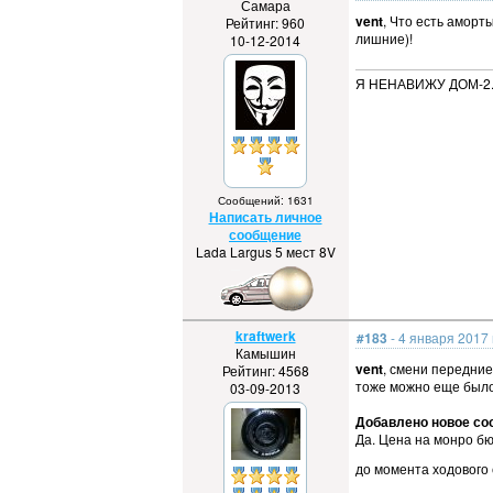
Самара
vent
, Что есть аморт
Рейтинг: 960
лишние)!
10-12-2014
Я НЕНАВИЖУ ДОМ-2
Сообщений: 1631
Написать личное
сообщение
Lada Largus 5 мест 8V
kraftwerk
#183
- 4 января 2017 
Камышин
vent
, смени передние
Рейтинг: 4568
тоже можно еще было 
03-09-2013
Добавлено новое соо
Да. Цена на монро б
до момента ходового 