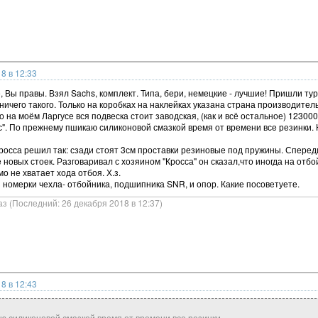
8 в 12:33
е, Вы правы. Взял Sachs, комплект. Типа, бери, немецкие - лучшие! Пришли ту
ничего такого. Только на коробках на наклейках указана страна производитель
на моём Ларгусе вся подвеска стоит заводская, (как и всё остальное) 123000к
с". По прежнему пшикаю силиконовой смазкой время от времени все резинки.
кросса решил так: сзади стоят 3см проставки резиновые под пружины. Сперед
 новых стоек. Разговаривал с хозяином "Кросса" он сказал,что иногда на отбо
о не хватает хода отбоя. Х.з.
з номерки чехла- отбойника, подшипника SNR, и опор. Какие посоветуете.
аз (Последний: 26 декабря 2018 в 12:37)
8 в 12:43
 силиконовой смазкой время от времени все резинки.