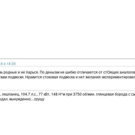
8 в 18:39
авь родные и не парься. По деньгам не шибко отличаются от стОящих аналогов,
ам подвески. Нравится стоковая подвеска и нет желания экспериментировать
 гишпанец, 104.7 л.с., 77 кВт, 148 Н*м при 3750 об/мин. глянцевая борода с са
одал. вынужденно....грущу