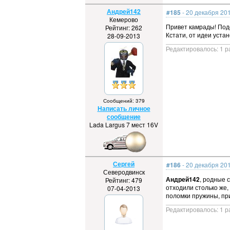
Андрей142
#185
- 20 декабря 201
Кемерово
Привет камрады! Поде
Рейтинг: 262
Кстати, от идеи устан
28-09-2013
Редактировалось: 1 р
Сообщений: 379
Написать личное
сообщение
Lada Largus 7 мест 16V
Сергей
#186
- 20 декабря 201
Северодвинск
Андрей142
, родные 
Рейтинг: 479
отходили столько же, 
07-04-2013
поломки пружины, при
Редактировалось: 1 р