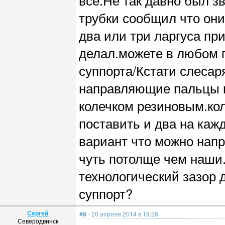
все.Не так давно был зв
трубки сообщил что они
два или три ларгуса пр
делал.можете в любом 
суппорта/Кстати слесар
направляющие пальцы из
колечком резиновым.ко
поставить и два на каж
вариант что можно напр
чуть потолще чем наши.
технологический зазор 
суппорт?
Сергей
#8
- 20 апреля 2014 в 19:26
Северодвинск