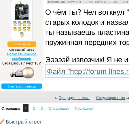
волговских. кому интересно, сдёрнул размеры э
О чём ты? Чел воткнул 
старых колодок и назва
ты называешь пластинам
пружинная передних тор
Член клуба
Сообщений: 2552
Написать личное
Эээээй извозчик! Я не 
сообщение
Lada Largus 7 мест 16V
Файл "http://forum-lines.
В начало страницы
←
Предыдущая тема
|
Следующая тема
Страницы:
1
2
3
Следующая
Последняя
Быстрый ответ