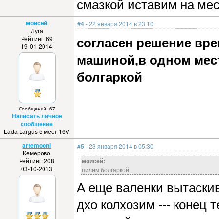
смазкой иставим на мес
моисей
#4
- 22 января 2014 в 23:10
Луга
согласен решение вре
Рейтинг: 69
19-01-2014
машиной,в одном мест
болгаркой
Сообщений: 67
Написать личное
сообщение
Lada Largus 5 мест 16V
artemooni
#5
- 23 января 2014 в 05:30
Кемерово
Рейтинг: 208
моисей:
03-10-2013
пилим болгаркой
А еще валенки вытаски
дхо колхозим --- конец 