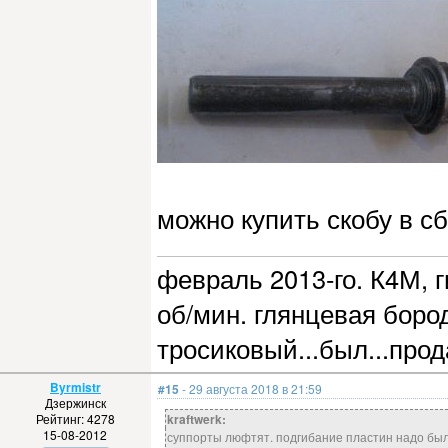
можно купить скобу в сб
февраль 2013-го. К4М, г
об/мин. глянцевая бород
тросиковый...был...прод
Byrmistr
#15
- 29 августа 2018 в 21:59
Дзержинск
Рейтинг: 4278
kraftwerk:
15-08-2012
суппорты люфтят. подгибание пластин надо было