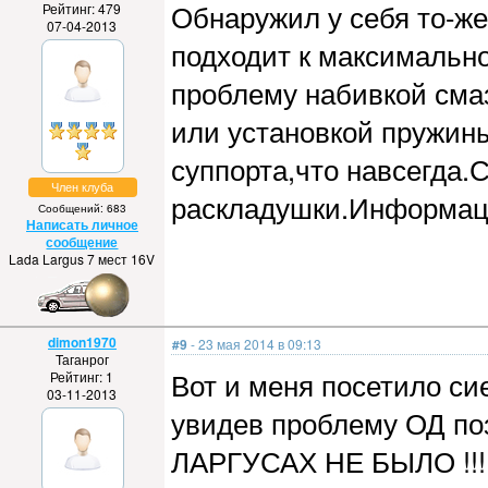
Обнаружил у себя то-же 
Рейтинг: 479
07-04-2013
подходит к максималь
проблему набивкой смаз
или установкой пружин
суппорта,что навсегда.
Член клуба
раскладушки.Информаци
Сообщений: 683
Написать личное
сообщение
Lada Largus 7 мест 16V
dimon1970
#9
- 23 мая 2014 в 09:13
Таганрог
Вот и меня посетило сие 
Рейтинг: 1
03-11-2013
увидев проблему ОД по
ЛАРГУСАХ НЕ БЫЛО !!! 