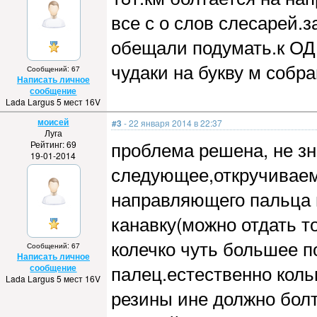
все с о слов слесарей.
обещали подумать.к ОД
чудаки на букву м собр
Сообщений: 67
Написать личное
сообщение
Lada Largus 5 мест 16V
моисей
#3
- 22 января 2014 в 22:37
Луга
проблема решена, не з
Рейтинг: 69
19-01-2014
следующее,откручиваем
направляющего пальца 
канавку(можно отдать т
колечко чуть большее 
Сообщений: 67
Написать личное
палец.естественно коль
сообщение
Lada Largus 5 мест 16V
резины ине должно бол