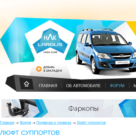
ГЛАВНАЯ
ОБ АВТОМОБИЛЕ
ФОРУМ
Главная
→
Форум
→
Подвеска и тормоза
→
Люфт суппортов
ЛЮФТ СУППОРТОВ