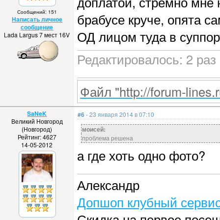
доплатой, стремно мне н
Сообщений: 151
брабусе круче, опята са
Написать личное
сообщение
ОД лицом туда в суппор
Lada Largus 7 мест 16V
Редактировалось: 2 раз 
Файл "http://forum-lines.
SaNeK
#6
- 23 января 2014 в 07:10
Великий Новгород
(Новгород)
моисей:
Рейтинг: 4627
проблема решена
14-05-2012
а где хоть одно фото?
Александр
Допшоп клубный сервис
Скидка на первое посе