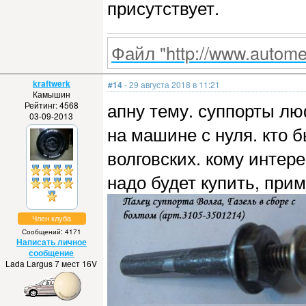
присутствует.
Файл "http://www.automet
kraftwerk
#14
- 29 августа 2018 в 11:21
Камышин
апну тему. суппорты лю
Рейтинг: 4568
03-09-2013
на машине с нуля. кто 
волговских. кому интер
надо будет купить, при
Член клуба
Сообщений: 4171
Написать личное
сообщение
Lada Largus 7 мест 16V