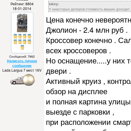
Рейтинг: 8804
lukey:
18-01-2014
У некоторых дилеров стоимость машин доходит д
Цена конечно невероятн
Джолион - 2.4 млн руб .
Кроссовер конечно . Сал
всех кроссоверов .
Сообщений: 7862
Но оснащение.....у них 
Написать личное
сообщение
двери .
Lada Largus 7 мест 16V
Активный круиз , контро
обзор на дисплее
и полная картина улицы
выезде с парковки ,
при расположении смарт