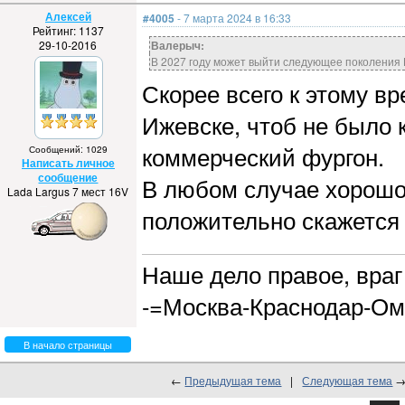
Алексей
#4005
- 7 марта 2024 в 16:33
Рейтинг: 1137
29-10-2016
Валерыч:
В 2027 году может выйти следующее поколения 
Скорее всего к этому вр
Ижевске, чтоб не было 
коммерческий фургон.
Сообщений: 1029
Написать личное
сообщение
В любом случае хорошо,
Lada Largus 7 мест 16V
положительно скажется 
Наше дело правое, враг 
-=Москва-Краснодар-Ом
В начало страницы
←
Предыдущая тема
|
Следующая тема