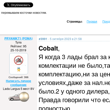
перемываем косточки новостям.
Страницы:
Первая
Пред
PRYANIK71 (РОМА)
#3991
- 5 октября 2023 в 21:58
Тула
Cobalt
,
Рейтинг: 95
25-10-2019
Я когда 3 лады брал за
комлектации не было,так
комплектацию,ни за цен
Сообщений: 366
условиях,даже за нал.н
Написать личное
сообщение
Lada Largus 5 мест 8V
было.2 у одного дилера,1
Правда говорили что ес
полностью.