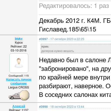
Редактировалось: 1 раз 
Декабрь 2012 г. К4М. ГБ
Гиславед.185\65\15
blgkv
#3997
- 17 октября 2023 в 22:25
Курск
Рейтинг: 22
ярик:
03-10-2016
дилеров нужно вешать
Недавно был в салоне Л
"забронировано", на др
по крайней мере внутри
Сообщений: 115
Написать личное
сообщение
разбирают, наверное. О
Largus CROSS
В соседних салонах кит
Алексей
#3998
- 18 октября 2023 в 13:44
Рейтинг: 1137