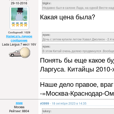
29-10-2016
blgkv:
Недавно был в салоне Лада, на одной Весте-над
Какая цена была?
Сообщений: 1029
ярик:
Написать личное
Дочь с зятем купили летом Хавал Джолион - 2.4 
сообщение
Lada Largus 7 мест 16V
ярик:
В этом Китай очень далеко продвинулся .Вообще 
Понять бы еще какое буд
Ларгуса. Китайцы 2010-
Наше дело правое, враг 
-=Москва-Краснодар-Ом
ярик
#3999
- 18 октября 2023 в 14:35
Москва
Рейтинг: 8804
lukey: