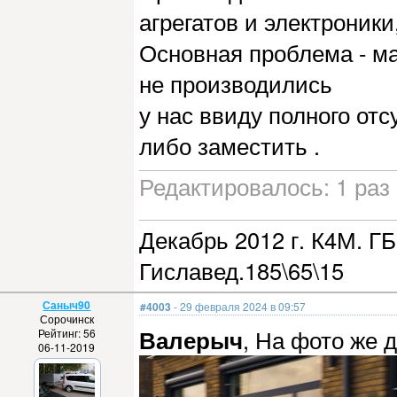
агрегатов и электроники
Основная проблема - м
не производились
у нас ввиду полного от
либо заместить .
Редактировалось: 1 раз
Декабрь 2012 г. К4М. ГБ
Гиславед.185\65\15
Саныч90
#4003
- 29 февраля 2024 в 09:57
Сорочинск
Валерыч
, На фото же д
Рейтинг: 56
06-11-2019