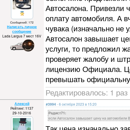
Автосалона. Привезли ч
оплату автомобиля. А в
Сообщений: 172
чувака (изначально не у
Написать личное
сообщение
Автосалон завышает це
Lada Largus 7 мест 16V
услуги, то предложил ж
проверяет жалобу и штр
лицензию Официала. Це
превышать официальную
Редактировалось: 1 раз 
Алексей
#3994
- 6 октября 2023 в 15:20
Рейтинг: 1137
29-10-2016
Радист71:
если Автосалон завышает цену на автомобили В
Так цена изначально зав