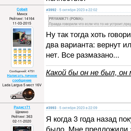
Cobalt
#3992
- 5 октября 2023 в 22:02
Минск
Рейтинг: 14164
PRYANIK71 (РОМА):
11-03-2015
Правда говорили что если что то не устроит,пр
Ну так тогда хоть говор
два варианта: вернут ил
нет. Все размазано...
Какой бы он не был, он 
Сообщений: 4751
Написать личное
сообщение
Lada Largus 5 мест 16V
Радист71
#3993
- 5 октября 2023 в 22:09
Щекино
Я когда 3 года назад по
Рейтинг: 363
02-11-2020
было. Мне предложили з