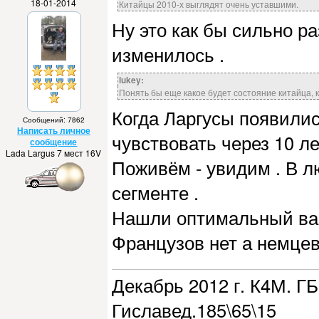
18-01-2014
Китайцы 2010-х выглядят очень уставшими.
Ну это как бы сильно ра
изменилось .
lukey:
Понять бы еще какое будет состояние китайца, к
Когда Ларгусы появилис
Сообщений: 7862
Написать личное
чувствовать через 10 ле
сообщение
Lada Largus 7 мест 16V
Поживём - увидим . В л
сегменте .
Нашли оптимальный вари
Французов нет а немцев
Декабрь 2012 г. К4М. ГБ
Гиславед.185\65\15