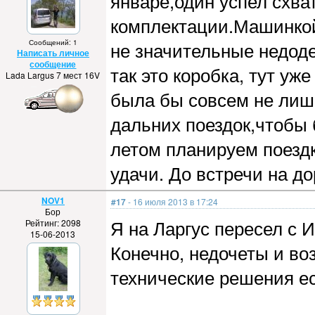
январе,один успел схва
комплектации.Машинкой
Сообщений: 1
не значительные недоде
Написать личное
сообщение
так это коробка, тут уж
Lada Largus 7 мест 16V
была бы совсем не лишн
дальних поездок,чтобы
летом планируем поездк
удачи. До встречи на до
NOV1
#17
- 16 июля 2013 в 17:24
Бор
Я на Ларгус пересел с 
Рейтинг: 2098
15-06-2013
Конечно, недочеты и в
технические решения ес