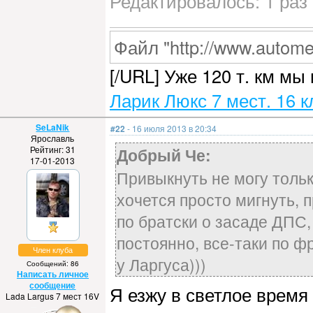
Редактировалось: 1 раз 
Файл "http://www.automet
[/URL] Уже 120 т. км мы
Ларик Люкс 7 мест. 16 к
SeLaNik
#22
- 16 июля 2013 в 20:34
Ярославль
Рейтинг: 31
Добрый Че:
17-01-2013
Привыкнуть не могу тольк
хочется просто мигнуть, п
по братски о засаде ДПС,
постоянно, все-таки по 
Член клуба
у Ларгуса)))
Сообщений: 86
Написать личное
сообщение
Я езжу в светлое врем
Lada Largus 7 мест 16V