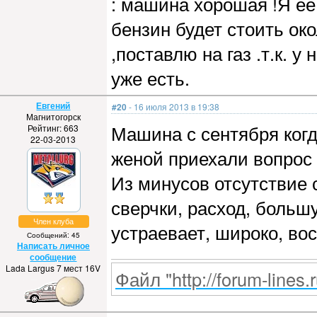
: машина хорошая !Я е
бензин будет стоить ок
,поставлю на газ .т.к. 
уже есть.
Евгений
#20
- 16 июля 2013 в 19:38
Магнитогорск
Машина с сентября когд
Рейтинг: 663
22-03-2013
женой приехали вопрос 
Из минусов отсутствие 
сверчки, расход, больш
Член клуба
устраевает, широко, во
Сообщений: 45
Написать личное
сообщение
Lada Largus 7 мест 16V
Файл "http://forum-lines.