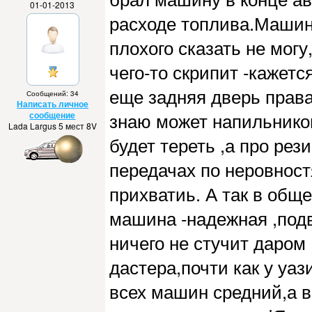
01-01-2013
расходе топлива.Машина
плохого сказать не могу
чего-то скрипит -кажетс
еще задняя дверь права
Сообщений: 34
Написать личное
знаю может напильником
сообщение
Lada Largus 5 мест 8V
будет тереть ,а про рез
передачах по неровнос
прихватиь. А так в общ
машина -надежная ,под
ничего не стучит даром
дастера,почти как у уаз
всех машин средний,а во