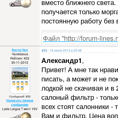
вместо ближнего света.
получается только морг
постоянную работу без 
Файл "http://forum-lines.
Костя-Чел
#23
- 16 июля 2013 в 20:48
Челябинск
Александр1
,
Рейтинг: 403
30-11-2012
Привет! А мне так нрави
писать, а может и не по
лодкой не скачивая и в 2
салоный фильтр - тольк
Сообщений: 655
Написать личное
всех стоят салонники - 
сообщение
Lada Largus 7 мест 16V
Вам и фильтр. Цена вопр