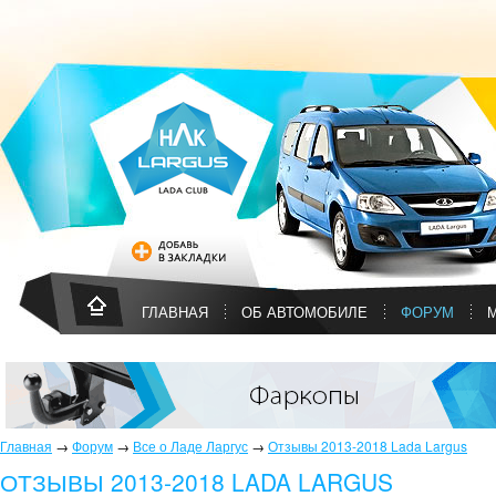
ГЛАВНАЯ
ОБ АВТОМОБИЛЕ
ФОРУМ
Главная
→
Форум
→
Все о Ладе Ларгус
→
Отзывы 2013-2018 Lada Largus
ОТЗЫВЫ 2013-2018 LADA LARGUS