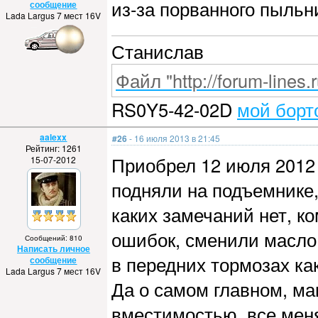
из-за порванного пыльн
сообщение
Lada Largus 7 мест 16V
Станислав
Файл "http://forum-lines.
RS0Y5-42-02D
мой борт
aalexx
#26
- 16 июля 2013 в 21:45
Рейтинг: 1261
Приобрел 12 июля 2012 
15-07-2012
подняли на подъемнике,
каких замечаний нет, к
ошибок, сменили масло
Сообщений: 810
Написать личное
в передних тормозах ка
сообщение
Lada Largus 7 мест 16V
Да о самом главном, м
вместимостью, все меня