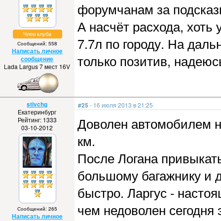
форумчанам за подсказ
А насчёт расхода, хоть
Член клуба
7.7л по городу. На дал
Сообщений: 558
Написать личное
только позитив, надеюсь
сообщение
Lada Largus 7 мест 16V
stivchg
#25
- 16 июля 2013 в 21:25
Екатеринбург
Доволен автомобилем на
Рейтинг: 1333
03-10-2012
км.
После Логана привыкать
большому багажнику и 
быстро. Ларгус - наст
чем недоволен сегодня 
Сообщений: 265
Написать личное