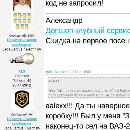
код не запросил!
Александр
Допшоп клубный сервис
Сообщений: 2400
Скидка на первое посе
Написать личное
сообщение
Lada Largus 7 мест 16V
ALS
#49
- 6 января 2013 в 18:02
Саратов
Рейтинг: 40
aalexx:
23-11-2012
leka
, "вы прелестях ищите недостатки" а в Ларгу
передаточным отношением коробки, со временем 
aalexx!!! Да ты наверно
коробку!!! Был у меня "
Сообщений: 64
Написать личное
наконец-то сел на ВАЗ-
сообщение
Lada Largus 5 мест 8V