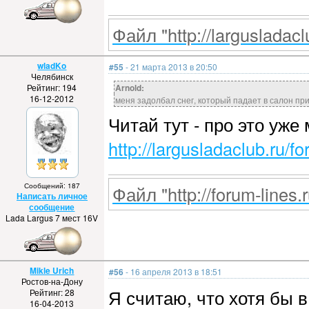
Файл "http://largusladacl
wladKo
#55
- 21 марта 2013 в 20:50
Челябинск
Рейтинг: 194
Arnold:
16-12-2012
меня задолбал снег, который падает в салон при
Читай тут - про это уже 
http://largusladaclub.ru/f
Сообщений: 187
Файл "http://forum-lines.
Написать личное
сообщение
Lada Largus 7 мест 16V
Mikle Urich
#56
- 16 апреля 2013 в 18:51
Ростов-на-Дону
Я считаю, что хотя бы 
Рейтинг: 28
16-04-2013