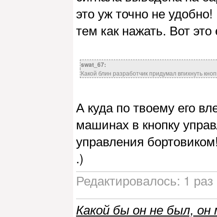
это уж точно не удобно!
тем как нажать. Вот это
swat_67:
Какой блин разработчик придумал впихнуть кноп
А куда по твоему его в
машинах в кнопку упра
управления бортовиком!
.)
Редактировалось: 1 раз 
Какой бы он не был, он 