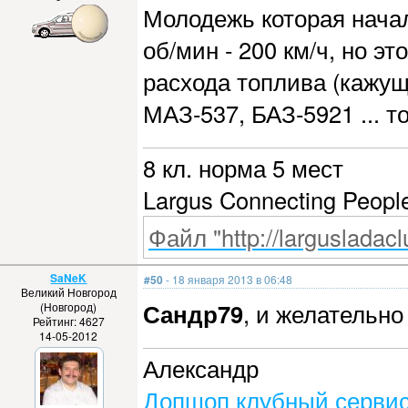
Молодежь которая нача
об/мин - 200 км/ч, но э
расхода топлива (кажущ
МАЗ-537, БАЗ-5921 ... то
8 кл. норма 5 мест
Largus Connecting Peopl
Файл "http://largusladacl
SaNeK
#50
- 18 января 2013 в 06:48
Великий Новгород
Сандр79
, и желательно
(Новгород)
Рейтинг: 4627
14-05-2012
Александр
Допшоп клубный сервис