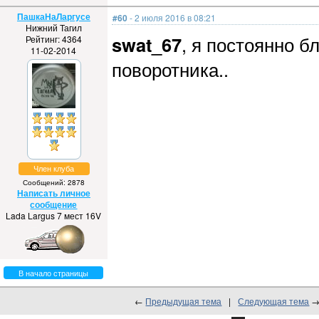
ПашкаНаЛаргусе
#60
- 2 июля 2016 в 08:21
Нижний Тагил
swat_67
, я постоянно 
Рейтинг: 4364
11-02-2014
поворотника..
Член клуба
Сообщений: 2878
Написать личное
сообщение
Lada Largus 7 мест 16V
В начало страницы
←
Предыдущая тема
|
Следующая тема