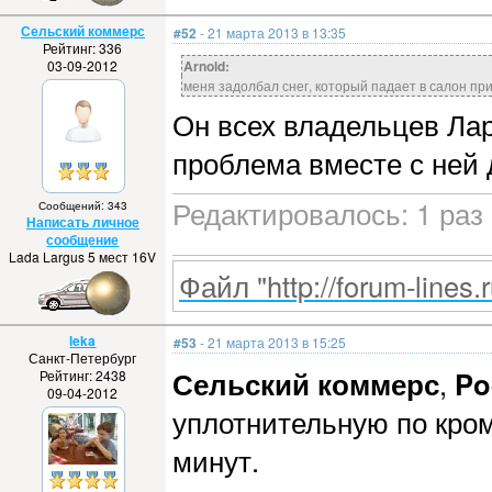
Сельский коммерс
#52
- 21 марта 2013 в 13:35
Рейтинг: 336
03-09-2012
Arnold:
меня задолбал снег, который падает в салон пр
Он всех владельцев Лар
проблема вместе с ней
Редактировалось: 1 раз 
Сообщений: 343
Написать личное
сообщение
Lada Largus 5 мест 16V
Файл "http://forum-lines.
leka
#53
- 21 марта 2013 в 15:25
Санкт-Петербург
Сельский коммерс
,
Po
Рейтинг: 2438
09-04-2012
уплотнительную по кром
минут.