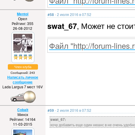
Файл "http://forum-lines.
Mentol
#58
- 2 июля 2016 в 07:52
Орел
swat_67
, Может не стои
Рейтинг: 355
26-08-2012
Файл "http://forum-lines.
Член клуба
Сообщений: 243
Написать личное
сообщение
Lada Largus 7 мест 16V
Cobalt
#59
- 2 июля 2016 в 07:52
Минск
Рейтинг: 14164
swat_67:
11-03-2015
хочу добавить еще один нюанс в не очень удобн