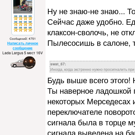
Ну не знаю-не знаю... Т
Сейчас даже удобно. Ед
клаксон-сволочь, не отк
Сообщений: 4751
Пылесосишь в салоне, т
Написать личное
сообщение
Lada Largus 5 мест 16V
swat_67:
Иногда, когда экстренно нужно просигналить при
Будь выше всего этого! Н
Ты наверное ладошкой п
некоторых Мерседесах и 
переключателе поворото
сигнала была в торце м
сигнала выведена на ба