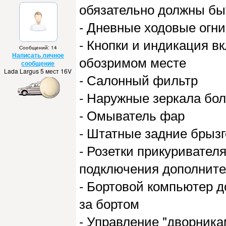
обязательно должны бы
- Дневные ходовые огни
- Кнопки и индикация в
Сообщений: 14
Написать личное
обозримом месте
сообщение
Lada Largus 5 мест 16V
- Салонный фильтр
- Наружные зеркала бо
- Омыватель фар
- Штатные задние брыз
- Розетки прикуривател
подключения дополните
- Бортовой компьютер д
за бортом
- Управление "дворника