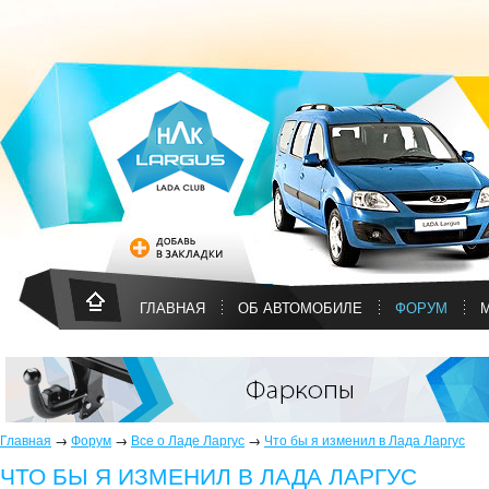
ГЛАВНАЯ
ОБ АВТОМОБИЛЕ
ФОРУМ
Главная
→
Форум
→
Все о Ладе Ларгус
→
Что бы я изменил в Лада Ларгус
ЧТО БЫ Я ИЗМЕНИЛ В ЛАДА ЛАРГУС