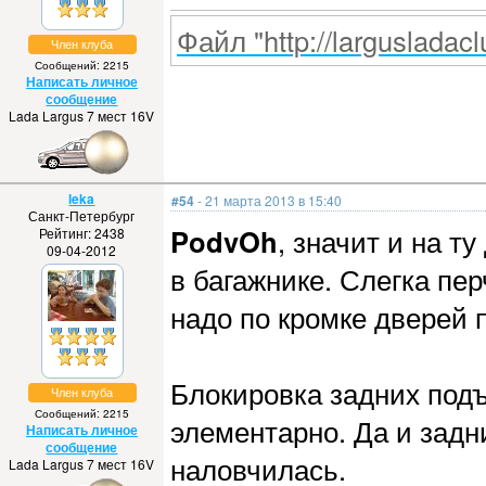
Файл "http://largusladacl
Член клуба
Сообщений: 2215
Написать личное
сообщение
Lada Largus 7 мест 16V
leka
#54
- 21 марта 2013 в 15:40
Санкт-Петербург
PodvOh
, значит и на т
Рейтинг: 2438
09-04-2012
в багажнике. Слегка пе
надо по кромке дверей п
Блокировка задних под
Член клуба
Сообщений: 2215
элементарно. Да и задн
Написать личное
сообщение
наловчилась.
Lada Largus 7 мест 16V