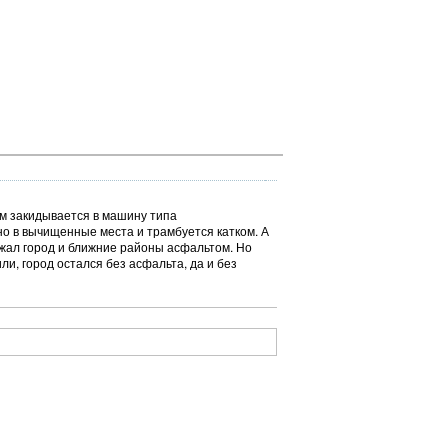
ем закидывается в машину типа
но в вычищенные места и трамбуется катком. А
жал город и ближние районы асфальтом. Но
и, город остался без асфальта, да и без