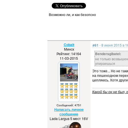
Возможно ли, и как безопсно
Cobalt
#61
- 8 июня 2015 в 1
Минск
Рейтинг: 14164
Bendersgibatel:
11-03-2015
не только возвышен
упираешься
Это тоже... Но не та
на пешеходном перехо
цепляюсь. Хотя други
Какой бы он не был, о
Сообщений: 4751
Написать личное
сообщение
Lada Largus 5 мест 16V