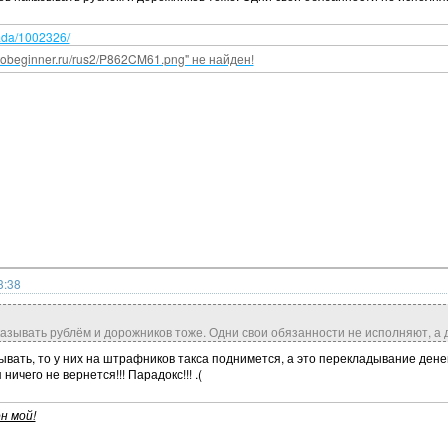
lada/1002326/
vtobeginner.ru/rus2/P862CM61.png" не найден!
3:38
азывать рублём и дорожников тоже. Одни свои обязанности не исполняют, а 
ывать, то у них на штрафников такса поднимется, а это перекладывание денег 
ичего не вернется!!! Парадокс!!! .(
н мой!