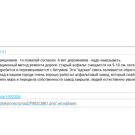
0:21
 гаишников - то пожалуй согласен. А вот дорожников - надо наказывать.
ационный метод ремонта дороги: старый асфальт счищается на 5-10 см, зат
робится и перемешивается с битумом. Эта "адская" смесь заливается обрат
азад в нашем городе очень хорошо работал асфальтовый завод, который снаб
его мэра и передела собственности завод закрыли, людей естественно уволил
lada/1002326/
vtobeginner.ru/rus2/P862CM61.png" не найден!