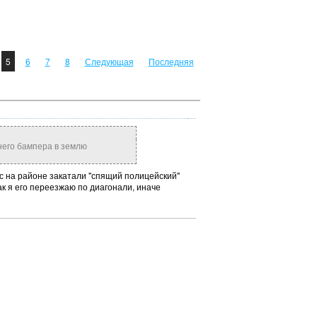
5
6
7
8
Следующая
Последняя
него бампера в землю
ас на районе закатали "спящий полицейский"
к я его переезжаю по диагонали, иначе