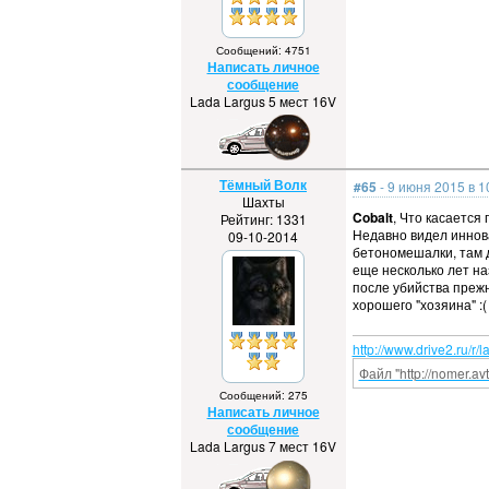
Сообщений: 4751
Написать личное
сообщение
Lada Largus 5 мест 16V
Тёмный Волк
#65
- 9 июня 2015 в 1
Шахты
Cobalt
, Что касается
Рейтинг: 1331
Недавно видел иннов
09-10-2014
бетономешалки, там д
еще несколько лет н
после убийства прежн
хорошего "хозяина" :(
http://www.drive2.ru/r/
Файл "http://nomer.a
Сообщений: 275
Написать личное
сообщение
Lada Largus 7 мест 16V