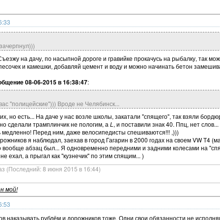
6:33
 зачерпнул)))
 Съезжу на дачу, по насыпной дороге и гравийке прокачусь на рыбалку, так мож
сочек и камешки, добавляй цемент и воду и можно начинать бетон замешивать
бщение 08-06-2015 в 16:38:47
:
вас "полицейские"))) Вроде не Челябинск...
их, но есть... На даче у нас возле школы, закатали "спящего", так взяли борд
но сделали трамплинчик не пологим, а
L
, и поставили знак 40. Ппц, нет слов..
ь медленно! Перед ним, даже велосипедисты спешиваются!!! ,)))
ожников я наблюдал, заехав в город Гагарин в 2000 годах на своем VW T4 (ма
то вообще абзац был... Я одновременно передними и задними колесами на "спя
не ехал, а прыгал как "кузнечик" по этим спящим... )
аз (Последний: 8 июня 2015 в 16:44)
н мой!
6:53
ов наказывать рублём и дорожников тоже. Одни свои обязанности не исполняю