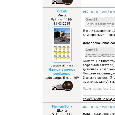
Cobalt
#62
- 8 июня 2015 в 1
Минск
Рейтинг: 14164
Grom84:
11-03-2015
Во-во, я так песка и
Я его и так цепляю...
бампера выметаешь пе
Добавлено новое соо
Grom84:
Какие-то суровые у 
Бывает.. Не много так
асфальтом закатали, 
Сообщений: 4751
диагонали, но и очен
Написать личное
Похожее творение дор
сообщение
2 штуки ставили... Э
Lada Largus 5 мест 16V
помню название), так 
Редактировалось: 3 р
Какой бы он не был, о
Тёмный Волк
#63
- 8 июня 2015 в 1
Шахты
Cobalt
, Надо гаишник
Рейтинг: 1331