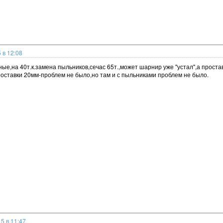
 в 12:08
ные,на 40т.к.замена пыльников,сечас 65т.,может шарнир уже "устал",а прос
оставки 20мм-проблем не было,но там и с пыльниками проблем не было.
5 в 11:47