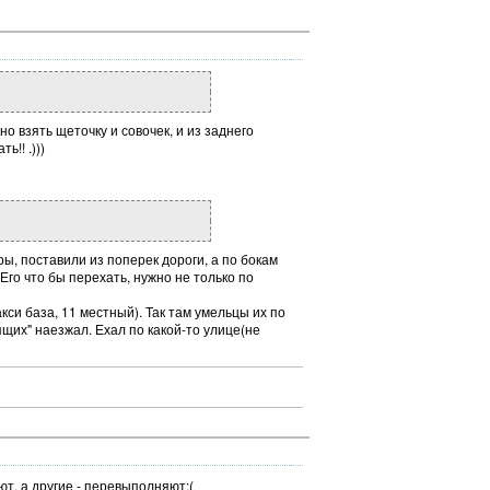
но взять щеточку и совочек, и из заднего
!! .)))
юры, поставили из поперек дороги, а по бокам
. Его что бы перехать, нужно не только по
кси база, 11 местный). Так там умельцы их по
щих" наезжал. Ехал по какой-то улице(не
т, а другие - перевыполняют:(