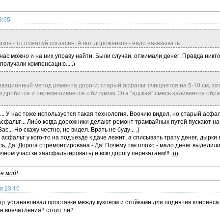
3:05
ков - то пожалуй согласен. А вот дорожников - надо наказывать.
у нас можно и на них управу найти. Были случаи, отжимали денег. Правда никт
получали компенсацию... .)
вационный метод ремонта дороги: старый асфальт счищается на 5-10 см, за
 дробится и перемешивается с битумом. Эта "адская" смесь заливается обр
... У нас тоже используется такая технология. Воочию видел, но старый асфал
сфальт... Либо когда дорожники делают ремонт трамвайных путей пускают на
Вас... Но скажу честно, не видел. Врать не буду... ,)
асфальт у кого-то на подъезде к даче лежит, а списывать трату денег, дырки 
сь, Да! Дорога отремонтирована - Да! Почему так плохо - мало денег выдели
ном участке заасфальтировать) и всю дорогу перекатаем!!! .)))
н мой!
в 23:10
удт устанавливал проставки между кузовом и стойками для поднятия клиренса 
е впечатления? стоит ли?