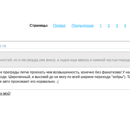
Страницы:
Первая
Предыдущая
1
2
3
4
6:16
ностей, но и ям (морда уже внизу, а задок еще вверху и нижней частью перед
кие преграды легче проехать чем возвышенность, конечно без фанатизма! У н
де. Широченный, и высокий до не могу по всей ширине перехода "зебры"). Та
е авто проезжают его нормально. ,(
н мой!