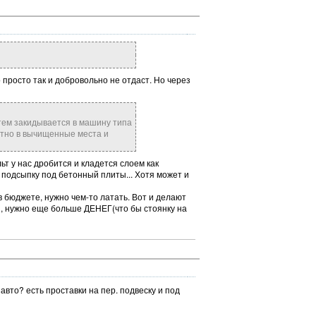
о просто так и добровольно не отдаст. Но через
тем закидывается в машину типа
атно в вычищенные места и
ьт у нас дробится и кладется слоем как
 подсыпку под бетонный плиты... Хотя может и
в бюджете, нужно чем-то латать. Вот и делают
ли, нужно еще больше ДЕНЕГ(что бы стоянку на
авто? есть проставки на пер. подвеску и под