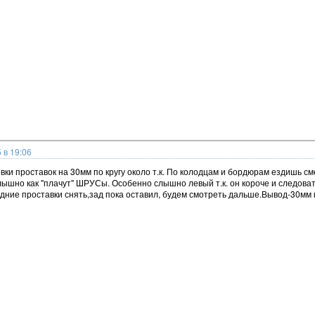
 в 19:06
вки проставок на 30мм по кругу около т.к. По колодцам и бордюрам ездишь с
ышно как "плачут" ШРУСы. Особенно слышно левый т.к. он короче и следоват
ние проставки снять,зад пока оставил, будем смотреть дальше.Вывод-30мм 