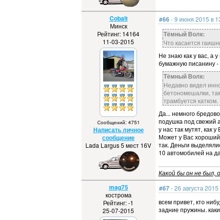
Cobalt
#66
- 9 июня 2015 в 1
Минск
Рейтинг: 14164
Тёмный Волк:
11-03-2015
Что касается гаишни
Не знаю как у вас, а 
бумажную писанину - 
Тёмный Волк:
Недавно видел инно
бетономешалки, там
трамбуется катком.
Да... немного бредово
подушка под свежий а
Сообщений: 4751
у нас так мутят, как у 
Написать личное
Может у Вас хороший 
сообщение
так. Деньги выделяли
Lada Largus 5 мест 16V
10 автомобилей на дач
Какой бы он не был, о
mag75
#67
- 26 августа 2015 
кострома
всем привет, кто ниб
Рейтинг: -1
задние пружины. каки
25-07-2015