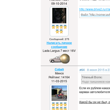
09-10-2014
http://www.drive2.ru/r/
Файл "http://nomer.a
Сообщений: 275
Написать личное
сообщение
Lada Largus 7 мест 16V
Cobalt
#64
- 8 июня 2015 в 2
Минск
Рейтинг: 14164
Тёмный Волк:
11-03-2015
Надо гаишников нак
Если их рублем наказ
карман автолюбителя н
Какой бы он не был, о