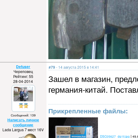
Defuser
#79
- 14 августа 2015 в 14:41
Череповец
Зашел в магазин, предл
Рейтинг: 55
28-04-2014
германия-китай. Постав
Прикрепленные файлы:
Сообщений: 139
Написать личное
сообщение
Lada Largus 7 мест 16V
|
DSC05627_dg1ii.jpg
49.