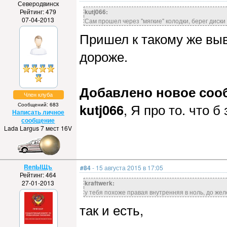
Северодвинск
Рейтинг: 479
kutj066:
07-04-2013
Сам прошел через "мягкие" колодки, берег диски
Пришел к такому же выв
дороже.
Добавлено новое сообщ
Член клуба
kutj066
, Я про то. что 
Сообщений: 683
Написать личное
сообщение
Lada Largus 7 мест 16V
RenЫЩъ
#84
- 15 августа 2015 в 17:05
Рейтинг: 464
27-01-2013
kraftwerk:
у тебя похоже правая внутренняя в ноль, до жел
так и есть,