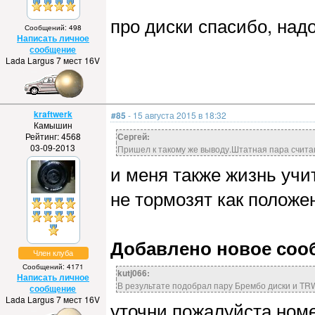
про диски спасибо, над
Сообщений: 498
Написать личное
сообщение
Lada Largus 7 мест 16V
kraftwerk
#85
- 15 августа 2015 в 18:32
Камышин
Рейтинг: 4568
Сергей:
03-09-2013
Пришел к такому же выводу.Штатная пара считаю
и меня также жизнь учит
не тормозят как положе
Добавлено новое сообщ
Член клуба
Сообщений: 4171
kutj066:
Написать личное
В результате подобрал пару Брембо диски и TR
сообщение
Lada Largus 7 мест 16V
уточни пожалуйста номе