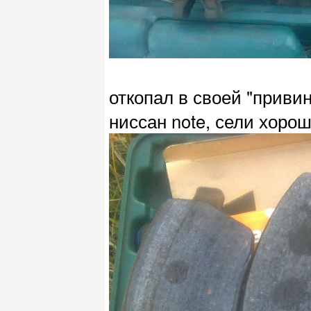
откопал в своей "приви
ниссан note, сели хорош