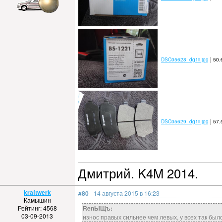
|
DSC05628_dg1ii.jpg
50.
|
DSC05629_dg1ii.jpg
57.
Дмитрий. K4M 2014.
kraftwerk
#80
- 14 августа 2015 в 16:23
Камышин
Рейтинг: 4568
RenЫЩъ:
03-09-2013
износ правых сильнее чем левых, у всех так был