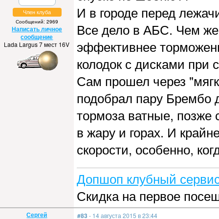
И в городе перед лежач
Член клуба
Сообщений: 2969
Все дело в АБС. Чем же
Написать личное
сообщение
эффективнее торможени
Lada Largus 7 мест 16V
колодок с дисками при
Сам прошел через "мягки
подобрал пару Брембо д
тормоза ватные, позже
в жару и горах. И край
скорости, особенно, ког
Допшоп клубный сервис
Скидка на первое посе
Сергей
#83
- 14 августа 2015 в 23:44