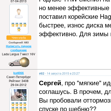
07-04-2013
но менее эффективные п
поставил корейские Ha
быстрее, износ диска 
эффективно. Для зимы
Член клуба
Сообщений: 683
Написать личное
сообщение
Lada Largus 7 мест 16V
kutj066
#82
- 14 августа 2015 в 23:27
Санкт-Петербург
Сергей
, про "мягкие" и
Рейтинг: 3408
29-04-2012
соглашусь. В прочем, дл
Вы пробовали оттормози
спуске по шебню??