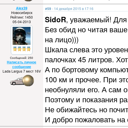
Alex39
#59
- 14 декабря 2015 в 17:16
Новосибирск
SidoR
, уважаемый! Для
Рейтинг: 1450
05-04-2013
Без обид но читая ваше
на лицо)))
Шкала слева это уровен
палочках 45 литров. Хот
Сообщений: 250
Написать личное
сообщение
А по бортовому компьют
Lada Largus 7 мест 16V
100 км и прочее. При эт
необнуляли его. А сам о
Поэтому и показания ра
Не обижайтесь но почит
И добро пожаловать на 