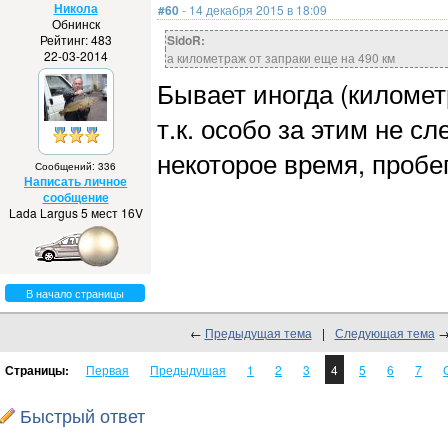
Никола
#60
- 14 декабря 2015 в 18:09
Обнинск
Рейтинг: 483
SidoR:
22-03-2014
а километраж от запраки еще на 490 км
Бывает иногда (километ
т.к. особо за этим не с
некоторое время, пробег
Сообщений: 336
Написать личное
сообщение
Lada Largus 5 мест 16V
В начало страницы
←
Предыдущая тема
|
Следующая тема
Страницы:
Первая
Предыдущая
1
2
3
4
5
6
7
Быстрый ответ