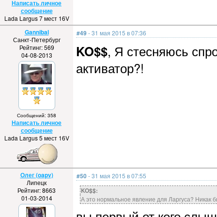
Написать личное
сообщение
Lada Largus 7 мест 16V
Gannibal
#49
- 31 мая 2015 в 07:36
Санкт-Петербург
KO$$
, Я стесняюсь спр
Рейтинг: 569
04-08-2013
активатор?!
Сообщений: 358
Написать личное
сообщение
Lada Largus 5 мест 16V
Олег (oapv)
#50
- 31 мая 2015 в 07:55
Липецк
Рейтинг: 8663
KO$$:
01-03-2014
А это нормальное явление для Ларгуса? Никак бы
вы первый от кого слы