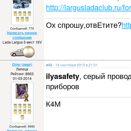
http://largusladaclub.ru/
Ох спрошу,отвЕтите?
ht
Сообщений: 775
Написать личное
сообщение
Lada Largus 5 мест 16V
Олег (oapv)
#55
- 19 сентября 2015 в 21:31
Липецк
ilyasafety
, серый прово
Рейтинг: 8663
01-03-2014
приборов
К4М
Сообщений: 5693
Написать личное