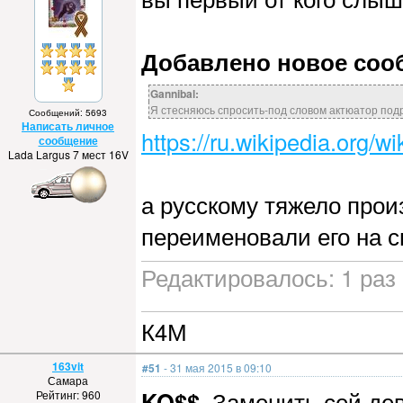
Добавлено новое сообщ
Gannibal:
Я стесняюсь спросить-под словом актюатор под
Сообщений: 5693
Написать личное
https://ru.wikiped
сообщение
Lada Largus 7 мест 16V
а русскому тяжело прои
переименовали его на св
Редактировалось: 1 раз 
К4М
163vit
#51
- 31 мая 2015 в 09:10
Самара
KO$$
, Заменить сей де
Рейтинг: 960