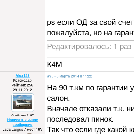
ps если ОД за свой сче
пожалуйста, но на гара
Редактировалось: 1 раз 
К4М
Alex123
#95
- 5 марта 2014 в 11:22
Краснодар
На 90 т.км по гарантии
Рейтинг: 256
29-11-2012
салон.
Вначале отказали т.к. н
Сообщений: 67
последовал пинок.
Написать личное
сообщение
Так что если где какой
Lada Largus 7 мест 16V