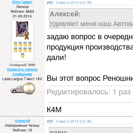
Олег (oapv)
#92
- 4 марта 2014 в 21:39
Липецк
Рейтинг: 8663
Алексей:
01-03-2014
Удивляет меня наш Автов
задаю вопрос в очередно
продукция производства
дали!
Сообщений: 5693
Написать личное
сообщение
Вы этот вопрос Реношн
Lada Largus 7 мест 16V
Редактировалось: 1 раз 
К4М
Алексей
#93
- 4 марта 2014 в 21:46
Набережные Челны
Рейтинг: 19
oapv: