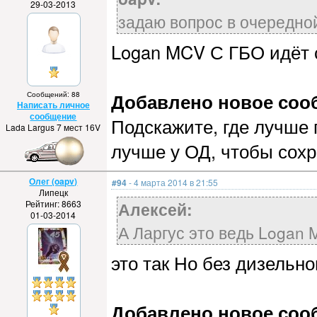
29-03-2013
задаю вопрос в очередной
Logan MCV С ГБО идёт с
Добавлено новое сообщ
Сообщений: 88
Написать личное
сообщение
Подскажите, где лучше 
Lada Largus 7 мест 16V
лучше у ОД, чтобы сохр
Олег (oapv)
#94
- 4 марта 2014 в 21:55
Липецк
Рейтинг: 8663
Алексей:
01-03-2014
А Ларгус это ведь Logan 
это так Но без дизельно
Добавлено новое сообщ