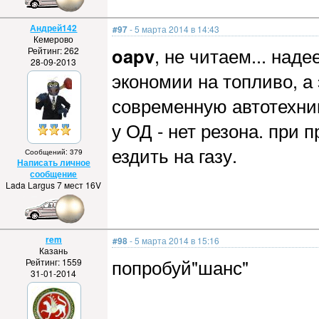
Андрей142
#97
- 5 марта 2014 в 14:43
Кемерово
oapv
, не читаем... наде
Рейтинг: 262
28-09-2013
экономии на топливо, 
современную автотехник
у ОД - нет резона. при п
ездить на газу.
Сообщений: 379
Написать личное
сообщение
Lada Largus 7 мест 16V
rem
#98
- 5 марта 2014 в 15:16
Казань
попробуй"шанс"
Рейтинг: 1559
31-01-2014