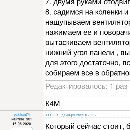
7. двумя руками отодви
8. садимся на коленки и
нащупываем вентилятор,
нажимаем ее и поворачи
вытаскиваем вентилятор
нижний угол панели , в
для этого достаточно, 
собираем все в обратн
Редактировалось: 1 раз 
К4М
pakhan74
#110
- 15 декабря 2025 в 23:59
Рейтинг: 301
Который сейчас стоит, 
16-06-2020