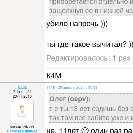
приобретается отдельно и
защелкнув ее в нижней ча
убило напрочь )))
ты где такое вычитал? )
Редактировалось: 1 раз 
К4М
Сеня
#118
- 20 апреля 2026 в 00:09
Рейтинг: 21
23-11-2016
Олег (oapv):
т е ты 13 лет ездишь без
так там все забито уже и
Сообщений: 146
не, 11лет,🙂 один раз р
Написать личное