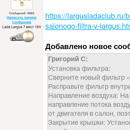
https://largusladaclub.ru/
Сообщений: 5693
Написать личное
сообщение
salonogo-filtra-v-largus.ht
Lada Largus 7 мест 16V
Добавлено новое сообщ
Григорий С:
Установка фильтра:
Сверните новый фильтр «л
Расправьте фильтр внутр
Направление воздуха: На
направление потока возду
от двигателя в салон, по
Закрытие крышки: Устано