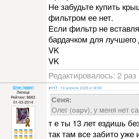
Не забудьте купить кры
фильтром ее нет.
Если фильтр не вставля
бардачком для лучшего 
VK
VK
Редактировалось: 2 раз 
Олег (oapv)
#117
- 19 апреля 2026 в 18:59
Липецк
Рейтинг: 8663
Сеня:
01-03-2014
Олег (oapv), у меня нет с
т е ты 13 лет ездишь б
так там все забито уже 