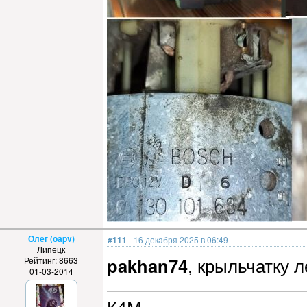
Олег (oapv)
#111
- 16 декабря 2025 в 06:49
Липецк
pakhan74
, крыльчатку л
Рейтинг: 8663
01-03-2014
К4М