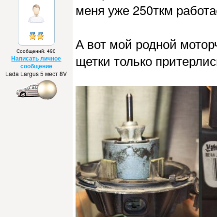
меня уже 250ткм работае
А вот мой родной моторч
Сообщений: 490
щетки только притерлис
Написать личное
сообщение
Lada Largus 5 мест 8V