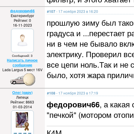
федорович66
#107
- 17 ноября 2023 в 16:20
Екатеринбург
прошлую зиму был такой
Рейтинг: 0
16-11-2023
градуса и ...перестает 
ни в чем не бывало вклю
электрику. Проверил вс
Сообщений: 3
Написать личное
все цепи ноль.Так и не
сообщение
Lada Largus 5 мест 16V
было, хотя жара прилич
Олег (oapv)
#108
- 17 ноября 2023 в 17:19
Липецк
федорович66
, а какая
Рейтинг: 8663
01-03-2014
"печкой" (мотором отопи
К4М