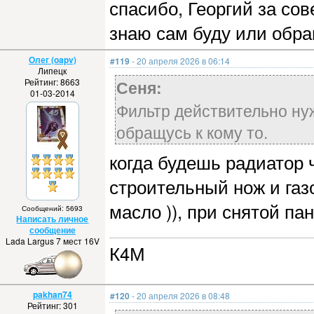
спасибо, Георгий за сов
знаю сам буду или обра
Олег (oapv)
#119
- 20 апреля 2026 в 06:14
Липецк
Рейтинг: 8663
Сеня:
01-03-2014
Фильтр действительно нуж
обращусь к кому то.
когда будешь радиатор 
строительный нож и газ
масло )), при снятой па
Сообщений: 5693
Написать личное
сообщение
Lada Largus 7 мест 16V
К4М
pakhan74
#120
- 20 апреля 2026 в 08:48
Рейтинг: 301