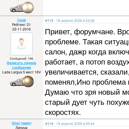
Сеня
#113
- 18 апреля 2026 в 23:28
Рейтинг: 21
Привет, форумчане. Вро
23-11-2016
проблеме. Такая ситуац
салон, дажр когда вклю
работает, а потоп возд
Сообщений: 146
Написать личное
сообщение
увеличивается, сказали
Lada Largus 5 мест 16V
поменял,Ино проблема 
Думаю что зря новый мо
старый дует чуть похуже
скоростях.
Олег (oapv)
#114
- 19 апреля 2026 в 05:44
Липецк