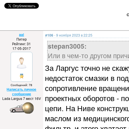
С
aal
#106
- 9 ноября 2023 в 22:25
Питер
Рейтинг: 31
stepan3005:
17-05-2017
Или в чем-то другом прич
За Ларгус точно не скаж
недостаток смазки в п
сопротивление вращению
Сообщений: 78
Написать личное
сообщение
проектных оборотов - п
Lada Largus 7 мест 16V
цепи. На Ниве констру
маслом из медицинского
фильтр, и этого хватает 