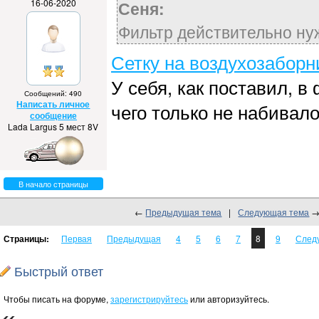
16-06-2020
Сеня:
Фильтр действительно ну
Сетку на воздухозаборн
У себя, как поставил, в
Сообщений: 490
Написать личное
чего только не набивало
сообщение
Lada Largus 5 мест 8V
В начало страницы
←
Предыдущая тема
|
Следующая тема
Страницы:
Первая
Предыдущая
4
5
6
7
8
9
След
Быстрый ответ
Чтобы писать на форуме,
зарегистрируйтесь
или авторизуйтесь.