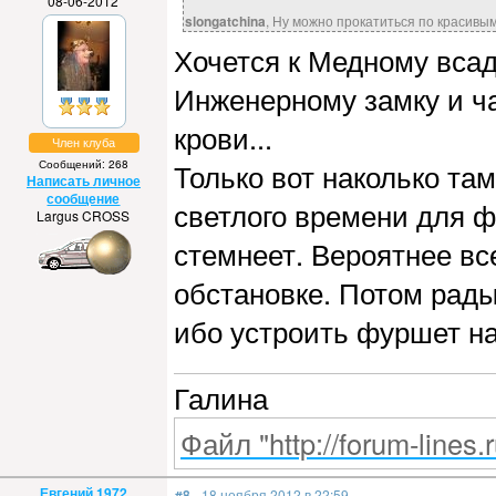
08-06-2012
slongatchina
, Ну можно прокатиться по красивым
Хочется к Медному всадн
Инженерному замку и ча
крови...
Член клуба
Сообщений: 268
Только вот наколько там
Написать личное
сообщение
светлого времени для 
Largus CROSS
стемнеет. Вероятнее вс
обстановке. Потом рады
ибо устроить фуршет на
Галина
Файл "http://forum-lines.
Евгений 1972
#8
- 18 ноября 2012 в 22:59