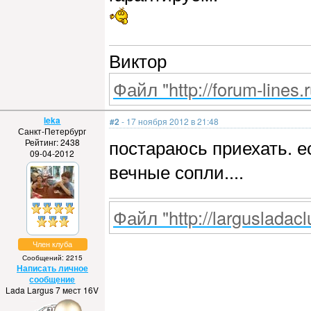
Виктор
Файл "http://forum-lines.
leka
#2
- 17 ноября 2012 в 21:48
Санкт-Петербург
постараюсь приехать. е
Рейтинг: 2438
09-04-2012
вечные сопли....
Файл "http://largusladacl
Член клуба
Сообщений: 2215
Написать личное
сообщение
Lada Largus 7 мест 16V