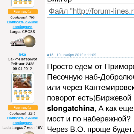
Файл "http://forum-lines.
Член клуба
Сообщений: 790
Написать личное
сообщение
Largus CROSS
leka
#15
- 19 ноября 2012 в 11:09
Санкт-Петербург
Просто едем от Приморс
Рейтинг: 2438
09-04-2012
Песочную наб-Добролю
или через Кантемировс
поворот есть)Биржевой 
slongatchina
, А как ещ
Член клуба
Сообщений: 2215
мост и по набережной?
Написать личное
сообщение
Через В.О. проще будет
Lada Largus 7 мест 16V