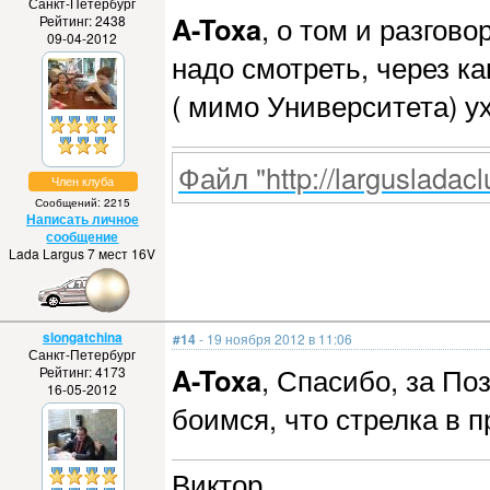
Санкт-Петербург
A-Toxa
, о том и разгово
Рейтинг: 2438
09-04-2012
надо смотреть, через к
( мимо Университета) у
Файл "http://largusladacl
Член клуба
Сообщений: 2215
Написать личное
сообщение
Lada Largus 7 мест 16V
slongatchina
#14
- 19 ноября 2012 в 11:06
Санкт-Петербург
A-Toxa
, Спасибо, за П
Рейтинг: 4173
16-05-2012
боимся, что стрелка в п
Виктор