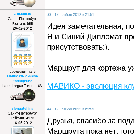
Админыч
#3
- 17 ноября 2012 в 21:51
Санкт-Петербург
Идея замечательная, п
Рейтинг: 569
20-02-2012
Я и Синий Дипломат пр
присутствовать:).
Маршрут для кортежа уж
Сообщений: 1219
Написать личное
сообщение
МАВИКО - эволюция клу
Lada Largus 7 мест 16V
slongatchina
#4
- 17 ноября 2012 в 21:59
Санкт-Петербург
Друзья, спасибо за под
Рейтинг: 4173
16-05-2012
Маршрута пока нет, гот