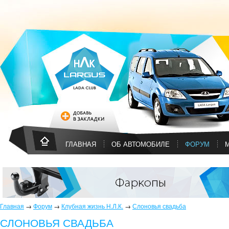
ГЛАВНАЯ
ОБ АВТОМОБИЛЕ
ФОРУМ
Главная
→
Форум
→
Клубная жизнь Н.Л.К.
→
Слоновья свадьба
СЛОНОВЬЯ СВАДЬБА