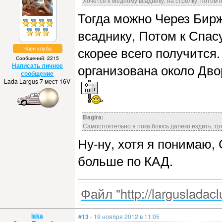
Хочется к Медному всаднику, на стрелку, потом 
Тогда можно Через Бирж
всаднику, Потом к Спас
скорее всего получится
Член клуба
Сообщений: 2215
Написать личное
организована около Дво
сообщение
Lada Largus 7 мест 16V
Bagira:
Самостоятельно я пока боюсь далеко ездить, тр
Ну-ну, хотя я понимаю, 
больше по КАД.
Файл "http://largusladacl
leka
#13
- 19 ноября 2012 в 11:05