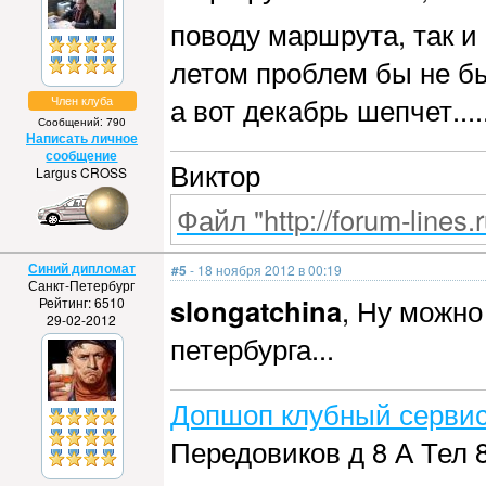
поводу маршрута, так и
летом проблем бы не бы
а вот декабрь шепчет.....
Член клуба
Сообщений: 790
Написать личное
сообщение
Виктор
Largus CROSS
Файл "http://forum-lines.
Синий дипломат
#5
- 18 ноября 2012 в 00:19
Санкт-Петербург
slongatchina
, Ну можно
Рейтинг: 6510
29-02-2012
петербурга...
Допшоп клубный сервис
Передовиков д 8 А Тел 