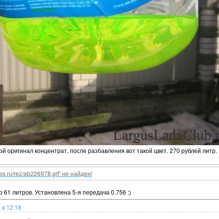
кой оригинал концентрат, после разбавления вот такой цвет. 270 рублей литр.
nes.ru/rez/ab226978.gif" не найден!
 61 литров. Установлена 5-я передача 0.756 :)
 в 12:18