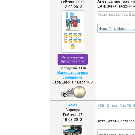
Aries
, да мне тоже и
Рейтинг: 2959
EAR
, Женя, заскочи 
12-03-2013
Редактировалось: 2 р
Файл "http://forum-li
Региональный
представитель
Сообщений: 1446
Написать личное
сообщение
Lada Largus 7 мест 16V
Aries
#20
- 31 октября 2013
Барнаул
Рейтинг: 47
19-08-2012
Тоже, кстати, осталос
Файл "http://forum- li