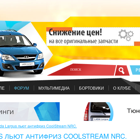
ЛЕ
ФОРУМ
МУЛЬТИМЕДИА
БОРТОВИКИ
О КЛУБЕ
ada Largus льют антифриз CoolStream NRC.
US ЛЬЮТ АНТИФРИЗ COOLSTREAM NRC.