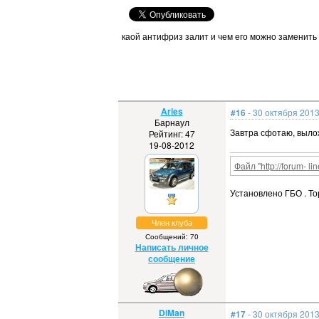
каой антифриз залит и чем его можно заменить
Aries
#16
- 30 октября 2013
Барнаул
Завтра сфотаю, вылож
Рейтинг: 47
19-08-2012
Файл "http://forum- li
Установлено ГБО . Тор
Член клуба
Сообщений: 70
Написать личное
сообщение
DiMan
#17
- 30 октября 2013