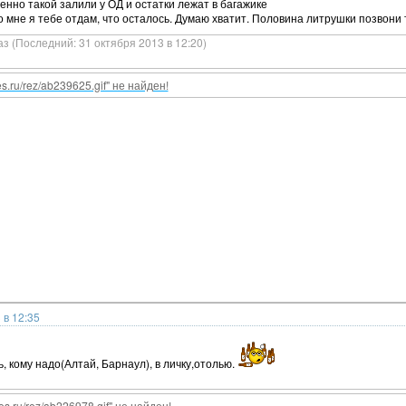
менно такой залили у ОД и остатки лежат в багажике
ко мне я тебе отдам, что осталось. Думаю хватит. Половина литрушки позвони
аз (Последний: 31 октября 2013 в 12:20)
nes.ru/rez/ab239625.gif" не найден!
 в 12:35
ь, кому надо(Алтай, Барнаул), в личку,отолью.
nes.ru/rez/ab226978.gif" не найден!