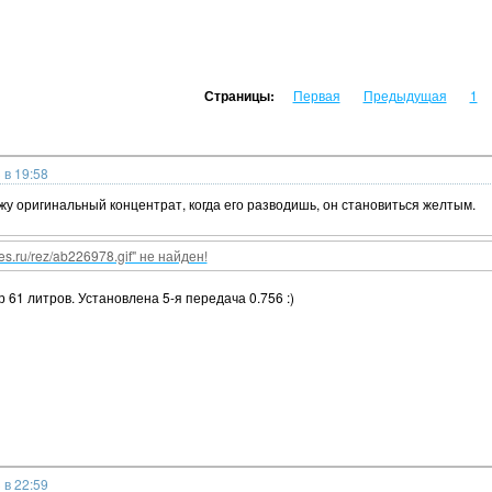
Страницы:
Первая
Предыдущая
1
 в 19:58
у оригинальный концентрат, когда его разводишь, он становиться желтым.
nes.ru/rez/ab226978.gif" не найден!
 61 литров. Установлена 5-я передача 0.756 :)
 в 22:59