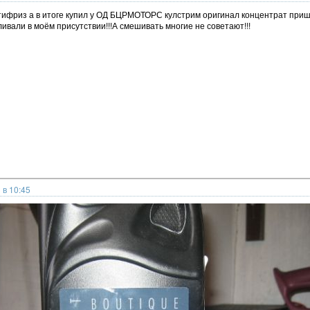
тифриз а в итоге купил у ОД БЦРМОТОРС кулстрим оригинал концентрат пришл
ивали в моём присутствии!!!А смешивать многие не советают!!!
 в 10:45