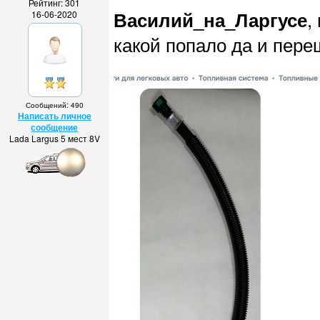
Рейтинг: 301
Василий_на_Ларгусе
,
16-06-2020
какой попало да и перещ
Сообщений: 490
Написать личное
сообщение
Lada Largus 5 мест 8V