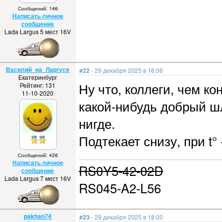
Сообщений: 146
Написать личное
сообщение
Lada Largus 5 мест 16V
Василий_на_Ларгусе
#22
- 29 декабря 2025 в 16:06
Екатеринбург
Ну что, коллеги, чем к
Рейтинг: 131
11-10-2020
какой-нибудь добрый шл
нигде.
Подтекает снизу, при t°
Сообщений: 426
Написать личное
RS0Y5-42-02D
сообщение
Lada Largus 7 мест 16V
RS045-A2-L56
pakhan74
#23
- 29 декабря 2025 в 18:00