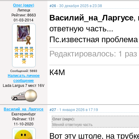
Олег (oapv)
#26
- 30 декабря 2025 в 23:38
Липецк
Василий_на_Ларгусе
,
Рейтинг: 8663
01-03-2014
ответную часть...
Пс.известная проблема
Редактировалось: 1 раз 
К4М
Сообщений: 5693
Написать личное
сообщение
Lada Largus 7 мест 16V
Василий_на_Ларгусе
#27
- 1 января 2026 в 17:19
Екатеринбург
Рейтинг: 131
Олег (oapv):
11-10-2020
Меняй ответную часть
Вот эту штоле, на трубк