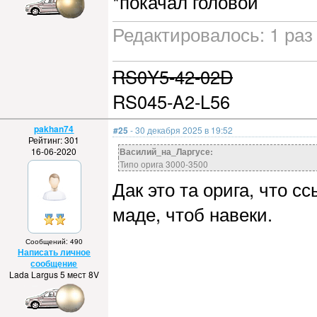
*покачал головой
Редактировалось: 1 раз 
RS0Y5-42-02D
RS045-A2-L56
pakhan74
#25
- 30 декабря 2025 в 19:52
Рейтинг: 301
16-06-2020
Василий_на_Ларгусе:
Типо орига 3000-3500
Дак это та орига, что 
маде, чтоб навеки.
Сообщений: 490
Написать личное
сообщение
Lada Largus 5 мест 8V