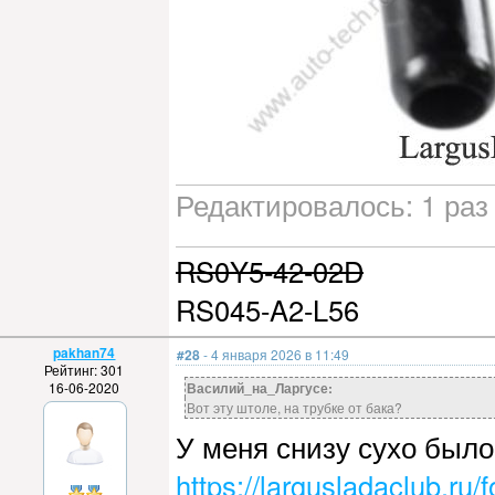
Редактировалось: 1 раз 
RS0Y5-42-02D
RS045-A2-L56
pakhan74
#28
- 4 января 2026 в 11:49
Рейтинг: 301
16-06-2020
Василий_на_Ларгусе:
Вот эту штоле, на трубке от бака?
У меня снизу сухо было,
https://largusladaclub.r