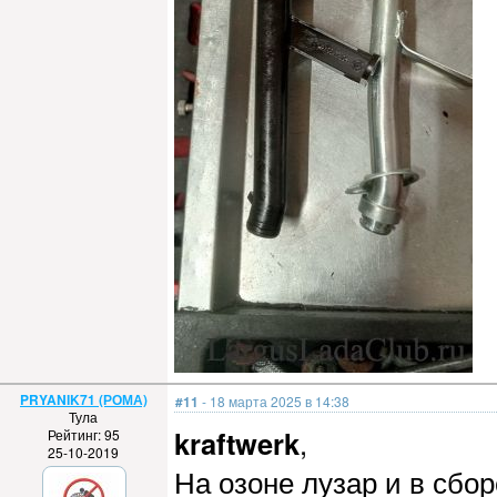
PRYANIK71 (РОМА)
#11
- 18 марта 2025 в 14:38
Тула
kraftwerk
,
Рейтинг: 95
25-10-2019
На озоне лузар и в сбо