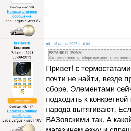
Сообщений: 366
Написать личное
сообщение
Lada Largus 5 мест 8V
kraftwerk
#9
- 18 марта 2025 в 10:04
Камышин
Рейтинг: 4568
PRYANIK71 (РОМА):
03-09-2013
Как лучше менять,в сборе или достаточно элем
Привет! с термостатами
почти не найти, везде 
сборе. Элементами сейча
подходить к конкретной
Член клуба
народа вытягивают. Ес
Сообщений: 4171
Написать личное
сообщение
ВАЗовскими так. А како
Lada Largus 7 мест 16V
магазинам езжу и спра