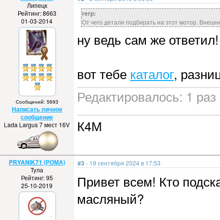
Липецк
Рейтинг: 8663
rerp:
01-03-2014
От чего детали подбирать на этот мотор. Внешне 
ну ведь сам же ответил!
вот тебе
каталог
, разни
Редактировалось: 1 раз 
Сообщений: 5693
Написать личное
сообщение
К4М
Lada Largus 7 мест 16V
PRYANIK71 (РОМА)
#3
- 19 сентября 2024 в 17:53
Тула
Привет всем! Кто подск
Рейтинг: 95
25-10-2019
масляный?