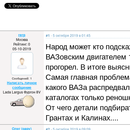
rerp
#1
- 5 октября 2019 в 01:45
Москва
Народ может кто подска
Рейтинг: 0
05-10-2019
ВАЗовским двигателем 1
прогорел. В итоге выясн
Самая главная проблема.
Сообщений: 1
Написать личное
какого ВАЗа распредвал 
сообщение
Lada Largus Фургон 8V
каталогах только ренош
От чего детали подбират
Грантах и Калинах....
Олег (oapv)
#2
- 5 октября 2019 в 09:09