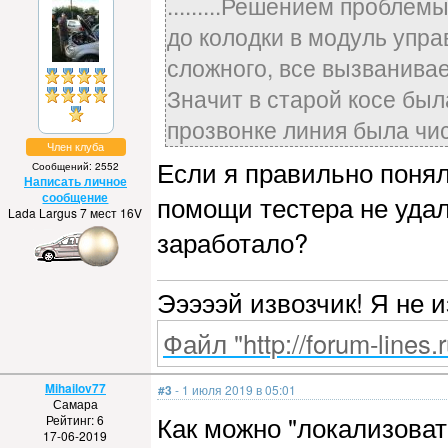
.........Решением проблем
до колодки в модуль упра
сложного, все вызванивае
Значит в старой косе был
прозвонке линия была чис
Член клуба
Если я правильно понял
Сообщений: 2552
Написать личное
сообщение
помощи тестера не удал
Lada Largus 7 мест 16V
заработало?
Эээээй извозчик! Я не 
Файл "http://forum-lines.
Mihailov77
#3
- 1 июля 2019 в 05:01
Самара
Как можно "локализова
Рейтинг: 6
17-06-2019