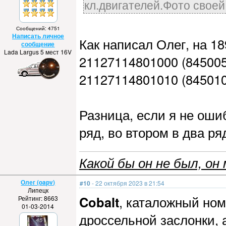
кл.двигателей.Фото своей
Сообщений: 4751
Написать личное
Как написал Олег, на 1
сообщение
Lada Largus 5 мест 16V
21127114801000 (845005
21127114801010 (845010
Разница, если я не оши
ряд, во втором в два ряд
Какой бы он не был, он 
Олег (oapv)
#10
- 22 октября 2023 в 21:54
Липецк
Cobalt
, каталожный ном
Рейтинг: 8663
01-03-2014
дроссельной заслонки, а