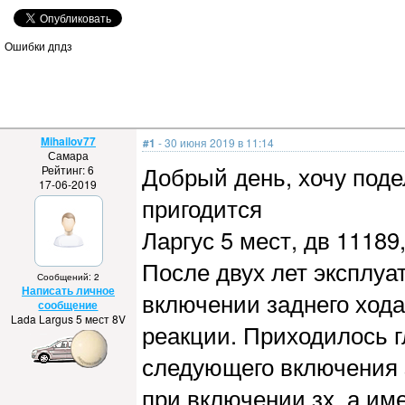
Ошибки дпдз
Mihailov77
#1
- 30 июня 2019 в 11:14
Самара
Добрый день, хочу под
Рейтинг: 6
17-06-2019
пригодится
Ларгус 5 мест, дв 11189,
После двух лет эксплуа
Сообщений: 2
Написать личное
включении заднего хода
сообщение
Lada Largus 5 мест 8V
реакции. Приходилось г
следующего включения з
при включении зх, а им