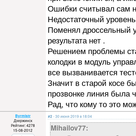
Ошибки считывал сам не
Недостаточный уровень 
Поменял дроссельный уз
результата нет .
Решением проблемы ста
колодки в модуль управ
все вызванивается тест
Значит в старой косе бы
прозвонке линия была ч
Рад, что кому то это мо
Byrmistr
#2
- 30 июня 2019 в 18:04
Дзержинск
Рейтинг: 4278
Mihailov77:
15-08-2012