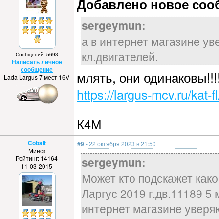
Добавлено новое сообщ
sergeymun:
а в интернет магазине ув
кл.двигателей.
Сообщений: 5693
Написать личное
сообщение
млять, они одинаковы!!!
Lada Largus 7 мест 16V
https://largus-mcv.ru/kat-
К4М
Cobalt
#9
- 22 октября 2023 в 21:50
Минск
Рейтинг: 14164
sergeymun:
11-03-2015
Может кто подскажет како
Ларгус 2019 г.дв.11189 5 
интернет магазине уверяю