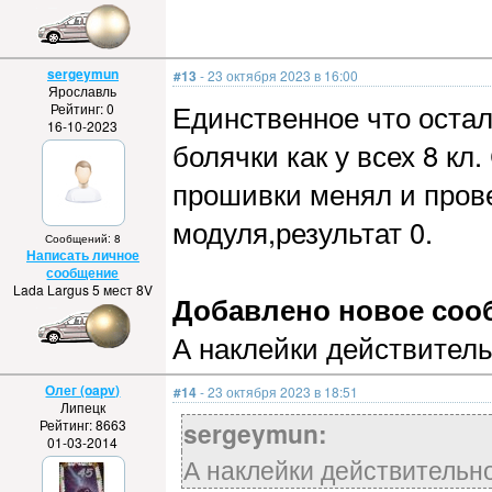
sergeymun
#13
- 23 октября 2023 в 16:00
Ярославль
Единственное что остал
Рейтинг: 0
16-10-2023
болячки как у всех 8 кл
прошивки менял и пров
модуля,результат 0.
Сообщений: 8
Написать личное
сообщение
Lada Largus 5 мест 8V
Добавлено новое сообщ
А наклейки действитель
Олег (oapv)
#14
- 23 октября 2023 в 18:51
Липецк
Рейтинг: 8663
sergeymun:
01-03-2014
А наклейки действительно