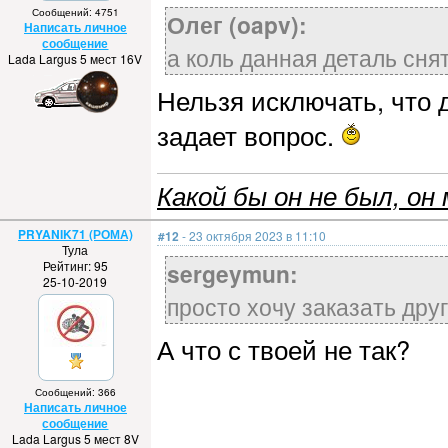
Сообщений: 4751
Олег (oapv):
Написать личное
сообщение
а коль данная деталь снята
Lada Largus 5 мест 16V
Нельзя исключать, что 
задает вопрос.
Какой бы он не был, он 
PRYANIK71 (РОМА)
#12
- 23 октября 2023 в 11:10
Тула
Рейтинг: 95
sergeymun:
25-10-2019
просто хочу заказать дру
А что с твоей не так?
Сообщений: 366
Написать личное
сообщение
Lada Largus 5 мест 8V