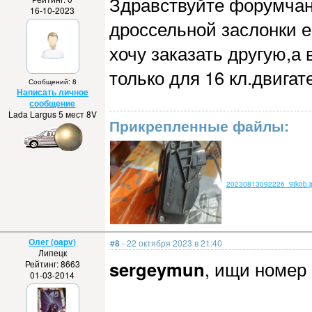
Здравствуйте форумчан
16-10-2023
дроссельной заслонки е-
хочу заказать другую,а 
только для 16 кл.двига
Сообщений: 8
Написать личное
сообщение
Lada Largus 5 мест 8V
Прикрепленные файлы:
20230813092226_9tk0b.j
Олег (oapv)
#8
- 22 октября 2023 в 21:40
Липецк
sergeymun
, ищи номер
Рейтинг: 8663
01-03-2014