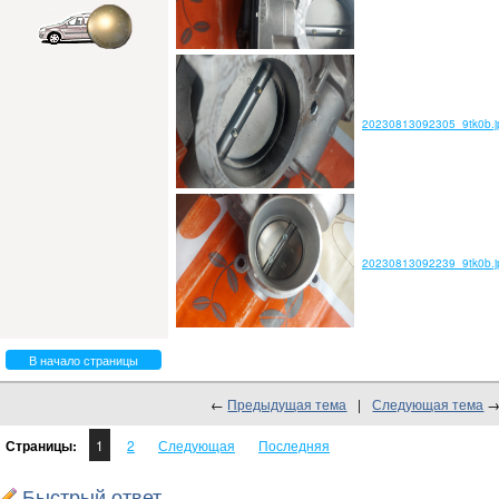
20230813092305_9tk0b.j
20230813092239_9tk0b.j
В начало страницы
←
Предыдущая тема
|
Следующая тема
Страницы:
1
2
Следующая
Последняя
Быстрый ответ