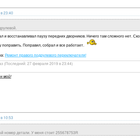
в 23:40
друлевой.
ал и восстанавливал паузу передних дворников. Ничего там сложного нет. Ск
у поправить. Поправил, собрал и все работает.
ка:
Ремонт правого подрулевого переключателя!
аз (Последний: 27 февраля 2019 в 23:44)
н мой!
в 10:53
ый номер детали. У меня стоит 255678753R