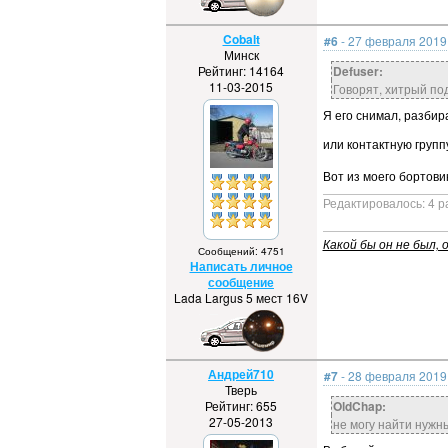
Cobalt
#6
- 27 февраля 2019 
Минск
Рейтинг: 14164
Defuser:
11-03-2015
Говорят, хитрый по
Я его снимал, разбир
или контактную групп
Вот из моего бортови
Редактировалось: 4 р
Какой бы он не был, о
Сообщений: 4751
Написать личное
сообщение
Lada Largus 5 мест 16V
Андрей710
#7
- 28 февраля 2019 
Тверь
Рейтинг: 655
OldChap:
27-05-2013
не могу найти нужн