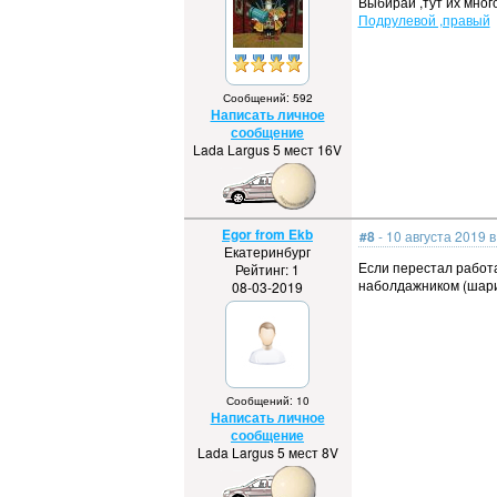
Выбирай ,тут их мног
Подрулевой ,правый
Сообщений: 592
Написать личное
сообщение
Lada Largus 5 мест 16V
Egor from Ekb
#8
- 10 августа 2019 в
Екатеринбург
Если перестал работа
Рейтинг: 1
наболдажником (шари
08-03-2019
Сообщений: 10
Написать личное
сообщение
Lada Largus 5 мест 8V