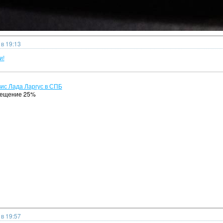
в 19:13
и!
ис Лада Ларгус в СПБ
сещение 25%
в 19:57