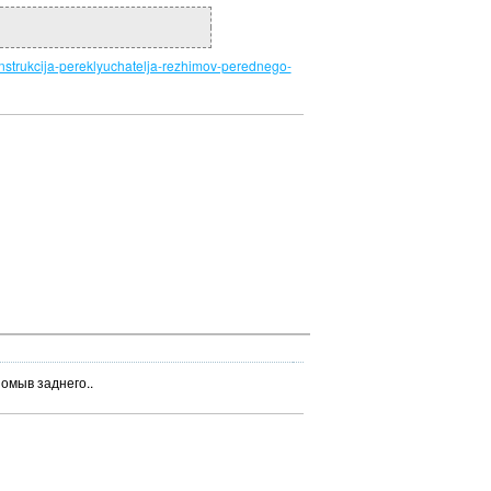
onstrukcija-pereklyuchatelja-rezhimov-perednego-
омыв заднего..