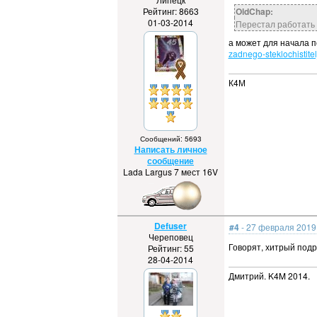
Рейтинг: 8663
OldChap:
01-03-2014
Перестал работать
а может для начала 
zadnego-steklochistitel
К4М
Сообщений: 5693
Написать личное
сообщение
Lada Largus 7 мест 16V
Defuser
#4
- 27 февраля 2019 
Череповец
Говорят, хитрый подр
Рейтинг: 55
28-04-2014
Дмитрий. K4M 2014.