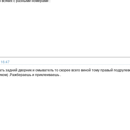
о всяких с разными номерами :
 16:47
ть задний дворник и омыватель то скорее всего виной тому правый подрулев
ком) .Ражбераешь и приклеиваешь .