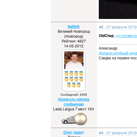
SaNeK
#2
- 27 февраля 2019 
Великий Новгород
OldChap
,
тут посмотр
(Новгород)
Рейтинг: 4627
14-05-2012
Александр
Допшоп клубный серв
Скидка на первое по
Сообщений: 2400
Написать личное
сообщение
Lada Largus 7 мест 16V
Олег (oapv)
#3
- 27 февраля 2019 
Липецк