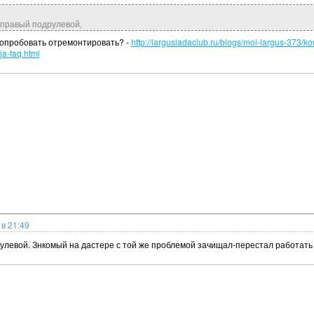
 правый подрулевой,
попробовать отремонтировать? -
http://largusladaclub.ru/blogs/moi-largus-373/k
ja-faq.html
в 21:49
улевой. Знкомый на дастере с той же проблемой зачищал-перестал работать 