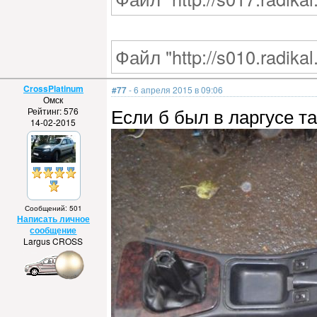
Файл "http://s010.radika
CrossPlatinum
#77
- 6 апреля 2015 в 09:06
Омск
Если б был в ларгусе т
Рейтинг: 576
14-02-2015
Сообщений: 501
Написать личное
сообщение
Largus CROSS