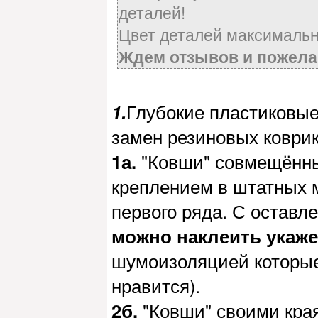
деталей!
Цвет деталей максимально
Ждем отзывов и пожелан
1.
Глубокие пластиковые
замен резиновых коврик
1а.
"Ковши" совмещённые
креплением в штатных 
первого ряда. С остав
можно наклеить укаж
шумоизоляцией которые
нравится).
2б.
"Ковши" своими края