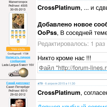
Магнитогорск
CrossPlatinum
, ... и с
Рейтинг: 4505
30-05-2013
Добавлено новое сообщ
OoPss
, В соседней теме
Редактировалось: 1 раз 
Член клуба
Сообщений: 1728
Никто кроме нас !!!
Написать личное
сообщение
Lada Largus 5 мест 16V
Файл "http://forum-lines.
Синий дипломат
#79
- 6 апреля 2015 в 11:30
Санкт-Петербург
CrossPlatinum
, согласе
Рейтинг: 6510
29-02-2012
Допшоп клубный сервис