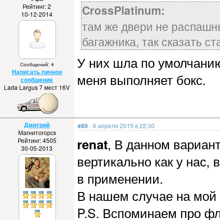
Рейтинг: 2
CrossPlatinum:
10-12-2014
там же двери не распашн
багажника, так сказать ст
У них шла по умолчани
Сообщений: 4
Написать личное
меня выполняет бокс.
сообщение
Lada Largus 7 мест 16V
Дмитрий
#89
- 6 апреля 2015 в 22:30
Магнитогорск
renat
, В данном вариан
Рейтинг: 4505
30-05-2013
вертикально как у нас, 
в применении.
В нашем случае на мой 
P.S. Вспоминаем про фл