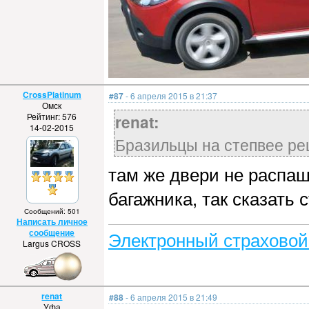
CrossPlatinum
#87
- 6 апреля 2015 в 21:37
Омск
Рейтинг: 576
renat:
14-02-2015
Бразильцы на степвее ре
там же двери не распаш
багажника, так сказать 
Сообщений: 501
Написать личное
сообщение
Электронный страховой
Largus CROSS
renat
#88
- 6 апреля 2015 в 21:49
Уфа