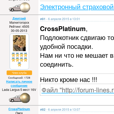
Электронный страховой
Дмитрий
#81
- 6 апреля 2015 в 13:01
Магнитогорск
CrossPlatinum
,
Рейтинг: 4505
30-05-2013
Подлокотник сдвигаю то
удобной посадки.
Нам ни что не мешает в
соединить.
Член клуба
Никто кроме нас !!!
Сообщений: 1728
Написать личное
сообщение
Файл "http://forum-lines.
Lada Largus 5 мест 16V
CrossPlatinum
#82
- 6 апреля 2015 в 13:07
Омск