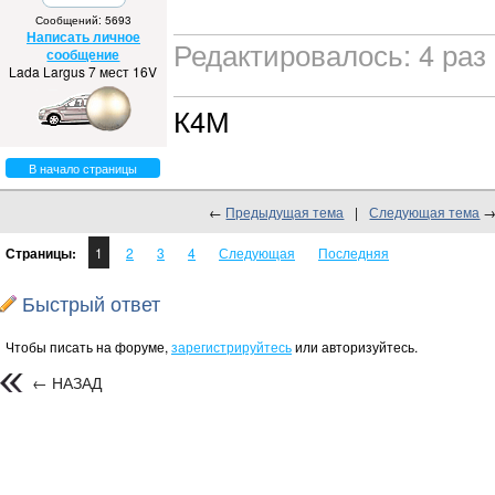
Сообщений: 5693
Написать личное
Редактировалось: 4 раз 
сообщение
Lada Largus 7 мест 16V
К4М
В начало страницы
←
Предыдущая тема
|
Следующая тема
Страницы:
1
2
3
4
Следующая
Последняя
Быстрый ответ
Чтобы писать на форуме,
зарегистрируйтесь
или авторизуйтесь.
← НАЗАД