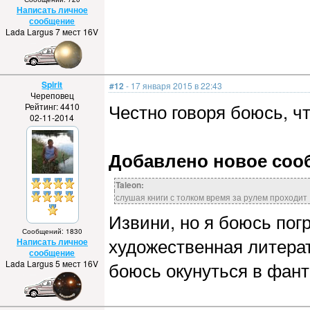
Написать личное
сообщение
Lada Largus 7 мест 16V
Spirit
#12
- 17 января 2015 в 22:43
Череповец
Честно говоря боюсь, чт
Рейтинг: 4410
02-11-2014
Добавлено новое сообщ
Taleon:
слушая книги с толком время за рулем проходит
Извини, но я боюсь пог
Сообщений: 1830
художественная литерат
Написать личное
сообщение
Lada Largus 5 мест 16V
боюсь окунуться в фанта