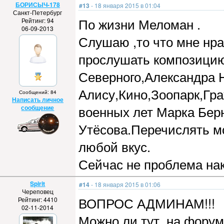
БОРИСЫЧ-178
#13
- 18 января 2015 в 01:04
Санкт-Петербург
По жизни Меломан .
Рейтинг: 94
06-09-2013
Слушаю ,то что мне нра
прослушать композицию
Северного,Александра 
Алису,Кино,Зоопарк,Гра
Сообщений: 84
Написать личное
военных лет Марка Бер
сообщение
Утёсова.Перечислять м
любой вкус.
Сейчас не проблема нак
Spirit
#14
- 18 января 2015 в 01:06
Череповец
ВОПРОС АДМИНАМ!!!
Рейтинг: 4410
02-11-2014
Можно ли тут, на форум