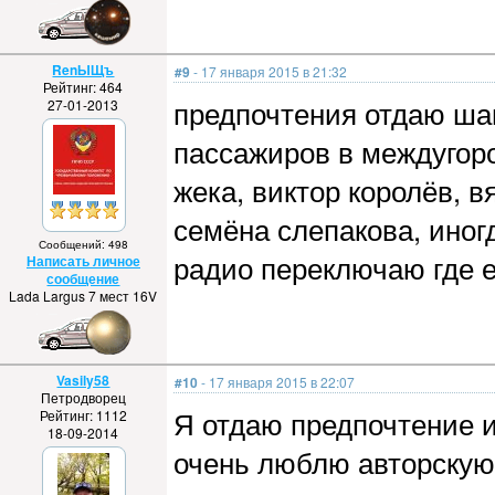
RenЫЩъ
#9
- 17 января 2015 в 21:32
Рейтинг: 464
предпочтения отдаю ша
27-01-2013
пассажиров в междугоро
жека, виктор королёв, 
семёна слепакова, иног
Сообщений: 498
радио переключаю где е
Написать личное
сообщение
Lada Largus 7 мест 16V
Vasily58
#10
- 17 января 2015 в 22:07
Петродворец
Я отдаю предпочтение 
Рейтинг: 1112
18-09-2014
очень люблю авторскую