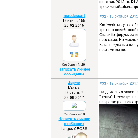
февраль 2013-го. К4М,
тросиковый...был...пр
maudussart
#32
- 15 октября 2015
Рейтинг: 155
Kraftwerk, могу всех 
25-02-2015
трёт его неизбежной 
Спасибо форуму за ин
проложил. Но мысль к
Кста, покупать замен
постами выше.
Сообщений: 261
Написать личное
сообщение
Jupiter
#33
- 12 октября 2017
Москва
На днях снял бачок н
Рейтинг: 7
"пенки". Несмотря на
22-09-2017
на краске (на своих т
Сообщений: 9
Написать личное
сообщение
Largus CROSS