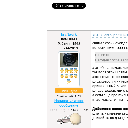
kraftwerk
#31
- 8 октября 2015 
Камышин
снимал свой бачок дл
Рейтинг: 4568
полоски двухсторонне
03-09-2013
ШЕРИФ:
Сегодня с утра зал
а это беда другая. к
так поля этой шляпы 
ассортименте не нашло
когда шерстил интерн
оригинальный бачок с
концов, дедовским спо
Член клуба
а если ещё про кривы
Сообщений: 4171
пластмассу. винты шу
Написать личное
сообщение
Добавлено новое соо
Lada Largus 7 мест 16V
кстати. на калине де
длиной 10 на днище ба