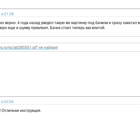
 в 21:28
но верно. 4 года назад увидел такую же картинку под бачком и сразу закатал 
ерх еще и шумку приклеил. Бачок стоит теперь как влитой.
nes.ru/rez/ab285551.gif" не найден!
 в 00:54
! Отличная инструкция.