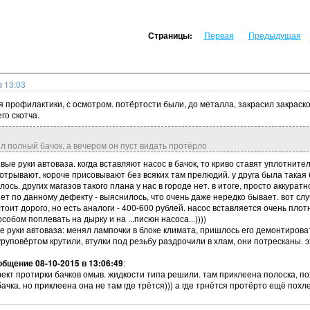
Страницы:
Первая
Предыдущая
в 13:03
я профилактики, с осмотром. потёртости были, до металла, закрасил закраск
го скотча.
ил полный бачок, а вечером он пуст видать протёрло
ривые руки автоваза. когда вставляют насос в бачок, то криво ставят уплотни
отрывают, короче присовывают без всяких там прелюдий. у друга была такая б
сь. других магазов такого плана у нас в городе нет. в итоге, просто аккуратн
ет по данному дефекту - выяснилось, что очень даже нередко бывает. вот слу
тоит дорого, но есть аналоги - 400-600 рублей. насос вставляется очень плот
собом поплевать на дырку и на ...писюн насоса...))))
е руки автоваза: менял лампочки в блоке климата, пришлось его демонтироват
руповёртом крутили, втулки под резьбу раздрочили в хлам, они потресканы. э
бщение 08-10-2015 в 13:06:49
:
фект протирки бачков омыв. жидкости типа решили. там приклеена полоска, п
чка. но приклеена она не там где трётся))) а где трнётся протёрто ещё похле