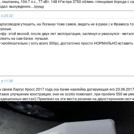
 гишпанец, 104.7 л.с., 77 кВт, 148 Н*м при 3750 об/мин. глянцевая борода с са
одал. вынужденно....грущу
 в 23:22
Ларгусоводов утешить, на Логанах тоже самое, видать не в руках ( и Фрамоса т
грязью.
фу- этой весной, после двух лет эксплуатации, заглянул и ужаснулся - метал
леить на сам бачок -лучшая.
у необязательно ( хоть всего 300р), достаточно просто НОРМАЛЬНО вставить е
 в 11:56
а своем Ларгус Кросс 2017 года (на бачке наклейка датирующая его 23.06.2017
 такое улучшение конструкции, они не особо помогают, при пробеге 550 км 
радиционных местах!) Приклеил на эти места резинки на двухстороннем скотче,