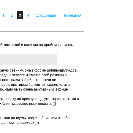
1
2
3
4
Следующая
Последняя
ой-кисточкой и наклеил на пробемные места
тельную резинку. она в форме шляпы-цилиндра,
еда. в экзисте и емексе этой резинки в
о поставили всё обратно, течи нет.
чаев с протиром бачков не нашёл. кстати,
но, надо быть очень аккуратным, в конце
ь. сверху он прикручен двумя торкс-винтами в
х блин, массовое производство(((
охожая на шумку. шириной сантиметра 3 и
ще, чем на ларгусах!)))