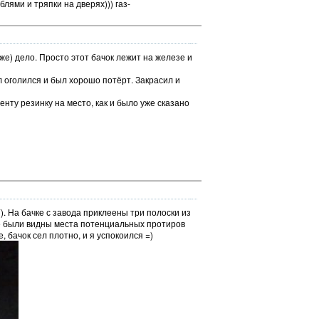
блями и тряпки на дверях))) газ-
оже) дело. Просто этот бачок лежит на железе и
л оголился и был хорошо потёрт. Закрасил и
нту резинку на место, как и было уже сказано
). На бачке с завода приклеены три полоски из
уже были видны места потенциальных протиров
 бачок сел плотно, и я успокоился =)