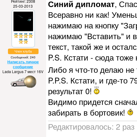
Синий дипломат
, Спа
Рейтинг: 2308
25-03-2013
Всеравно ни как! Умень
нажимаю на кнопку "Заг
нажимаю "Вставить" и в
текст, такой же и осталс
Член клуба
P.S. Кстати - сюда тоже
Сообщений: 240
Написать личное
сообщение
Либо я что-то делаю не 
Lada Largus 7 мест 16V
P.P.S. Кстати, и где-то 
результат 0!
Видимо придется сначал
забирать в бортовик!
Редактировалось: 2 раз 