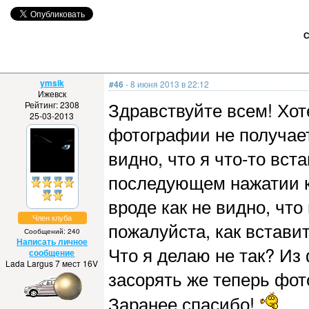
С
ymsik
#46
- 8 июня 2013 в 22:12
Ижевск
Здравствуйте всем! Хот
Рейтинг: 2308
25-03-2013
фотографии не получает
видно, что я что-то вс
последующем нажатии кн
вроде как не видно, что
Член клуба
пожалуйста, как встави
Сообщений: 240
Написать личное
Что я делаю не так? Из
сообщение
Lada Largus 7 мест 16V
засорять же теперь фо
Заранее спасибо!