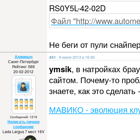
RS0Y5L-42-02D
Файл "http://www.automet
Не беги от пули снайпе
Админыч
#51
- 9 июня 2013 в 16:36
Санкт-Петербург
ymsik
, в натройках бра
Рейтинг: 569
20-02-2012
сайтом. Почему-то пробл
знаете, как это сделать
МАВИКО - эволюция клу
Сообщений: 1219
Написать личное
сообщение
Lada Largus 7 мест 16V