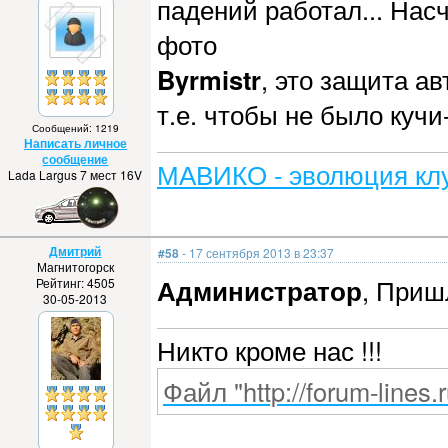
падений работал... Насч
фото
Byrmistr
, это защита а
т.е. чтобы не было кучи-
Сообщений: 1219
Написать личное
сообщение
МАВИКО - эволюция клу
Lada Largus 7 мест 16V
Дмитрий
#58
- 17 сентября 2013 в 23:37
Магнитогорск
Администратор
, Приш
Рейтинг: 4505
30-05-2013
Никто кроме нас !!!
Файл "http://forum-lines.