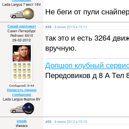
Lada Largus 7 мест 16V
Не беги от пули снайпе
Синий дипломат
#49
- 9 июня 2013 в 15:11
Санкт-Петербург
так это и есть 3264 дви
Рейтинг: 6510
29-02-2012
вручную.
Допшоп клубный сервис
Передовиков д 8 А Тел 
Сообщений: 5144
Написать личное
сообщение
Lada Largus Фургон 8V
ymsik
#50
- 9 июня 2013 в 15:15
Ижевск