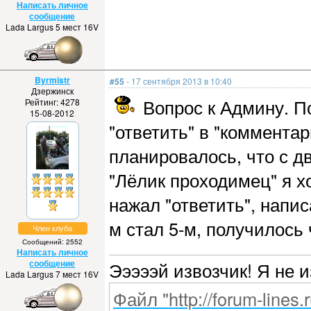
Написать личное
сообщение
Lada Largus 5 мест 16V
Byrmistr
#55
- 17 сентября 2013 в 10:40
Дзержинск
Вопрос к Админу. По
Рейтинг: 4278
15-08-2012
"ответить" в "коммента
планировалось, что с 
"Лёлик проходимец" я хо
нажал "ответить", напис
м стал 5-м, получилось
Член клуба
Сообщений: 2552
Написать личное
сообщение
Эээээй извозчик! Я не 
Lada Largus 7 мест 16V
Файл "http://forum-lines.