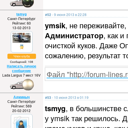
tsmyg
#52
- 9 июня 2013 в 22:28
Санкт-Петербург
ymsik
, не переживайте,
Рейтинг: 60
13-02-2013
Администратор
, как 
очисткой куков. Даже Оп
сожалению, результат то
Член клуба
Сообщений: 108
Написать личное
сообщение
Файл "http://forum-lines.
Lada Largus 7 мест 16V
Админыч
#53
- 10 июня 2013 в 01:19
Санкт-Петербург
tsmyg
, в большинстве 
Рейтинг: 569
20-02-2012
у ymsik так решилось. 