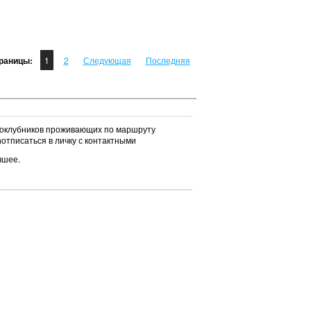
раницы:
1
2
Следующая
Последняя
одноклубников проживающих по маршруту
)отписаться в личку с контактными
чшее.