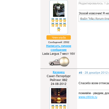
Редактировалось: 1 р
Эээээй извозчик! Я н
Файл "http://forum-li
Член клуба
Сообщений: 2552
Написать личное
сообщение
Lada Largus 7 мест 16V
Казанец
#8
- 28 декабря 2012 
Санкт-Петербург
Рейтинг: 882
Спасибо всем отпис
24-08-2012
поживём - увидим, до
www.citilink.ru