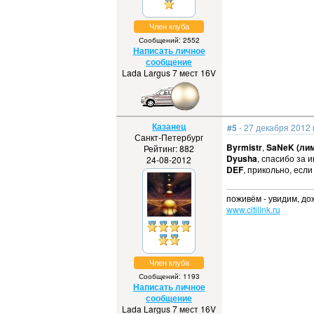
Член клуба
Сообщений: 2552
Написать личное
сообщение
Lada Largus 7 мест 16V
Казанец
#5
- 27 декабря 2012 
Санкт-Петербург
Byrmistr
,
SaNeK (ли
Рейтинг: 882
Dyusha
, спасибо за 
24-08-2012
DEF
, прикольно, если
поживём - увидим, до
www.citilink.ru
Член клуба
Сообщений: 1193
Написать личное
сообщение
Lada Largus 7 мест 16V