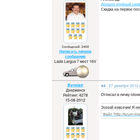
Допшоп клубный серв
Скидка на первое по
Сообщений: 2400
Написать личное
сообщение
Lada Largus 7 мест 16V
Byrmistr
#4
- 27 декабря 2012 
Дзержинск
Отписал в личку обо
Рейтинг: 4278
15-08-2012
Эээээй извозчик! Я н
Файл "http://forum-li