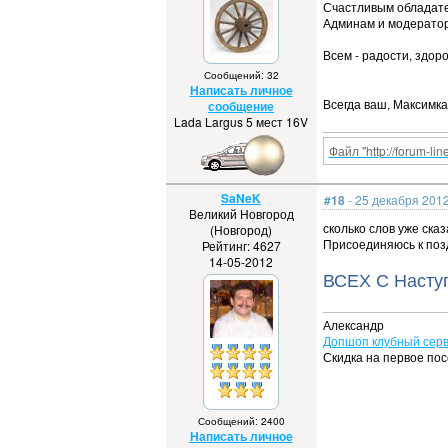
Счастливым обладате
Админам и модератор
Всем - радости, здор
Сообщений: 32
Написать личное
Всегда ваш, Максимка
сообщение
Lada Largus 5 мест 16V
Файл "http://forum-li
SaNeK
#18
- 25 декабря 2012
Великий Новгород
сколько слов уже сказ
(Новгород)
Присоединяюсь к поз
Рейтинг: 4627
14-05-2012
ВСЕХ С Насту
Александр
Допшоп клубный серв
Скидка на первое по
Сообщений: 2400
Написать личное