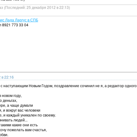
аз (Последний: 25 декабря 2012 в 22:13)
ис Лада Ларгус в СПБ
л 8921 773 33 04
 в 22:16
 с наступающим Новым Годом, поздравление сочинил не я, а редактор одного
 новом году,
о деньгах,
уре, а чаще думали
и, и вокруг вас человеки
е, и каждый уникален по своему.
внивать людей...
такими какие они есть
хочу пожелать вам счастья,
юбви.