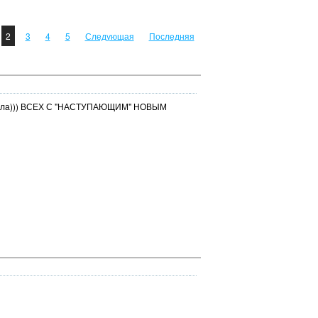
2
3
4
5
Следующая
Последняя
е жезла))) ВСЕХ С "НАСТУПАЮЩИМ" НОВЫМ