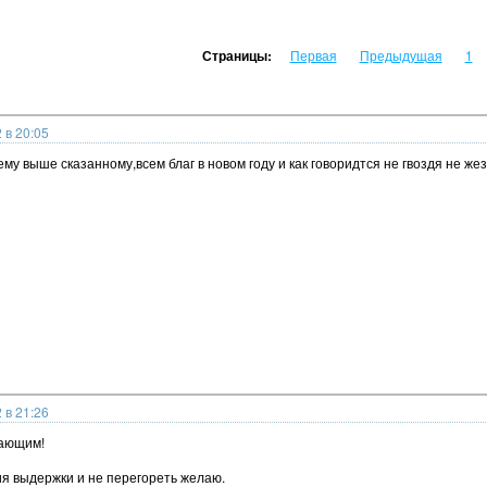
Страницы:
Первая
Предыдущая
1
 в 20:05
ему выше сказанному,всем благ в новом году и как говоридтся не гвоздя н
 в 21:26
пающим!
я выдержки и не перегореть желаю.