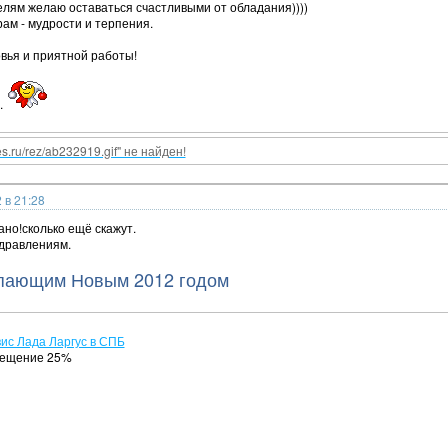
лям желаю оставаться счастливыми от обладания))))
ам - мудрости и терпения.
овья и приятной работы!
.
nes.ru/rez/ab232919.gif" не найден!
 в 21:28
ано!сколько ещё скажут.
дравлениям.
пающим Новым 2012 годом
ис Лада Ларгус в СПБ
сещение 25%