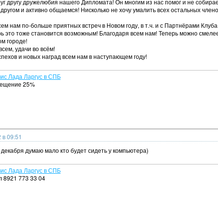
г другу дружелюбия нашего Дипломата! Он многим из нас помог и не собирае
 другом и активно общаемся! Нисколько не хочу умалить всех остальных члено
ем нам по-больше приятных встреч в Новом году, в т.ч. и с Партнёрами Клу
ь это тоже становится возможным! Благодаря всем нам! Теперь можно смелее
ом городе!
всем, удачи во всём!
пехов и новых наград всем нам в наступающем году!
ис Лада Ларгус в СПБ
сещение 25%
 в 09:51
о декабря думаю мало кто будет сидеть у компьютера)
ис Лада Ларгус в СПБ
л 8921 773 33 04