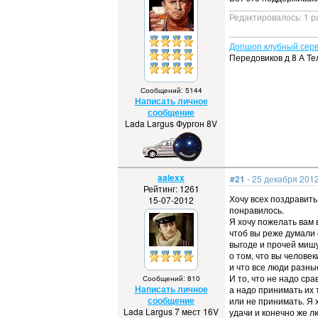
Редактировалось: 1 р
Допшоп клубный серв
Передовиков д 8 А Те
Сообщений: 5144
Написать личное
сообщение
Lada Largus Фургон 8V
aalexx
#21
- 25 декабря 2012
Рейтинг: 1261
Хочу всех поздравить
15-07-2012
понравилось.
Я хочу пожелать вам в
чтоб вы реже думали 
выгоде и прочей миш
о том, что вы человек
и что все люди разны
И то, что не надо сра
Сообщений: 810
Написать личное
а надо принимать их 
сообщение
или не принимать. Я 
Lada Largus 7 мест 16V
удачи и конечно же л