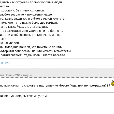
, чтоб нас окружали только хорошие люди.
чество
то хороший, без лишних понтов.
в любом возрасте и положении чаще
то, давно люди жили в-9-ом в одной комнате,
отому что ну не нужно было две комнаты.
 не как сейчас: он, она и кошка.
 не зажимался и не удалялся и не боялся...
.. они и сейчас есть, только очень мало,
ньше.
о... я уверен,
ли, младшие поняли, что ничего не поняли,
екоторыми вопросами, нашли может быть ответы.
 самим светом!!! Удачи всем. Вместе веселее.
 в 23:56
им Новым 2012 годом
 во всю начал праздновать наступление Нового Года. или не прекращал???
живём - узнаем, выживем - учтём.