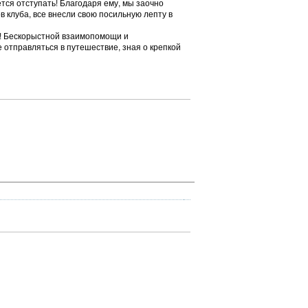
тся отступать! Благодаря ему, мы заочно
в клуба, все внесли свою посильную лепту в
ба! Бескорыстной взаимопомощи и
 отправляться в путешествие, зная о крепкой