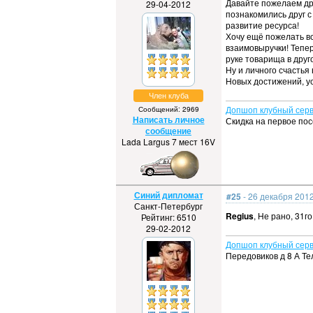
Давайте пожелаем дру
29-04-2012
познакомились друг с
развитие ресурса!
Хочу ещё пожелать вс
взаимовыручки! Тепер
руке товарища в друг
Ну и личного счастья 
Новых достижений, ус
Член клуба
Допшоп клубный серв
Сообщений: 2969
Написать личное
Скидка на первое по
сообщение
Lada Largus 7 мест 16V
Синий дипломат
#25
- 26 декабря 2012
Санкт-Петербург
Regius
, Не рано, 31г
Рейтинг: 6510
29-02-2012
Допшоп клубный серв
Передовиков д 8 А Те