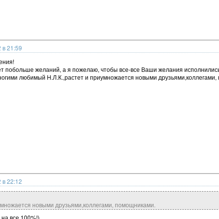
 в 21:59
ения!
т побольше желаний, а я пожелаю, чтобы все-все Ваши желания исполнились
многими любимый Н.Л.К.,растет и приумножается новыми друзьями,коллегами,
 в 22:12
иумножается новыми друзьями,коллегами, помощниками.
на все 100%!)