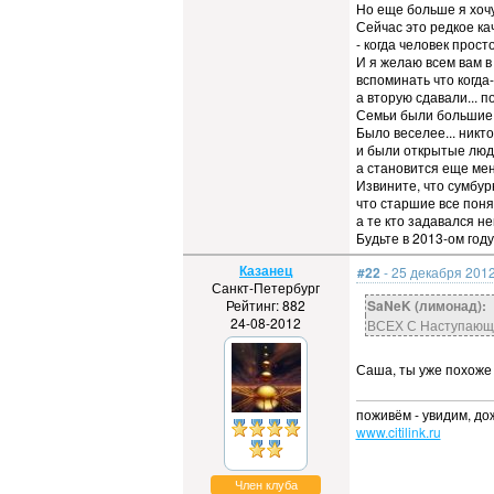
Но еще больше я хочу
Сейчас это редкое ка
- когда человек прос
И я желаю всем вам 
вспоминать что когда-
а вторую сдавали... п
Семьи были большие, а
Было веселее... никто
и были открытые люди.
а становится еще ме
Извините, что сумбурн
что старшие все поня
а те кто задавался н
Будьте в 2013-ом году
Казанец
#22
- 25 декабря 2012
Санкт-Петербург
Рейтинг: 882
SaNeK (лимонад):
24-08-2012
ВСЕХ С Наступающ
Саша, ты уже похоже
поживём - увидим, до
www.citilink.ru
Член клуба