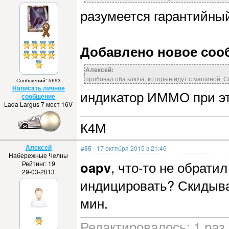
разумеется гарантийный
Добавлено новое сообщ
Алексей:
пробовал оба ключа, которые идут с машиной. С
Сообщений: 5693
Написать личное
индикатор ИММО при эт
сообщение
Lada Largus 7 мест 16V
К4М
Алексей
#55
- 17 октября 2015 в 21:46
Набережные Челны
oapv
, что-то не обрат
Рейтинг: 19
29-03-2013
индицировать? Скидыва
мин.
Редактировалось: 1 раз 