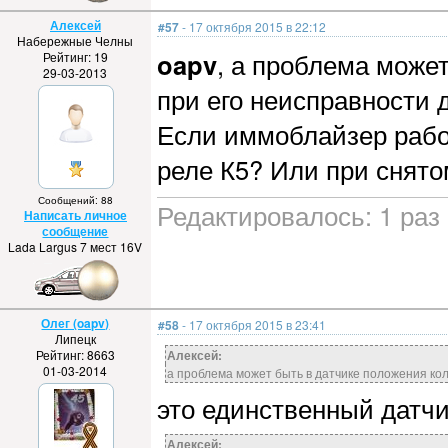
Алексей
#57
- 17 октября 2015 в 22:12
Набережные Челны
oapv
, а проблема може
Рейтинг: 19
29-03-2013
при его неисправности
Если иммоблайзер рабоч
реле К5? Или при снятом
Сообщений: 88
Редактировалось: 1 раз 
Написать личное
сообщение
Lada Largus 7 мест 16V
Олег (oapv)
#58
- 17 октября 2015 в 23:41
Липецк
Рейтинг: 8663
Алексей:
01-03-2014
а проблема может быть в датчике положения ко
это единственный датчи
Алексей: