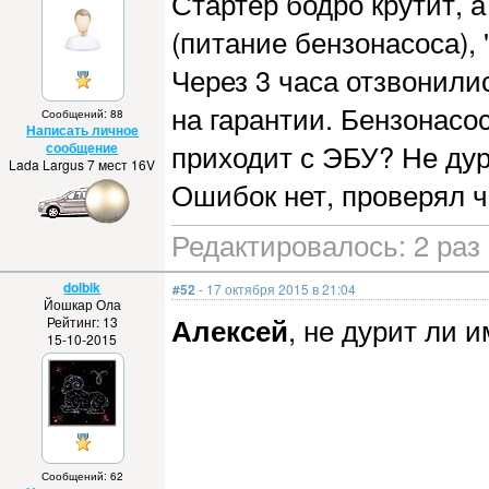
Стартер бодро крутит, 
(питание бензонасоса), "
Через 3 часа отзвонили
на гарантии. Бензонасос
Сообщений: 88
Написать личное
приходит с ЭБУ? Не ду
сообщение
Lada Largus 7 мест 16V
Ошибок нет, проверял ч
Редактировалось: 2 раз 
dolbik
#52
- 17 октября 2015 в 21:04
Йошкар Ола
Алексей
, не дурит ли
Рейтинг: 13
15-10-2015
Сообщений: 62