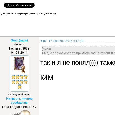
дефекты стартера, его проводки и тд.
Олег (oapv)
#46
- 17 октября 2015 в 17:49
Липецк
Рейтинг: 8663
ярик:
01-03-2014
Видно с замком что то приключилось а клиент и р
так и я не понял)))) так
К4М
Сообщений: 5693
Написать личное
сообщение
Lada Largus 7 мест 16V