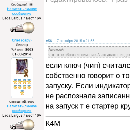
Сообщений: 88
Написать личное
сообщение
Lada Largus 7 мест 16V
Олег (oapv)
#56
- 17 октября 2015 в 21:55
Липецк
Рейтинг: 8663
Алексей:
01-03-2014
что-то не обратил внимание. А что должен инд
если ключ (чип) считалс
собственно говорит о то
запуску. Если индикатор
не распознала записанн
Сообщений: 5693
на запуск т е стартер кр
Написать личное
сообщение
Lada Largus 7 мест 16V
К4М