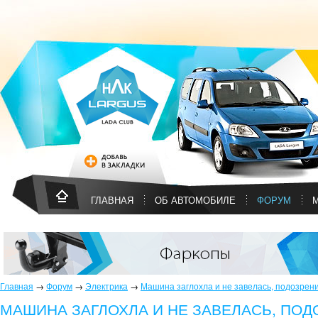
ГЛАВНАЯ
ОБ АВТОМОБИЛЕ
ФОРУМ
Главная
→
Форум
→
Электрика
→
Машина заглохла и не завелась, подозрени
МАШИНА ЗАГЛОХЛА И НЕ ЗАВЕЛАСЬ, ПОД