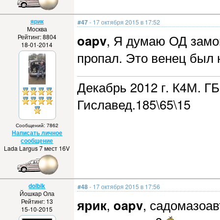
ярик
#47
- 17 октября 2015 в 17:52
Москва
oapv
, Я думаю ОД замок
Рейтинг: 8804
18-01-2014
пропал. Это венец был н
Декабрь 2012 г. К4М. ГБ
Гиславед.185\65\15
Сообщений: 7862
Написать личное
сообщение
Lada Largus 7 мест 16V
dolbik
#48
- 17 октября 2015 в 17:56
Йошкар Ола
ярик
,
oapv
, садомазоав
Рейтинг: 13
15-10-2015