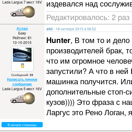
издевался над сослужи
Lada Largus 7 мест 16V
Редактировалось: 2 раз 
Аслан
#60
- 18 октября 2015 в 08:52
Баку
Hunter
, В том то и дело
Рейтинг: 81
10-10-2015
производителей брак, то
что им огромное человеч
запустили? А что в ней 
Сообщений: 88
машинка получится. Или
Написать личное
сообщение
Lada Largus 5 мест 16V
дополнительные стоп-си
кузов)))) Это фраза с н
Ларгус это Рено Логан, 
В начало страницы