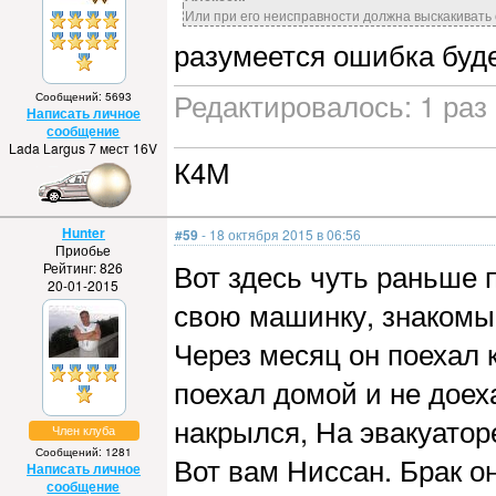
Или при его неисправности должна выскакивать
разумеется ошибка буде
Редактировалось: 1 раз 
Сообщений: 5693
Написать личное
сообщение
Lada Largus 7 мест 16V
К4М
Hunter
#59
- 18 октября 2015 в 06:56
Приобье
Вот здесь чуть раньше 
Рейтинг: 826
20-01-2015
свою машинку, знакомый
Через месяц он поехал к
поехал домой и не доех
накрылся, На эвакуатор
Член клуба
Сообщений: 1281
Вот вам Ниссан. Брак о
Написать личное
сообщение