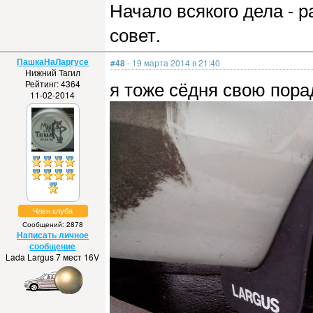
Начало всякого дела - 
совет.
ПашкаНаЛаргусе
#48
- 19 марта 2014 в 21:40
Нижний Тагил
я тоже сёдня свою пора
Рейтинг: 4364
11-02-2014
Член клуба
Сообщений: 2878
Написать личное
сообщение
Lada Largus 7 мест 16V