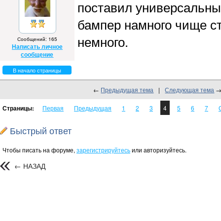
поставил универсальные
бампер намного чище ст
немного.
Сообщений: 165
Написать личное
сообщение
В начало страницы
←
Предыдущая тема
|
Следующая тема
Страницы:
Первая
Предыдущая
1
2
3
4
5
6
7
Быстрый ответ
Чтобы писать на форуме,
зарегистрируйтесь
или авторизуйтесь.
← НАЗАД