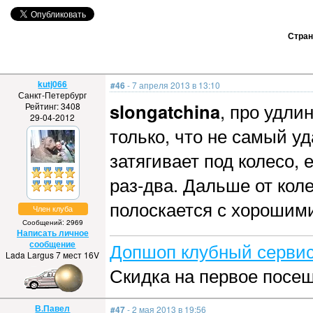
Стра
kutj066
#46
- 7 апреля 2013 в 13:10
Санкт-Петербург
slongatchina
, про удли
Рейтинг: 3408
29-04-2012
только, что не самый уд
затягивает под колесо,
раз-два. Дальше от коле
полоскается с хорошим
Член клуба
Сообщений: 2969
Написать личное
сообщение
Допшоп клубный сервис
Lada Largus 7 мест 16V
Скидка на первое посе
В.Павел
#47
- 2 мая 2013 в 19:56