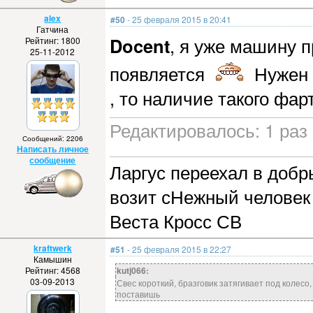
alex
#50
- 25 февраля 2015 в 20:41
Гатчина
Docent
, я уже машину п
Рейтинг: 1800
25-11-2012
появляется
Нужен к
, то наличие такого фарт
Редактировалось: 1 раз
Сообщений: 2206
Написать личное
сообщение
Ларгус переехал в добры
возит сНежный человек 
Веста Кросс СВ
kraftwerk
#51
- 25 февраля 2015 в 22:27
Камышин
Рейтинг: 4568
kutj066:
03-09-2013
Свес короткий, бразговик затягивает под колесо
поставишь