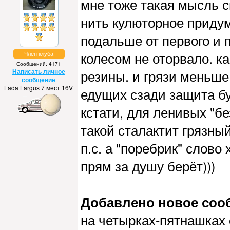
мне тоже такая мысль с
нить кулюторное придум
подальше от первого и 
колесом не оторвало. к
Член клуба
Сообщений: 4171
Написать личное
резины. и грязи меньше 
сообщение
Lada Largus 7 мест 16V
едущих сзади защита бу
кстати, для ленивых "б
такой сталактит грязны
п.с. а "поребрик" слово
прям за душу берёт)))
Добавлено новое сообщ
на четырках-пятнашках 