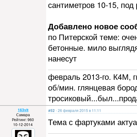
сантиметров 10-15, под
Добавлено новое сообщ
по Питерской теме: оч
бетонные. мило выгляд
нанесут
февраль 2013-го. К4М, г
об/мин. глянцевая бород
тросиковый...был...прод
163vit
#52
- 26 февраля 2015 в 11:11
Самара
Тема с фартуками актуа
Рейтинг: 960
10-12-2014