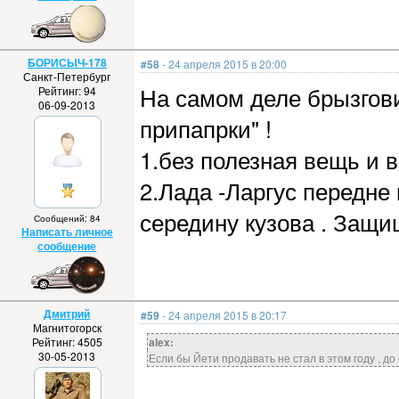
БОРИСЫЧ-178
#58
- 24 апреля 2015 в 20:00
Санкт-Петербург
На самом деле брызгови
Рейтинг: 94
06-09-2013
припапрки" !
1.без полезная вещь и 
2.Лада -Ларгус передне
середину кузова . Защи
Сообщений: 84
Написать личное
сообщение
Дмитрий
#59
- 24 апреля 2015 в 20:17
Магнитогорск
Рейтинг: 4505
alex:
30-05-2013
Если бы Йети продавать не стал в этом году , до