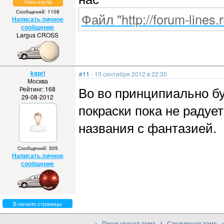
Член клуба
Сообщений: 1108
Файл "http://forum-lines.
Написать личное
сообщение
Largus CROSS
kapri
#11
- 10 сентября 2012 в 22:35
Москва
Во во принципиально б
Рейтинг: 168
29-08-2012
покраски пока не радуе
названия с фантазией.
Сообщений: 305
Написать личное
сообщение
В начало страницы
←
Предыдущая тема
|
Следующая тема