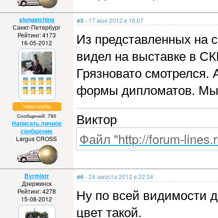
slongatchina
#5
- 17 мая 2012 в 16:07
Санкт-Петербург
Из представленных на с
Рейтинг: 4173
16-05-2012
видел на выставке в СК
Грязновато смотрелся. 
формы дипломатов. Мы е
Член клуба
Виктор
Сообщений: 790
Написать личное
сообщение
Файл "http://forum-lines.
Largus CROSS
Byrmistr
#6
- 24 августа 2012 в 22:34
Дзержинск
Ну по всей видимости д
Рейтинг: 4278
15-08-2012
цвет такой.