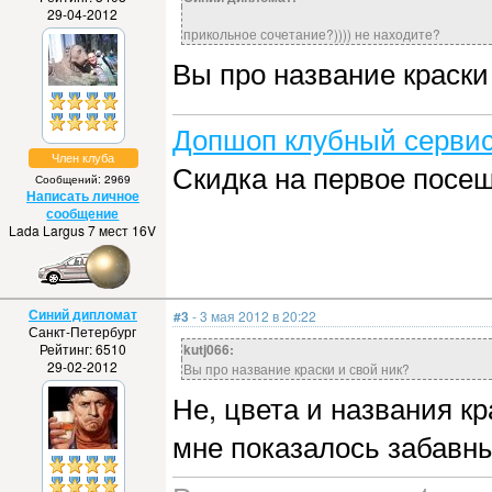
29-04-2012
прикольное сочетание?)))) не находите?
Вы про название краски
Допшоп клубный сервис
Член клуба
Скидка на первое посе
Сообщений: 2969
Написать личное
сообщение
Lada Largus 7 мест 16V
Синий дипломат
#3
- 3 мая 2012 в 20:22
Санкт-Петербург
Рейтинг: 6510
kutj066:
29-02-2012
Вы про название краски и свой ник?
Не, цвета и названия кр
мне показалось забавны