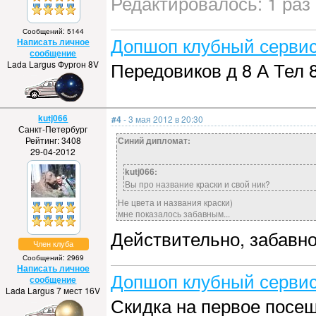
Редактировалось: 1 раз 
Сообщений: 5144
Допшоп клубный сервис
Написать личное
сообщение
Передовиков д 8 А Тел 
Lada Largus Фургон 8V
kutj066
#4
- 3 мая 2012 в 20:30
Санкт-Петербург
Рейтинг: 3408
Синий дипломат:
29-04-2012
kutj066:
Вы про название краски и свой ник?
Не цвета и названия краски)
мне показалось забавным...
Действительно, забавно
Член клуба
Сообщений: 2969
Написать личное
Допшоп клубный сервис
сообщение
Lada Largus 7 мест 16V
Скидка на первое посе