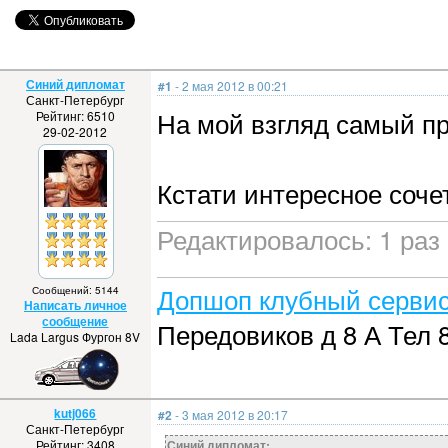
Синий дипломат
#1
- 2 мая 2012 в 00:21
Санкт-Петербург
На мой взгляд самый п
Рейтинг: 6510
29-02-2012
Кстати интересное соче
Редактировалось: 1 раз 
Допшоп клубный сервис
Сообщений: 5144
Написать личное
сообщение
Передовиков д 8 А Тел 
Lada Largus Фургон 8V
kutj066
#2
- 3 мая 2012 в 20:17
Санкт-Петербург
Рейтинг: 3408
Синий дипломат: