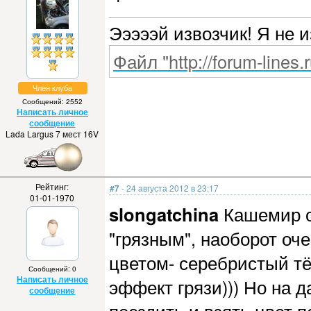
Эээээй извозчик! Я не 
Файл "http://forum-lines.
Член клуба
Сообщений: 2552
Написать личное
сообщение
Lada Largus 7 мест 16V
Рейтинг:
#7
- 24 августа 2012 в 23:17
01-01-1970
slongatchina
Кашемир оч
"грязным", наоборот оч
цветом- серебристый т
Сообщений: 0
Написать личное
эффект грязи))) Но на 
сообщение