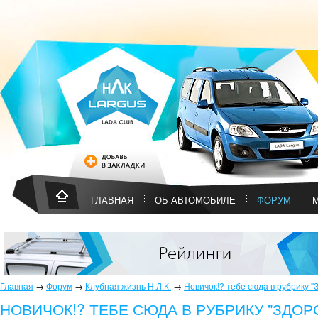
ГЛАВНАЯ
ОБ АВТОМОБИЛЕ
ФОРУМ
Главная
→
Форум
→
Клубная жизнь Н.Л.К.
→
Новичок!? тебе сюда в рубрику "
НОВИЧОК!? ТЕБЕ СЮДА В РУБРИКУ "ЗДОР