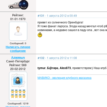
Рейтинг:
#131
- 1 августа 2012 в 00:49
01-01-1970
привет из солнечного Оренбурга!
Я тоже фанат ларгуса. 3года назад мечтал чтоб р9
новинками, а недавно зашел в ладу-опа , вот она 
Сообщений: 0
Написать личное
сообщение
Админыч
#132
- 1 августа 2012 в 11:08
Санкт-Петербург
Рейтинг: 569
tymur
,
Б@гира
,
Alex873
, приветствуем:) Наш клу
20-02-2012
МАВИКО - эволюция клубного магазина
Сообщений: 1219