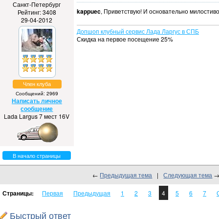
Санкт-Петербург
kappuec
, Приветствую! И основательно милостив
Рейтинг: 3408
29-04-2012
Допшоп клубный сервис Лада Ларгус в СПБ
Скидка на первое посещение 25%
Член клуба
Сообщений: 2969
Написать личное
сообщение
Lada Largus 7 мест 16V
В начало страницы
←
Предыдущая тема
|
Следующая тема
Страницы:
Первая
Предыдущая
1
2
3
4
5
6
7
Быстрый ответ