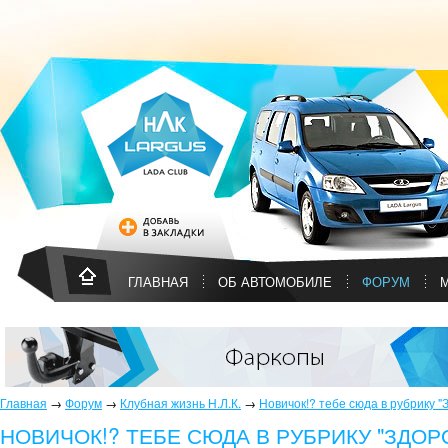
ГЛАВНАЯ
ОБ АВТОМОБИЛЕ
ФОРУМ
Главная
→
Форум
→
Клубная жизнь Н.Л.К.
→
Новичок!? тебе сюда в рубрику "
НОВИЧОК!? ТЕБЕ СЮДА В РУБРИКУ "ЗДОР