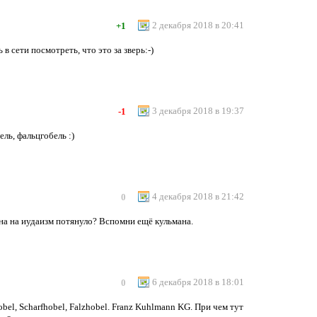
2 декабря 2018 в 20:41
+1
 сети посмотреть, что это за зверь:-)
3 декабря 2018 в 19:37
-1
ль, фальцгобель :)
4 декабря 2018 в 21:42
0
 на на иудаизм потянуло? Вспомни ещё кульмана.
6 декабря 2018 в 18:01
0
bel, Scharfhobel, Falzhobel. Franz Kuhlmann KG. При чем тут