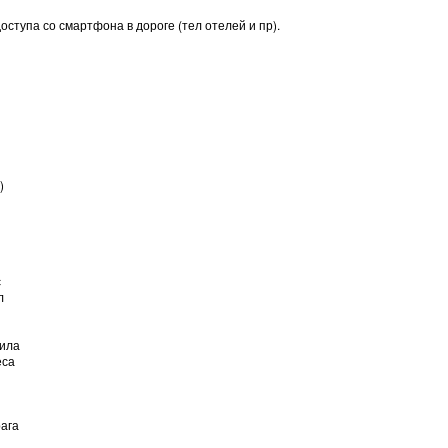
оступа со смартфона в дороге (тел отелей и пр).
)
с
л
пила
еса
рага