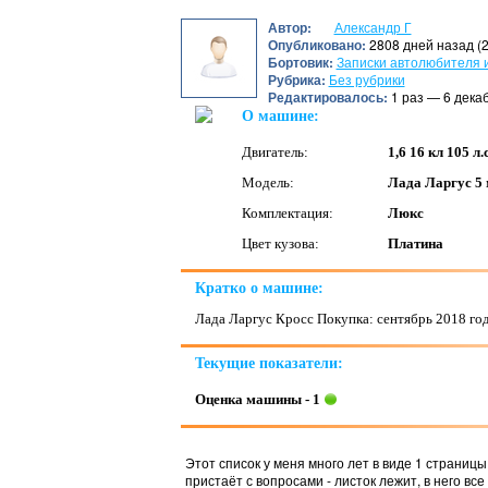
Автор:
Александр Г
Опубликовано:
2808 дней назад (2
Бортовик:
Записки автолюбителя 
Рубрика:
Без рубрики
Редактировалось:
1 раз — 6 дека
О машине:
Двигатель:
1,6 16 кл 105 л.с
Модель:
Лада Ларгус 5 
Комплектация:
Люкс
Цвет кузова:
Платина
Кратко о машине:
Лада Ларгус Кросс Покупка: сентябрь 2018 год
Текущие показатели:
Оценка машины - 1
Этот список у меня много лет в виде 1 страницы
пристаёт с вопросами - листок лежит, в него все