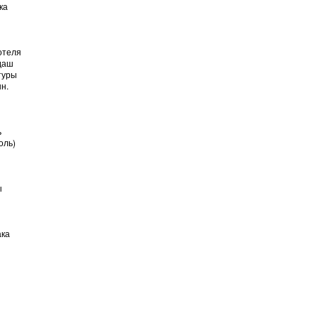
ка
 отеля
ндаш
туры
н.
ь
оль)
ы
ака