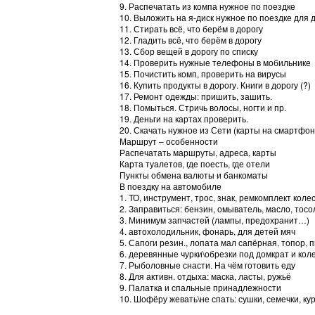
9. Распечатать из компа нужное по поездке
10. Выложить на я-диск нужное по поездке для д
11. Стирать всё, что берём в дорогу
12. Гладить всё, что берём в дорогу
13. Сбор вещей в дорогу по списку
14. Проверить нужные телефоны в мобильнике
15. Почистить комп, проверить на вирусы
16. Купить продукты в дорогу. Книги в дорогу (?)
17. Ремонт одежды: пришить, зашить.
18. Помыться. Стричь волосы, ногти и пр.
19. Деньги на картах проверить.
20. Скачать нужное из Сети (карты на смартфон
Маршрут – особенности
Распечатать маршруты, адреса, карты
Карта туалетов, где поесть, где отели
Пункты обмена валюты и банкоматы
В поездку на автомобиле
1. ТО, инструмент, трос, знак, ремкомплект коле
2. Заправиться: бензин, омыватель, масло, тосо
3. Минимум запчастей (лампы, предохранит…)
4. автохолодильник, фонарь, для детей мяч
5. Сапоги резин., лопата мал сапёрная, топор, 
6. деревянные чурки\обрезки под домкрат и кол
7. Рыболовные снасти. На чём готовить еду
8. Для активн. отдыха: маска, ласты, ружьё
9. Палатка и спальные принадлежности
10. Шофёру жевать\не спать: сушки, семечки, ку