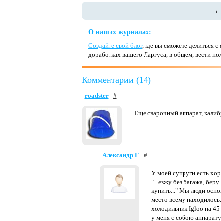
О наших журналах:
Создайте свой блог
, где вы сможете делиться 
доработках вашего Ларгуса, в общем, вести п
Комментарии (14)
roadster
#
Еще сварочный аппарат, калибр
Александр Г
#
У моей супруги есть хо
"...езжу без багажа, бер
купить..." Мы люди осно
место всему находилось.
холодильник Igloo на 45 
у меня с собою аппаратур