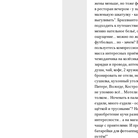
жены меньше, но тоже ф
в ресторан вечером - у н
маленькую шкатулку - ка
выгуливать". Бриллиантов 
подходить к путешествию
меняю нательное бельё, 
ощущение... можно по ж
футболках... но - зачем
пользуетесь компрессио
масса интересных приёмо
чемоданчика на колёсика
зарядки и провода, апте
душа, чай, кофе, 2 кружк
бронировать не отели, не
сушилка, кухонный угол
Питере, Вологде, Костроме
не упомню всё... Мотели
толком... Ночевать в пал
ездили, много ездили - о
щёткой и трусиками"? На
приобретение кучи разны
интересности... а на ма
чаще с приятелями. И пр
батарейки для фотоаппара
путём!"