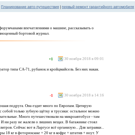
←
Планирование авто-путешествия
|
первый ремонт гарантийного автомобиля
с форумчанами впечатлениями о машине, рассказывать о
олноценный бортовой журнал.
30 ноября 2018 в 09:01
+1
атор типа CA-71, рубанок и кройцмайсель. Без них накак.
30 ноября 2018 в 14:16
-1
рошая подруга. Она ездит много по Европам. Цитирую
у с собой только зубную щётку и трусики: остальное можно
вательные. Много путешествовали на микроавтобусе - там
 И ни разу не жалели о лишних вещах. В багажнике стоял
литров. Сейчас вот в Ларгусе всё организую... Для затравки...
ы 18 кг в фоторюкзаке + 20 кг в кофре + штатив + ноут. У