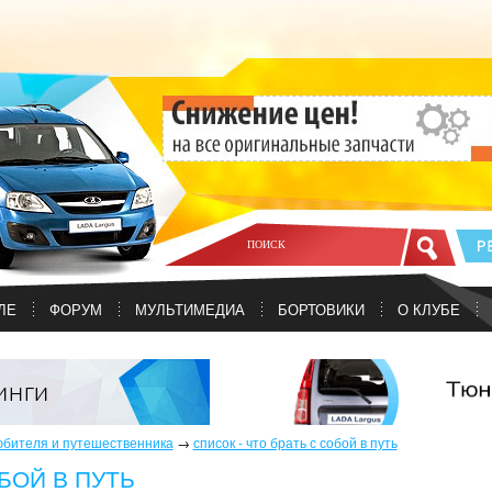
ЛЕ
ФОРУМ
МУЛЬТИМЕДИА
БОРТОВИКИ
О КЛУБЕ
юбителя и путешественника
→
список - что брать с собой в путь
БОЙ В ПУТЬ