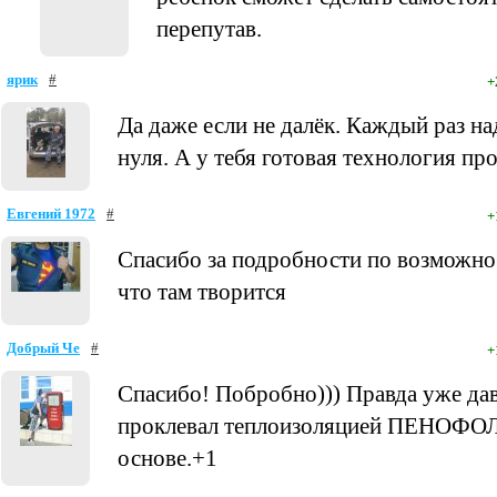
перепутав.
ярик
#
+
Да даже если не далёк. Каждый раз на
нуля. А у тебя готовая технология пр
Евгений 1972
#
+
Спасибо за подробности по возможно
что там творится
Добрый Че
#
+
Спасибо! Побробно))) Правда уже дав
проклевал теплоизоляцией ПЕНОФОЛ
основе.+1