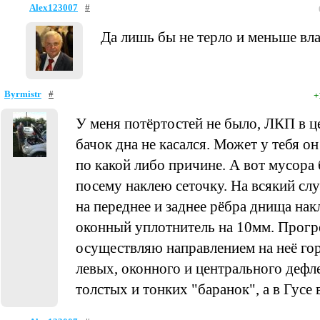
Alex123007
#
Да лишь бы не терло и меньше вл
Byrmistr
#
+
У меня потёртостей не было, ЛКП в 
бачок дна не касался. Может у тебя 
по какой либо причине. А вот мусора
посему наклею сеточку. На всякий сл
на переднее и заднее рёбра днища нак
оконный уплотнитель на 10мм. Прогр
осуществляю направлением на неё гор
левых, оконного и центрального деф
толстых и тонких "баранок", а в Гусе 