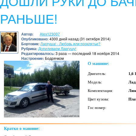
ДОШЛИ РУКИ ДО БАЧ
РАНЬШЕ!
Автор:
Alex123007
Опубликовано:
4300 дней назад (31 октября 2014)
Бортовик:
Ларгуша! - Любовь или проклятье?
Рубрика:
Допиливаем Ларгушу!
Редактировалось:
3 раза — последний 18 ноября 2014
Настроение:
Бодрячком
О машине:
Двигатель:
1,6 
Модель:
Лад
Комплектация:
Люк
Цвет кузова:
Пла
Гос номер:
Кратко о машине: