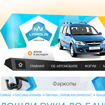
ГЛАВНАЯ
ОБ АВТОМОБИЛЕ
ФОРУМ
Главная
→
Бортовые журналы
→
Ларгуша! - Любовь или проклятье?
→
Дошли 