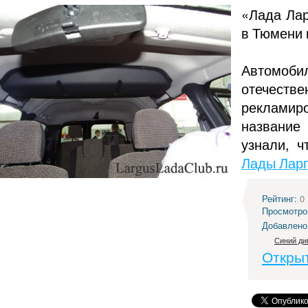
«Лада Лар
в Тюмени 
Автомоби
отечестве
рекламир
название
узнали, 
Лады Ларг
Рейтинг:
0
Просмотро
Добавлено
Синий ди
Откры