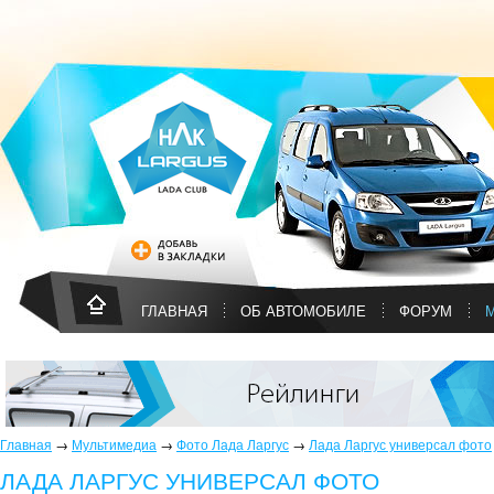
ГЛАВНАЯ
ОБ АВТОМОБИЛЕ
ФОРУМ
Главная
→
Мультимедиа
→
Фото Лада Ларгус
→
Лада Ларгус универсал фото
ЛАДА ЛАРГУС УНИВЕРСАЛ ФОТО