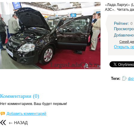
«Лада Ларгус» (
АЗС». Читать д
Рейтинг:
0
Просмотро
Добавлено
Синий ди
Открыть о
Теги:
фо
Комментарии (0)
Нет комментариев. Ваш будет первым!
Добавить комментарий
← НАЗАД