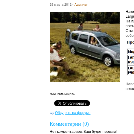
29 марта 2012 -
Админыч
Нако
Larg
На п
пост
Отме
собр
Напо
связ
комплектацию.
Обсудить на форуме
Комментарии (0)
Нет комментариев. Ваш будет первым!