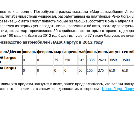
нец-то 4 апреля в Петербурге в рамках выставки «Мир автомобиля» Инт
us, пяти/семиместный универсал, разработанный на платформе Рено Логан у
резентацию авто смогут попасть любые желающие, состоится она
4 апреля в
араемся из первых уст поведать всю информацию об авто, поэтому советуем 
тим, что за март произведено 30 серийных авто, которые отправят к дилер
ано 100 машин. Всего за 2012 год будет выпущено 27 тысяч Ларгусов, включа
мним, что продажи начнутся в июле, ранее предполагалось, что заявки начнут
ано это в связи с высоким предполагаемым спросом.
Цена Лада Ларгу