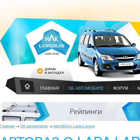
ГЛАВНАЯ
ОБ АВТОМОБИЛЕ
ФОРУМ
Главная
→
Об автомобиле
→
АвтоВАЗ о Lada Largus