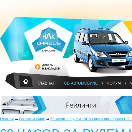
ГЛАВНАЯ
ОБ АВТОМОБИЛЕ
ФОРУМ
Главная
→
Об автомобиле
→
60 часов за рулем LADA Largus автопробег СП