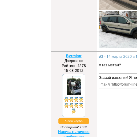
Byrmistr
#2
- 14 марта 2020 в 
Дзержинск
А газ метан?
Рейтинг: 4278
15-08-2012
Эээээй извозчик! Я н
Файл "http://forum-li
Член клуба
Сообщений: 2552
Написать личное
сообщение