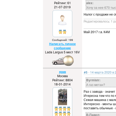
Рейтинг: 61
alex:
21-07-2019
Хочу за нее 670 тыс
Налог с продажи не с
Редактировалось: 1 р
Май 2017 г.в. К4М
Сообщений: 199
Написать личное
сообщение
Lada Largus 5 мест 16V
ярик
#5
- 14 марта 2020 в 
Москва
Рейтинг: 8804
Byrmistr:
18-01-2014
А газ метан?
Раз с завода - значит
Итересна тем что по м
Сежая машина с мален
Интересно - менты ша
поставить обычные - 
В.Павел: