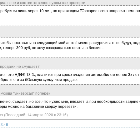
иальное и соответственно нужны все проверки
ребуется лишь через 10 лет, но при каждом ТО скорее всего попросят немного
 чтобы поставить на следующий мой авто (ничего раскурочивать не буду), под
, теперь 300 руб, не хочу возвращаться опять на бензин..
с продажи не смущает?
то - это НДФЛ 13 %, платится при сроке владения автомобилем менее 3х лет 
иобрел я его за бОльшую сумму, чем продаю.
 кузова "универсал" поперёк
онечно, съедает, но все, что нужно мне, влезает, а при необходимости задние
еры можно на багажнике сверху перевезти.
аз (Последний: 14 марта 2020 в 23:16)
23:46