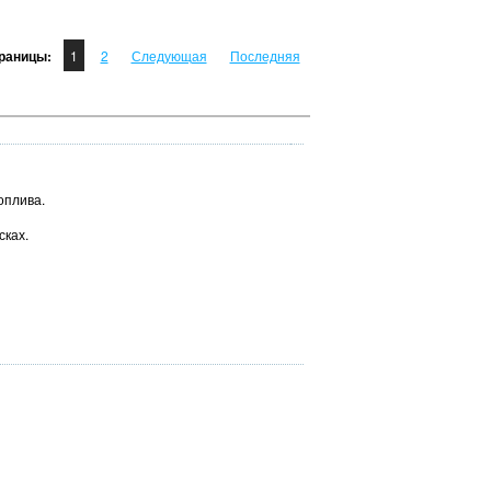
раницы:
1
2
Следующая
Последняя
оплива.
сках.