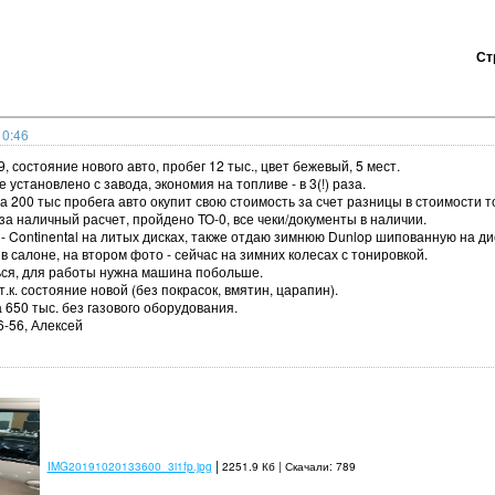
Ст
10:46
, состояние нового авто, пробег 12 тыс., цвет бежевый, 5 мест.
установлено с завода, экономия на топливе - в 3(!) раза.
а 200 тыс пробега авто окупит свою стоимость за счет разницы в стоимости т
 за наличный расчет, пройдено ТО-0, все чеки/документы в наличии.
- Continental на литых дисках, также отдаю зимнюю Dunlop шипованную на ди
 салоне, на втором фото - сейчас на зимних колесах с тонировкой.
ся, для работы нужна машина побольше.
 т.к. состояние новой (без покрасок, вмятин, царапин).
650 тыс. без газового оборудования.
6-56, Алексей
|
IMG20191020133600_3i1fp.jpg
2251.9 Кб | Скачали: 789