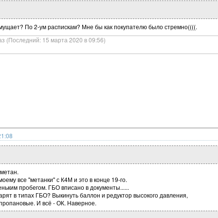
мущает? По 2-ум распискам? Мне бы как покупателю было стремно((((.
аз (Последний: 15 марта 2020 в 09:56)
21:08
 метан.
оему все "метанки" с К4М и это в конце 19-го.
ьким пробегом. ГБО вписано в документы......
рят в типах ГБО? Выкинуть баллон и редуктор высокого давления,
пропановые. И всё - ОК. Наверное.