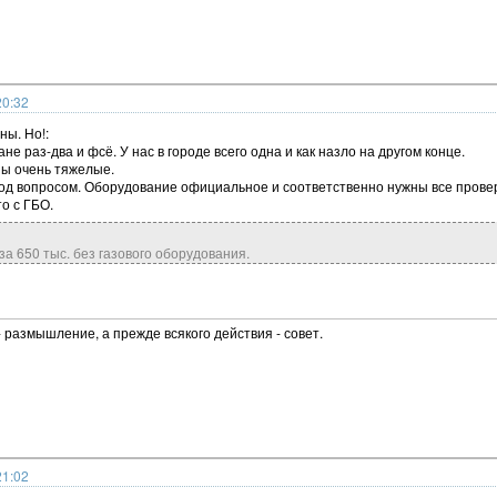
20:32
ы. Но!:
не раз-два и фсё. У нас в городе всего одна и как назло на другом конце.
ны очень тяжелые.
од вопросом. Оборудование официальное и соответственно нужны все провер
о с ГБО.
а 650 тыс. без газового оборудования.
- размышление, а прежде всякого действия - совет.
21:02