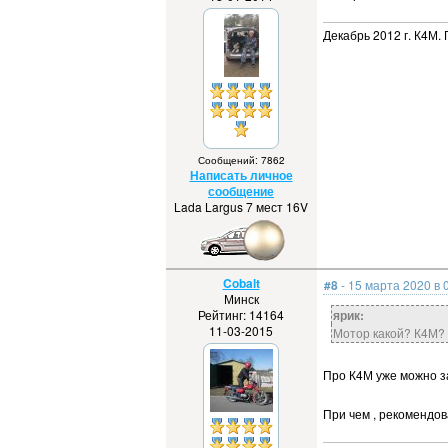
Декабрь 2012 г. К4М. 
Сообщений: 7862
Написать личное
сообщение
Lada Largus 7 мест 16V
Cobalt
#8
- 15 марта 2020 в 
Минск
Рейтинг: 14164
ярик:
11-03-2015
Мотор какой? К4М?
Про К4М уже можно з
При чем , рекомендо