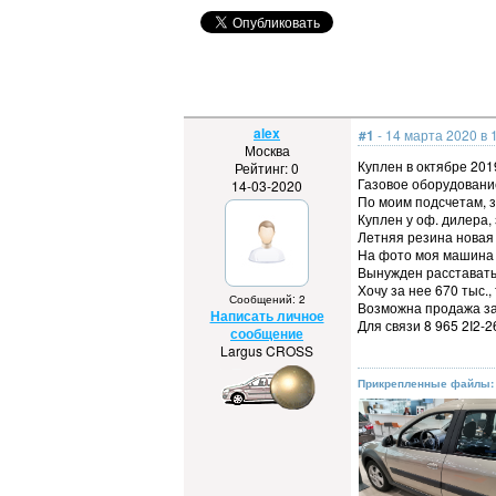
alex
#1
- 14 марта 2020 в 
Москва
Куплен в октябре 2019
Рейтинг: 0
Газовое оборудование 
14-03-2020
По моим подсчетам, з
Куплен у оф. дилера,
Летняя резина новая 
На фото моя машина в
Вынужден расставать
Хочу за нее 670 тыс.,
Сообщений: 2
Возможна продажа за 
Написать личное
Для связи 8 965 2I2-2
сообщение
Largus CROSS
Прикрепленные файлы: