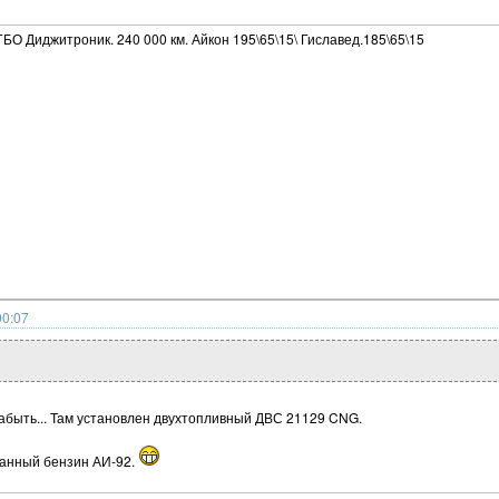
ГБО Диджитроник. 240 000 км. Айкон 195\65\15\ Гиславед.185\65\15
00:07
абыть... Там установлен двухтопливный ДВС 21129 CNG.
ванный бензин АИ-92.