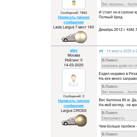
Вес машины... балл
И стоит он в салоне 
Сообщений: 7862
Полный бред.
Написать личное
сообщение
Lada Largus 7 мест 16V
Декабрь 2012 г. К4М. 
alex
#6
- 14 марта 2020 в 
Москва
Рейтинг: 0
В.Павел:
14-03-2020
заправок даже по с
Ездил недавно в Ряза
На юге много заправо
В.Павел:
Вес машины... балл
Сообщений: 2
Вес баллона 80 кг. Да
Написать личное
На мой взгляд - не кр
сообщение
Largus CROSS
В.Павел:
Окупаемость
Чем больше пробеги 
В.Павел: