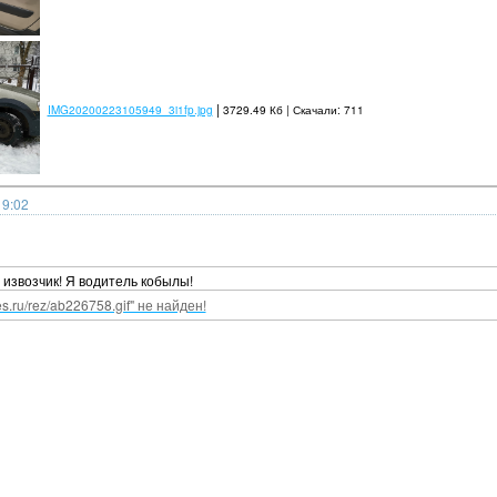
|
IMG20200223105949_3i1fp.jpg
3729.49 Кб | Скачали: 711
19:02
е извозчик! Я водитель кобылы!
nes.ru/rez/ab226758.gif" не найден!