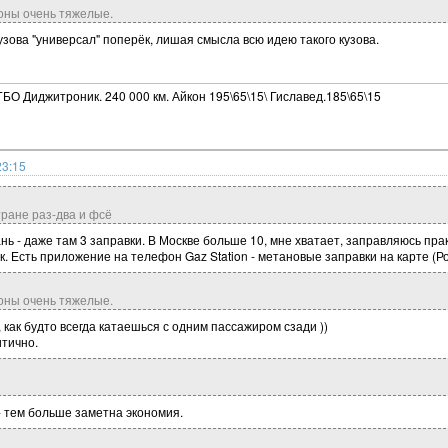
оны очень тяжелые.
кузова "универсал" поперёк, лишая смысла всю идею такого кузова.
ГБО Диджитроник. 240 000 км. Айкон 195\65\15\ Гиславед.185\65\15
23:15
тране раз-два и фсё
нь - даже там 3 заправки. В Москве больше 10, мне хватает, заправляюсь прак
к. Есть приложение на телефон Gaz Station - метановые заправки на карте (Ро
оны очень тяжелые.
, как будто всегда катаешься с одним пассажиром сзади ))
итично.
- тем больше заметна экономия.