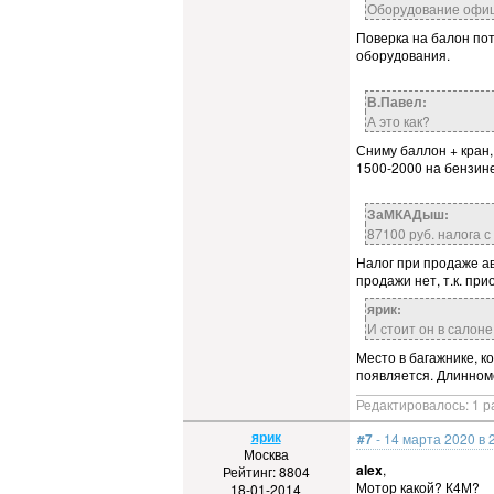
Оборудование офиц
Поверка на балон пот
оборудования.
В.Павел:
А это как?
Сниму баллон + кран,
1500-2000 на бензине
ЗаМКАДыш:
87100 руб. налога 
Налог при продаже ав
продажи нет, т.к. пр
ярик:
И стоит он в салоне
Место в багажнике, к
появляется. Длинном
Редактировалось: 1 р
ярик
#7
- 14 марта 2020 в 
Москва
alex
,
Рейтинг: 8804
Мотор какой? К4М?
18-01-2014