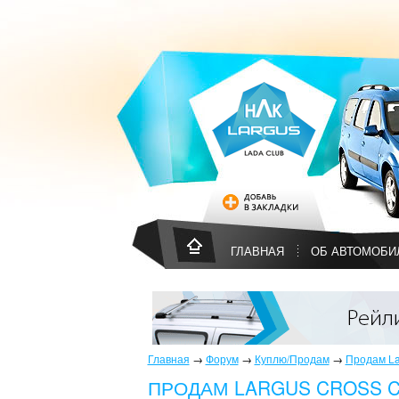
ГЛАВНАЯ
ОБ АВТОМОБИ
Главная
→
Форум
→
Куплю/Продам
→
Продам La
ПРОДАМ LARGUS CROSS C