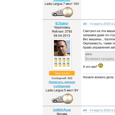
Lada Largus 7 мест 16V
В.Павел
#3
- 14 марта 2020 в 
Череповец
Смотрел на эти машин
Рейтинг: 3793
заправок даже по стра
09-04-2013
Вес машины... балло
Окупаемость, также п
право управления авт
alex:
Возможна продажа з
А это как?
Член клуба
Начало всякого дела 
Сообщений: 622
Написать личное
сообщение
Lada Largus 5 мест 8V
ЗаМКАДыш
#4
- 14 марта 2020 в 
Москва