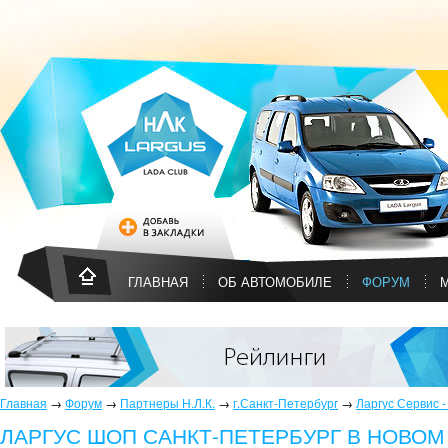
ГЛАВНАЯ
ОБ АВТОМОБИЛЕ
ФОРУМ
Главная
→
Форум
→
Партнеры Н.Л.К.
→
г.Санкт-Петербург
→
Ларгус Сервис 
ЛАРГУС ШОП САНКТ-ПЕТЕРБУРГ В НОВОМ