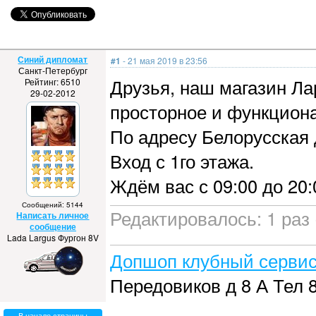
Синий дипломат
#1
- 21 мая 2019 в 23:56
Санкт-Петербург
Друзья, наш магазин Ла
Рейтинг: 6510
29-02-2012
просторное и функцион
По адресу Белорусская 
Вход с 1го этажа.
Ждём вас с 09:00 до 20
Сообщений: 5144
Редактировалось: 1 раз 
Написать личное
сообщение
Lada Largus Фургон 8V
Допшоп клубный сервис
Передовиков д 8 А Тел 8
В начало страницы