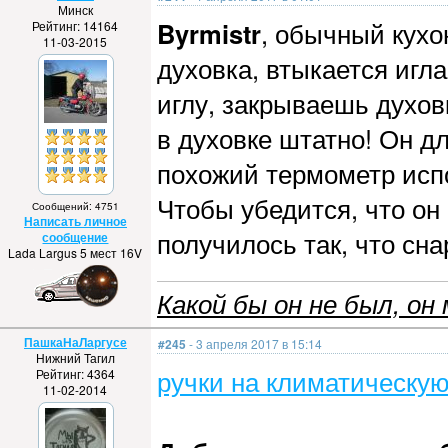
Минск
Byrmistr
, обычный кух
Рейтинг: 14164
11-03-2015
духовка, втыкается игл
иглу, закрываешь духов
в духовке штатно! Он дл
похожий термометр испо
Чтобы убедится, что он 
Сообщений: 4751
Написать личное
получилось так, что сн
сообщение
Lada Largus 5 мест 16V
Какой бы он не был, он 
ПашкаНаЛаргусе
#245
- 3 апреля 2017 в 15:14
Нижний Тагил
ручки на климатическую
Рейтинг: 4364
11-02-2014