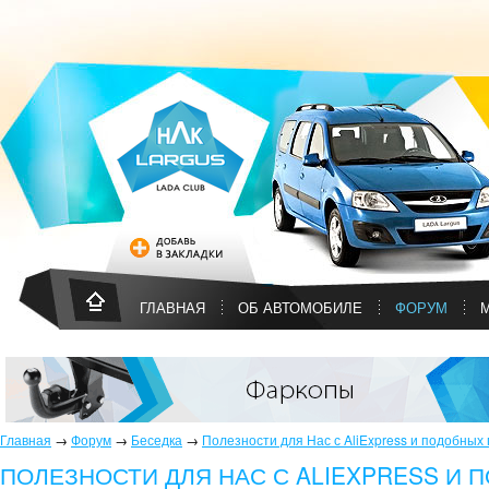
ГЛАВНАЯ
ОБ АВТОМОБИЛЕ
ФОРУМ
Главная
→
Форум
→
Беседка
→
Полезности для Нас с AliExpress и подобных
ПОЛЕЗНОСТИ ДЛЯ НАС С ALIEXPRESS И