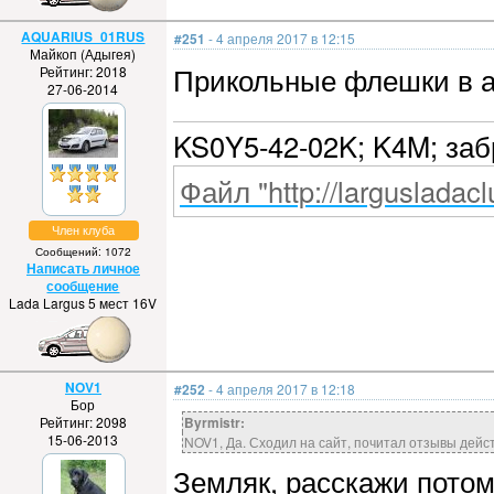
AQUARIUS_01RUS
#251
- 4 апреля 2017 в 12:15
Майкоп (Адыгея)
Прикольные флешки в 
Рейтинг: 2018
27-06-2014
KS0Y5-42-02K; K4M; забр
Файл "http://largusladacl
Член клуба
Сообщений: 1072
Написать личное
сообщение
Lada Largus 5 мест 16V
NOV1
#252
- 4 апреля 2017 в 12:18
Бор
Рейтинг: 2098
Byrmistr:
15-06-2013
NOV1, Да. Сходил на сайт, почитал отзывы дейс
Земляк, расскажи потом