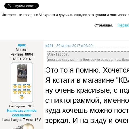
Интересные товары с Aliexpress и других площадок, что купили и монтирова
Страницы:
Перва
ярик
#241
- 30 марта 2017 в 23:09
Москва
Рейтинг: 8804
Alex123007:
18-01-2014
поставь как у меня, в бортовике есть запись. Вл
Это то я помню. Хочется 
Я кстати в магазине "
ну очень красивые, с п
с пиктограммой, именно
Сообщений: 7862
куда хочешь можно пост
Написать личное
сообщение
зеркал. И на виду и оче
Lada Largus 7 мест 16V