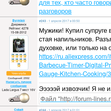
для тех, кто часто гово
разговоров
Byrmistr
#243
- 1 апреля 2017 в 00:50
Дзержинск
Мужики! Купил супруге 
Рейтинг: 4278
15-08-2012
стая напильников. Разъ
духовке, или только на 
https://ru.aliexpress.co
Barbecue-Timer-Digital-
Gauge-Kitchen-Cooking/
Член клуба
Сообщений: 2552
Написать личное
сообщение
Эээээй извозчик! Я не 
Lada Largus 7 мест 16V
Файл "http://forum-lines.
Cobalt
#244
- 1 апреля 2017 в 01:01