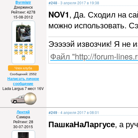
Byrmistr
#248
- 3 апреля 2017 в 19:38
Дзержинск
NOV1
, Да. Сходил на с
Рейтинг: 4278
15-08-2012
можно использовать. Сэ
Эээээй извозчик! Я не 
Файл "http://forum-lines.
Член клуба
Сообщений: 2552
Написать личное
сообщение
Lada Largus 7 мест 16V
Лентяй
#249
- 4 апреля 2017 в 08:01
Самара
ПашкаНаЛаргусе
, а ру
Рейтинг: 28
30-07-2015