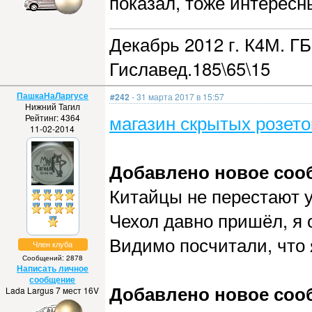
показал, тоже интересн
Декабрь 2012 г. К4М. ГБ
Гиславед.185\65\15
ПашкаНаЛаргусе
#242
- 31 марта 2017 в 15:57
Нижний Тагил
магазин скрытых розето
Рейтинг: 4364
11-02-2014
Добавлено новое сообщ
Китайцы не перестают у
Чехол давно пришёл, я 
Видимо посчитали, что 
Член клуба
Сообщений: 2878
Написать личное
сообщение
Добавлено новое сообщ
Lada Largus 7 мест 16V