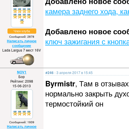
Добавлено новое сообщ
камера заднего хода, ка
Добавлено новое сообщ
Член клуба
Сообщений: 2878
ключ зажигания с кнопк
Написать личное
сообщение
Lada Largus 7 мест 16V
NOV1
#246
- 3 апреля 2017 в 15:45
Бор
Byrmistr
, Там в отзыва
Рейтинг: 2098
15-06-2013
нормально закрыть духо
термостойкий он
Сообщений: 1939
Написать личное