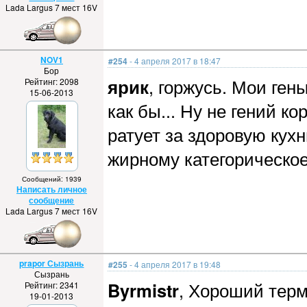
Lada Largus 7 мест 16V
NOV1
#254
- 4 апреля 2017 в 18:47
Бор
ярик
, горжусь. Мои ген
Рейтинг: 2098
15-06-2013
как бы... Ну не гений ко
ратует за здоровую кух
жирному категорическое
Сообщений: 1939
Написать личное
сообщение
Lada Largus 7 мест 16V
prapor Сызрань
#255
- 4 апреля 2017 в 19:48
Сызрань
Byrmistr
, Хороший терм
Рейтинг: 2341
19-01-2013