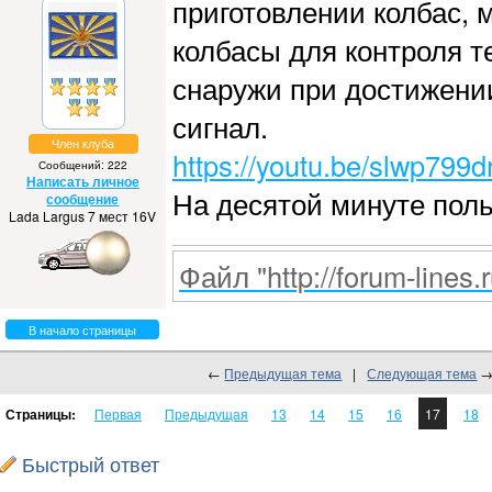
приготовлении колбас, 
колбасы для контроля т
снаружи при достижени
сигнал.
Член клуба
https://youtu.be/slwp799d
Сообщений: 222
Написать личное
На десятой минуте пол
сообщение
Lada Largus 7 мест 16V
Файл "http://forum-lines.
В начало страницы
←
Предыдущая тема
|
Следующая тема
Страницы:
Первая
Предыдущая
13
14
15
16
17
18
Быстрый ответ