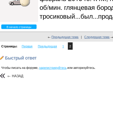
об/мин. глянцевая бород
тросиковый...был...прод
В начало страницы
←
Предыдущая тема
|
Следующая тема
Страницы:
Первая
Предыдущая
1
2
Быстрый ответ
Чтобы писать на форуме,
зарегистрируйтесь
или авторизуйтесь.
← НАЗАД