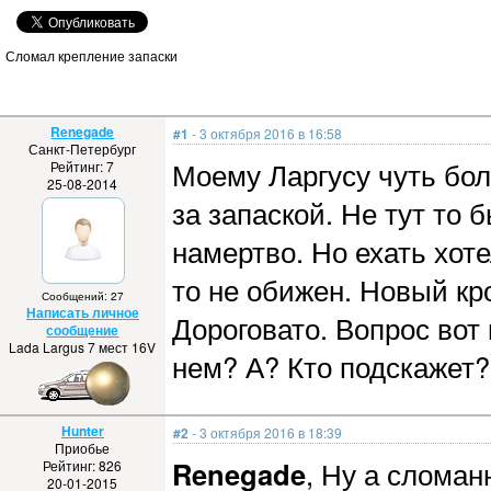
Сломал крепление запаски
Renegade
#1
- 3 октября 2016 в 16:58
Санкт-Петербург
Моему Ларгусу чуть бол
Рейтинг: 7
25-08-2014
за запаской. Не тут то
намертво. Но ехать хоте
то не обижен. Новый кр
Сообщений: 27
Написать личное
Дороговато. Вопрос вот 
сообщение
Lada Largus 7 мест 16V
нем? А? Кто подскажет?
Hunter
#2
- 3 октября 2016 в 18:39
Приобье
Renegade
, Ну а слома
Рейтинг: 826
20-01-2015