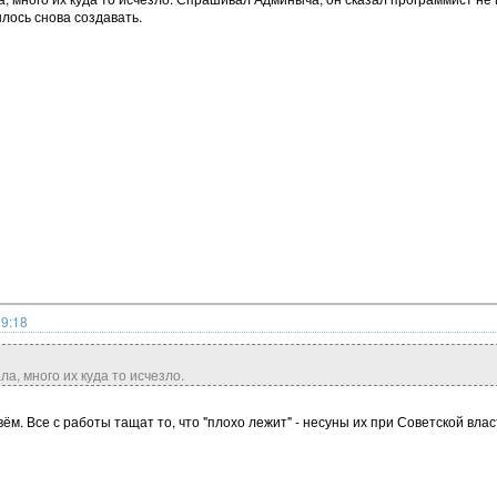
лось снова создавать.
19:18
ла, много их куда то исчезло.
м. Все с работы тащат то, что "плохо лежит" - несуны их при Советской влас