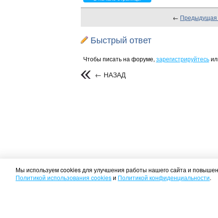
←
Предыдущая
Быстрый ответ
Чтобы писать на форуме,
зарегистрируйтесь
ил
← НАЗАД
Мы используем cookies для улучшения работы нашего сайта и повышени
Политикой использования cookies
и
Политикой конфиденциальности
.
ГЛАВНАЯ
ЛАДА ЛА
Политика конфиденциаль
2012 ©
LARGUSLADACL