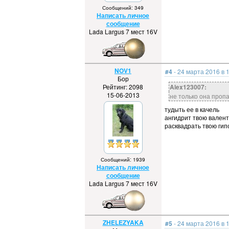
Сообщений: 349
Написать личное
сообщение
Lada Largus 7 мест 16V
NOV1
#4
- 24 марта 2016 в 
Бор
Рейтинг: 2098
Alex123007:
15-06-2013
не только она пропа
тудыть ее в качель
ангидрит твою валент
расквадрать твою гип
Сообщений: 1939
Написать личное
сообщение
Lada Largus 7 мест 16V
ZHELEZYAKA
#5
- 24 марта 2016 в 