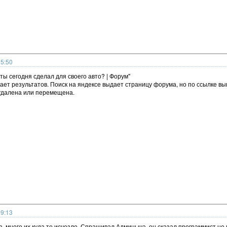
15:50
о ты сегодня сделал для своего авто? | Форум"
ает результатов. Поиск на яндексе выдает страницу форума, но по ссылке 
удалена или перемещена.
19:13
а, много их куда то исчезло. Спрашивал Админыча, он сказал программист н