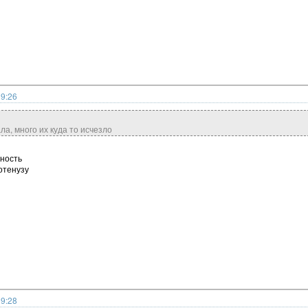
19:26
ла, много их куда то исчезло
ность
отенузу
19:28