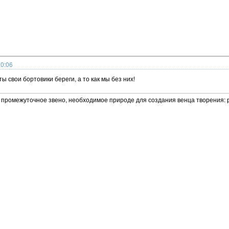
20:06
ты свои бортовики береги, а то как мы без них!
ко промежуточное звено, необходимое природе для создания венца творения: р