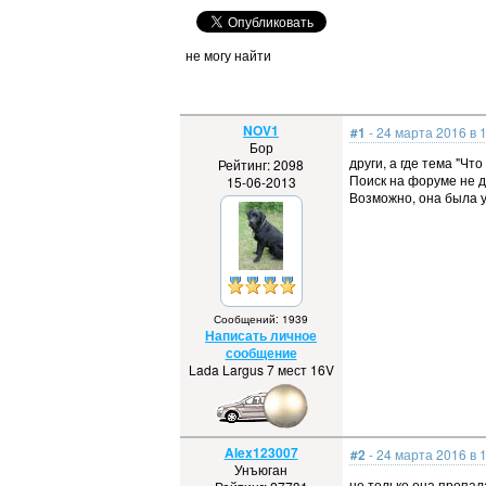
не могу найти
NOV1
#1
- 24 марта 2016 в 
Бор
други, а где тема "Чт
Рейтинг: 2098
Поиск на форуме не д
15-06-2013
Возможно, она была 
Сообщений: 1939
Написать личное
сообщение
Lada Largus 7 мест 16V
Alex123007
#2
- 24 марта 2016 в 
Унъюган
не только она пропал