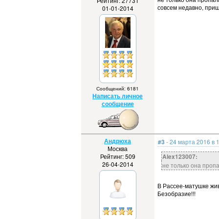
Рейтинг: 27731
совсем недавно, приш
01-01-2014
Сообщений: 6181
Написать личное
сообщение
Андрюха
#3
- 24 марта 2016 в 
Москва
Рейтинг: 509
Alex123007:
26-04-2014
не только она пропа
В Рассее-матушке живё
Безобразие!!!