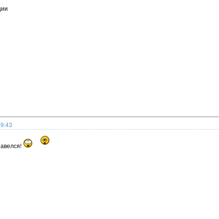
ции
19:43
завелся!