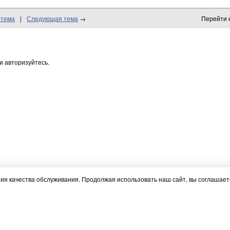
 тема
|
Следующая тема
→
Перейти 
и авторизуйтесь.
я качества обслуживания. Продолжая использовать наш сайт, вы соглашаете
РГУС ФУРГОН
БОРТОВЫЕ ЖУРНАЛЫ
ФОРУМЧАНЕ
ПАРТ
ности
Согласие на обработку персональных данных
Правила обработки cooki
UB