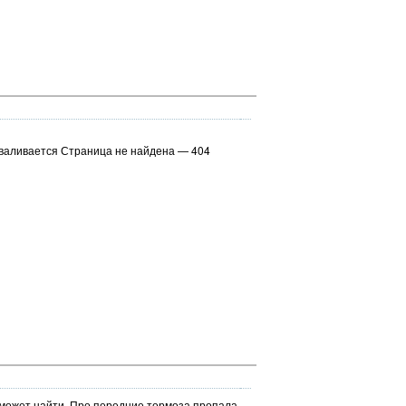
вываливается Страница не найдена — 404
е может найти. Про передние тормоза пропала