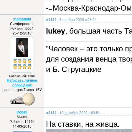
-=Москва-Краснодар-Ом
momanski
#4152
- 8 ноября 2020 в 08:04
Симферополь
lukey
, большая часть Т
Рейтинг: 5604
25-12-2013
"Человек -- это только
для создания венца тво
и Б. Стругацкие
Сообщений: 1580
Написать личное
сообщение
Lada Largus 7 мест 16V
Cobalt
#4153
- 13 декабря 2020 в 03:51
Минск
На ставки, на живца.
Рейтинг: 14164
11-03-2015