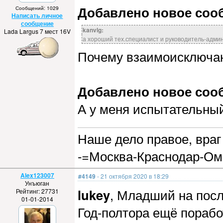
Добавлено новое сообщ
Сообщений: 1029
Написать личное
сообщение
kanvlg:
Lada Largus 7 мест 16V
а хороший тех.специалист и руководитель-адми
Почему взаимоисключаю
Добавлено новое сообщ
А у меня испытательный
Наше дело правое, враг 
-=Москва-Краснодар-Ом
Alex123007
#4149
- 21 октября 2020 в 18:29
Унъюган
lukey
, Младший на посл
Рейтинг: 27731
01-01-2014
Год-полтора ещё пораб